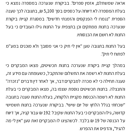
אראה שמשתלם, אזמין ספרים". בביקורת שנערכה במספרה נמצא כי
בעלת המספרה לא דיווחה על כספים בסך 5,100 ₪, בתגובה לכך טענה
הספרית "נגמרו לי הפנקסים והזמנתי חדשים". במסגרת קניית ביקורת
שנערכה בחנות ממתקים וכן בתצפית על החנות גילו העובדים כי בעל
החנות לא רושם את הכנסותיו.
בעל החנות בתגובה טען "אין לי תיק כי אני מסובך ולא מוכנים במע"מ
לפתוח לי תיק".
במהלך קניית ביקורת שנערכה בחנות תכשיטים, מצאו המבקרים כי
בעלת החנות לא רשמה את התשלום שהתקבל, כשעומתה עם מידע זה,
טענה תחילה כי לא מכרה למבקרים דבר, אך לאחר דין ודברים "נזכרה"
והתנצלה. בחנות תכשיטים נוספת שצפו בה, מצאו המבקרים כי בעלת
החנות לא רשמה הכנסות מקניית הלקוחה, בעלת החנות טענה בתגובה
"שכחתי בגלל הלחץ של יום שישי". בביקורת שנערכה בחנות תשמישי
קדושה, גילו המבקרים כי בעל החנות שקיבל 192 ₪ עבור קניה, אך דיווח
על הכנסה של 19 ₪ בלבד. לכשהציגו לו המבקרים זאת טען "אין לי מה
להגיד", והדפיס את ההפרש.