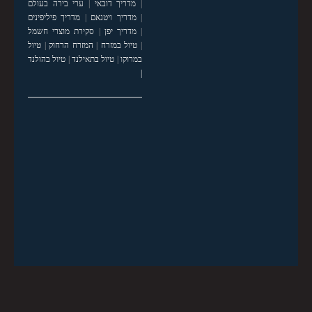
|
מדריך דובאי
|
ערי בירה בעולם
|
מדריך ויטנאם
|
מדריך פיליפינים
|
מדריך יפן
|
סקירת מוצרי חשמל
|
טיול במזרח
|
המזרח הרחוק
|
טיול
במרוקו
|
טיול בתאילנד
|
טיול בהולנד
|