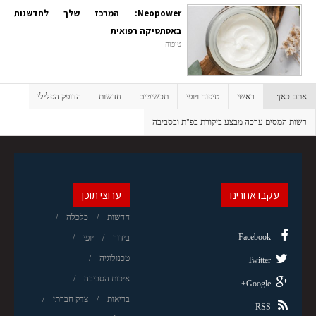
Neopower: המרכז שלך לחדשנות
באסתטיקה רפואית
טיפוח
אתם כאן:
ראשי
טיפוח ויופי
תכשיטים
חדשות
הדופק הפלילי
רשות המסים ערכה מבצע ביקורת בפ"ת ובסביבה
עקבו אחרינו
ערוצי תוכן
חדשות
כלכלה
Facebook
בידור
יופי
טכנולוגיה
Twitter
איכות הסביבה
Google+
בריאות
צדק חברתי
RSS