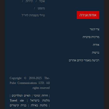
אוכל
תיירות
משפט
אודות ועזרה
טיולי משפחות לחו"ל
צרו קשר
מדיניות פרטיות
אודות
נגישות
רכישת מאמרי קידום אתרים
Copyright © 2010-2025 The-
Pulse Communications LTD. All
rights reserved
|
חידות
|
זנזיבר
|
האיים המלדיבים
|
מלונות בישראל
|
Travel site
|
מלונות באילת
|
בניית קישורים