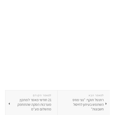
למאמר הבא
למאמר הקודם
רוזנטל תוקף: "נוני מוזס
21 חודשי מאסר למתקין
השתמש בעיתון לחיסול
מערכות הסקה שהתחמק
חשבונות"
מתשלום מע"מ