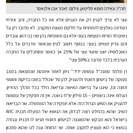
חה"כ עאידה תומא סלימאן. צילום: זאהר אבו אלנאסר
עוני לא צריך לעניין רק את העניים אלא את כל החברה, ורוב אזרחי
המדינה נאלצים להתחרות על חלקים מעוגת התקציב. לא מדובר רק על
נשים חד הוריות המצויות בעוני אלא גם משפחות בהן שני בני הזוג עובדים
והם עדיין מצויים בעוני. בנוסף חשוב לציין שכאשר מדברים על כלל
האוכלוסייה ישנו שיעור עוני של 25% אך כאשר מסתכלים על החברה
הערבית בלבד מדובר ב50% עוני"
רן מלמד סמנכ"ל עמותת ידיד:" ניתן לאתר אימהות שנמצאות במצב
מצוקה של ביטחון תזונתי ולהעניק להן סל שכולל בתוכו בדיקות ותוספי
תזונה וכו', שיגנו על בריאות האישה ובריאות הילד בכל מהלך ההיריון.
העלות אינה בשמיים – 15 מיליון ש"ח בשנה. אין זה תפקידן של עמותות
להעניק את הסיוע הגדול הזה אלא תפקידה של הממשלה. שר הבריאות
השיב שהוא בהחלט רוצה לבדוק את הנושא של הפעלת תכנית WIC
בישראל והוא מבקש שהמועצה לביטחון תזונתי תגיש לו תכנית עבודה
בנושא כי הוא מעוניין לתקצב אותה. שר הרווחה ענה לנו שהוא מתכוון