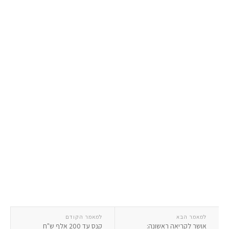
למאמר הבא
למאמר הקודם
אושר לקריאה ראשונה:
קנס עד 200 אלף ש"ח