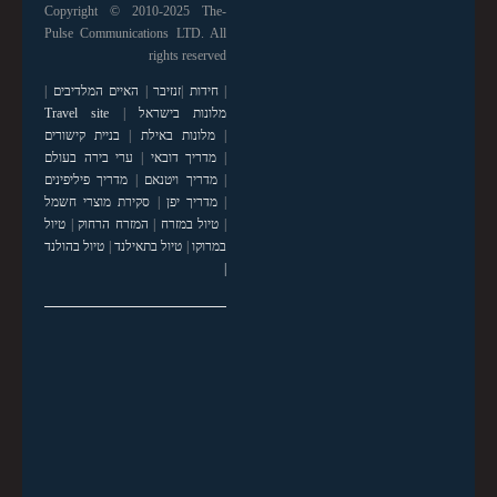
Copyright © 2010-2025 The-
Pulse Communications LTD. All
rights reserved
|
חידות
|
זנזיבר
|
האיים המלדיבים
|
מלונות בישראל
|
Travel site
|
מלונות באילת
|
בניית קישורים
|
מדריך דובאי
|
ערי בירה בעולם
|
מדריך ויטנאם
|
מדריך פיליפינים
|
מדריך יפן
|
סקירת מוצרי חשמל
|
טיול במזרח
|
המזרח הרחוק
|
טיול
במרוקו
|
טיול בתאילנד
|
טיול בהולנד
|