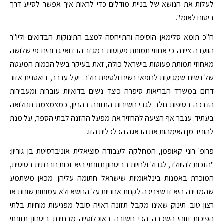
לעלות את הנושא של בניית מודלים כדי לראות איך אפשר לסייע דרך
ביטוח לאומי".
ח"כ תומא סלימאן הוסיפה והתייחסה למצב התינוקות הבדואים וליו"ר
הוועדה ציינה כי אחוזי תמותת פעוטות במגזר הבדואי גבוהים פי שלושה
מאחוזי תמותת פעוטות בישראל כולה, זאת בעיקר בשל הכמות המעטה
של נשים שמגיעות לרופאי נשים ולטיפת חלב. יעל ענבר, דיאטנית אזור
דרום במשרד הבריאות סיפרה כיצד נשים בדואיות עוברות ומעבירות
הדרכה בטיפות חלב לגבי חשיבות התזונה בהריון, כמצמצמת תחלואה
בעתיד. ענבר אף הציעה להחזיר את מפעל ההזנה לבתי הספר, על מנת
להוריד מן האימהות את הדאגה הכלכלית הזו.
פרופ' רוני קאופמן, המחלקה לעבודה סוציאלית אוניברסיטת בן גוריון:
"הזכות להיוולד, לגדול ולחיות בביטחון תזונתי היא זכות חברתית בסיסית,
המוכרת באמנות בינלאומיות שישראל חתומה עליהן. מכאן משתמע
שהמדינה היא זו שצריכה לקחת אחריות על הנושא ולא עמותות שונות או
רצון טוב. תינוק שאינו מקבל תזונה ראויה סובל מפגיעות מוחיות בלתי
הפיכות וזוהי השכבה הכי חשובה באוכלוסייה מבחינת ביטחון תזונתי