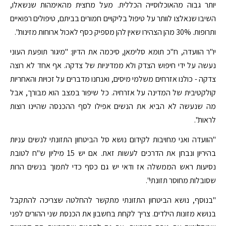
יותר גבוה מהאוכלוסייה הכללית. מעל מחצית מהאימהות שנשאלו,
השיבו שנאלצו לוותר על טיפול בליקויים חמורים בביתם, טיפולים רפואיים
ותרופות. 30% מהן הצהירו שאין להן מספיק כסף לאכול ארוחות מזינות".
יו"ר הוועדה, ח"כ תומא סלימאן, סיכמה את הדיון: "מיגור תופעת העוני
נעשה על ידי חיפוש הצדק ולא ממדיניות של צדקה. אף אחד לא רוצה
צדקה - כולנו אזרחים משלמי מיסים, ואנחנו מדברים על זכויות והאחריות
קולקטיבית של המדינה על אזרחיה. כל שיפור במצב הוא מבורך, אבל
מה שנעשה לא הביא את הנשים אפילו לסף ההכנסה שהיינו רוצות
לראות".
"הוועדה ואני מחויבות לקידום נושא סל הביטחון התזונתי לנשים עניות
בהיריון ונבחן את הדרכים לעשות זאת. אם יש 15 מיליון ש"ח לטובת
נסיעות ראש הממשלה אז ודאי יש גם כסף כדי לתמוך בנשים הרות
שסובלות מחוסר תזונתי".
"בנוסף, נושא הביטחון התזונתי מתקשר להחלטה שצריכה להתקבל
בנושא מזונות הילדים. צריך לקחת בחשבון את הכנסת שני ההורים לפני