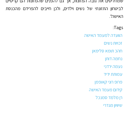
שמחליטים את גובה המזונות, אך גם להפנים שהמזונות הם קריטיים
לביטחון התזונתי של נשים וילדים, ולכן חייבים להפרידם מהכנסת
האישה".
Tags:
הוועדה למעמד האישה
זכויות נשים
חהכ תומא סלימאן
נחמה דותן
נעמה ירדני
עמותת ידיד
פרופ רוני קאופמן
קידום מעמד האישה
רן מלמד סמנכל
שיוויון מגדרי