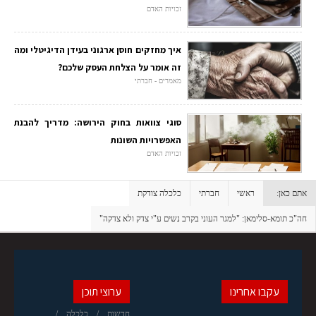
זכויות האדם
איך מחזקים חוסן ארגוני בעידן הדיגיטלי ומה
זה אומר על הצלחת העסק שלכם?
מאמרים - חברתי
סוגי צוואות בחוק הירושה: מדריך להבנת
האפשרויות השונות
זכויות האדם
אתם כאן:
ראשי
חברתי
כלכלה צודקת
חה"כ תומא-סלימאן: "למגר העוני בקרב נשים ע"י צדק ולא צדקה"
עקבו אחרינו
ערוצי תוכן
חדשות
כלכלה