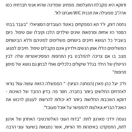
ודווקא היא מקבלת התעלמות. מפתיע שמדינה שהיא אנטי חברתית כמו
ארה"ב מפעילה את תכנית WIC ואנחנו לא".
נחמה דותן, יו"ר תא המפקחים באיגוד העובדים הסוציאלי: "בעבר בבתי
הספר היו אחיות ומרפאות שינים שילדים הלכו וקיבלו שם טיפול. כיום
בשביל כל הנושא חייבים ביטוחים משלימים למיניהם וללא הביטוחים
המשלימים הללו אותן הנשים וילדיהן אינם מקבלים טיפול. חייבים למנוע
מצב בו אם צריכה להתלבט בין התרופות הפסיכיאטריות שלה לבין
הריטלין של הילד בגלל שיקולים כלכליים ואולי לבחון גם נושא של מימון
תרופות"
ח"כ יעל כהן פארן (המחנה הציוני): " הממשלה הזאת עושה עוול נוראי
לאזרחים החלשים ביותר בחברה. חסר פה בדיון הרובד של האיכות -
דווקא השכבות החלשות ביותר לא יכולות להרשות לעצמן לרכוש את
האוכל הבריא ונאלצות להתפשר על אוכל מעובד".
נעמה ירדני מארגון לתת: "בדוח העוני האלטרנטיבי האחרון של ארגון
לתת, התמקדנו באימהות חד הוריות, אשר נמצאות בשיעור עוני הרבה