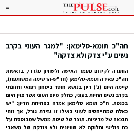
חה"כ תומא-סלימאן: "למגר העוני בקרב
נשים ע"י צדק ולא צדקה"
הוועדה לקידום מעמד האישה ולשוויון מגדרי, בראשות
חה"כ עאידה תומא-סלימאן (חד"ש-הרשימה המשותפת),
קיימה היום (ג') דיון בנושא חוסר ביטחון רפואי ותזונתי
בקרב נשים החיות בעוני, כחלק מיום העוני אשר צוין היום
בכנסת. ​ח"כ​ ​תומא​ ​סלימאן אמרה בפתיחת הדיון: "יש
כאלה שמתייחסים לעוני כאילו זו גזירת גורל, אך זוהי
תוצאה של מדיניות. תוצר של שיטת ממשל שמבוססת על
כח פוליטי וחלוקה לא שוויונית ולא צודקת של משאבי