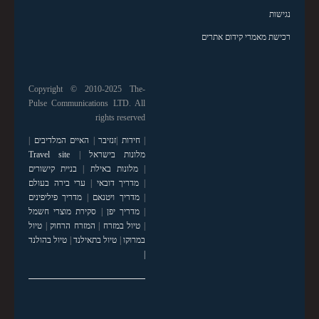
נגישות
רכישת מאמרי קידום אתרים
Copyright © 2010-2025 The-
Pulse Communications LTD. All
rights reserved
|
חידות
|
זנזיבר
|
האיים המלדיבים
|
מלונות בישראל
|
Travel site
|
מלונות באילת
|
בניית קישורים
|
מדריך דובאי
|
ערי בירה בעולם
|
מדריך ויטנאם
|
מדריך פיליפינים
|
מדריך יפן
|
סקירת מוצרי חשמל
|
טיול במזרח
|
המזרח הרחוק
|
טיול
במרוקו
|
טיול בתאילנד
|
טיול בהולנד
|