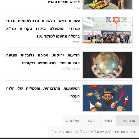
לרכוש תוצרת הארץ
בארץ
עשרות ראשי הלשכות הדו-לאומיות ונציגי
משרדי הממשלה ביקרו בקריית מד"א
ברמלה ונחשפו למוקד 101
בארץ
הודעות ירוקות, אכיפה גלובלית ופגיעה
בזכויות יסוד – מבט משפטי ביקורתי
הדופק הפלילי
המשמעות התרבותית והסמלית של הלוח
העברי
דעות
אתם כאן:
ראשי
חדשות
פוליטיקה
ח״כ אחמד טיבי: "חוק שבא לעשות לגליזציה לשוד קרקעות"