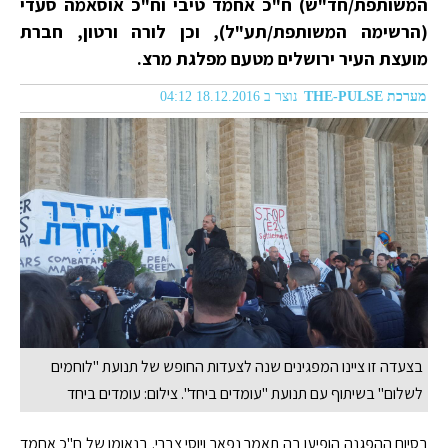
המשותפת/חד"ש) ח"כ אחמד טיבי וח"כ אוסאמה סעדי
(הרשימה המשותפת/תע"ל), וכן לורה ורטון, חברת
מועצת העיר ירושלים מטעם מפלגת מרצ.
מערכת THE-PULSE
נוצר ב 18.12.2016 04:12
בצעדה זו ציינו המפגינים שנה לצעדות החופש של תנועת "לוחמים
לשלום" בשיתוף עם תנועת "עומדים ביחד". צילום: עומדים ביחד
בסיום ההפגנה הופיעו בה תאמר נפאר ויוסי צברי. בנאומו של ח"כ אחמד