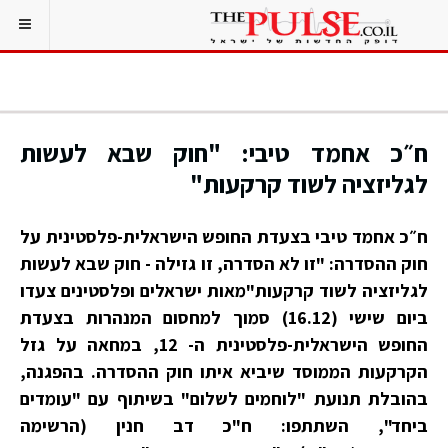
ח״כ אחמד טיבי: "חוק שבא לעשות
לגליזציה לשוד קרקעות"
ח״כ אחמד טיבי בצעדת החופש הישראלית-פלסטינית על
חוק ההסדרה: "זו לא הסדרה, זו גזילה - חוק שבא לעשות
לגליזציה לשוד קרקעות"מאות ישראלים ופלסטינים צעדו
ביום שישי (16.12) סמוך למחסום המנהרות בצעדת
החופש הישראלית-פלסטינית ה- 12, במחאה על גזל
הקרקעות הממוסד שיביא איתו חוק ההסדרה. בהפגנה,
בהובלת תנועת "לוחמים לשלום" בשיתוף עם "עומדים
ביחד", השתתפו: ח"כ דב חנין (הרשימה