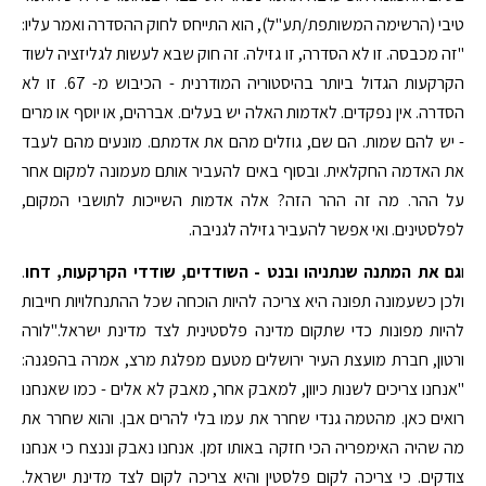
טיבי (הרשימה המשותפת/תע"ל), הוא התייחס לחוק ההסדרה ואמר עליו:
"זה מכבסה. זו לא הסדרה, זו גזילה. זה חוק שבא לעשות לגליזציה לשוד
הקרקעות הגדול ביותר בהיסטוריה המודרנית - הכיבוש מ- 67. זו לא
הסדרה. אין נפקדים. לאדמות האלה יש בעלים. אברהים, או יוסף או מרים
- יש להם שמות. הם שם, גוזלים מהם את אדמתם. מונעים מהם לעבד
את האדמה החקלאית. ובסוף באים להעביר אותם מעמונה למקום אחר
על ההר. מה זה ההר הזה? אלה אדמות השייכות לתושבי המקום,
לפלסטינים. ואי אפשר להעביר גזילה לגניבה.
ו
גם את המתנה שנתניהו ובנט - השודדים, שודדי הקרקעות, דחו
.
ולכן כשעמונה תפונה היא צריכה להיות הוכחה שכל ההתנחלויות חייבות
להיות מפונות כדי שתקום מדינה פלסטינית לצד מדינת ישראל."לורה
ורטון, חברת מועצת העיר ירושלים מטעם מפלגת מרצ, אמרה בהפגנה:
"אנחנו צריכים לשנות כיוון, למאבק אחר, מאבק לא אלים - כמו שאנחנו
רואים כאן. מהטמה גנדי שחרר את עמו בלי להרים אבן. והוא שחרר את
מה שהיה האימפריה הכי חזקה באותו זמן. אנחנו נאבק וננצח כי אנחנו
צודקים. כי צריכה לקום פלסטין והיא צריכה לקום לצד מדינת ישראל.