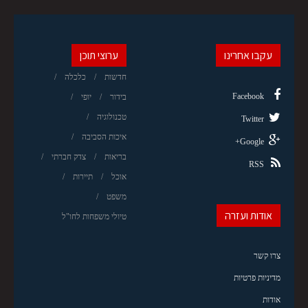
עקבו אחרינו
ערוצי תוכן
חדשות
כלכלה
Facebook
בידור
יופי
טכנולוגיה
Twitter
איכות הסביבה
Google+
בריאות
צדק חברתי
RSS
אוכל
תיירות
משפט
אודות ועזרה
טיולי משפחות לחו"ל
צרו קשר
מדיניות פרטיות
אודות