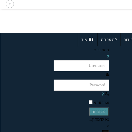
ידור
למשפחה
עוד
התחברות
זכור אותי
התחברות
נא להמתין...
×