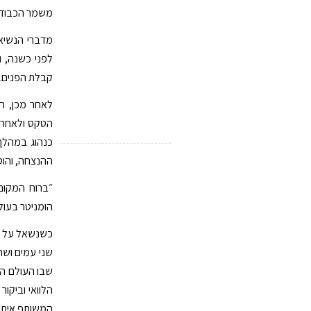
משמר הכבוד ו
מדברי הנשיא:
לפני כשנה, ו
קבלת הפנים."
לאחר מכן, ה
הטקס ולאחר ה
כנהוג במהלך
ההנצחה, והוסי
״ברוח המקום
הומניטר בעול
כשנשאל על הת
שני עמים ושת
שבו העולם הי
הלוואי וביקור
המשותף איתו"