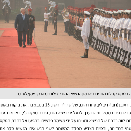
 בטקס קבלת הפנים בארמון הנשיא ההודי. צילום: מארק ניימן/לע"מ
נשיא המדינה, ראובן (רובי) ריבלין, פתח היום, שלישי, י"ד חשון, 15 בנובמבר, את ביקורו באופן
לת פנים ממלכתי שנערך לו על ידי נשיא הודו, פרנב מוקהרג'י, בארמונו. עם
 לווה רכבם של הנשיא ורעייתו על ידי משמר פרשים. בהגיעו אל רחבת הטקס
 שתי המדינות, ובסיום הצדיע מפקד המשמר לשני הנשיאים. הנשיא סקר את