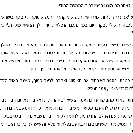
לאחר מכן הוצגו בפניו בכירי הממשל ההודי.
 "אני נרגש להיות אורחו של הנשיא מוקהרג'י. הנשיא מוקהרג'י ביקר בישראל
לכבוד הוא לי לבקר היום במדינתכם הנפלאה. תודה לך הנשיא מוקהרג'י על
משיכו הנשיא ורעייתו לטקס הנחת זר באנדרטה לזכר מהטמה גנדי. במהלך
נחת הזרים פיזרו הנשיא ונחמה עלי כותרת למרגלות האנדרטה והקיפו אותה
 הטקס הרשמי. עם סיום הטקס חתמו הנשיא ונחמה בספר האורחים של אתר
פי ציטוט מתוך ספר ויקרא י"ט, פסוק י"ח: "ואהבת לרעך כמוך".
 כתבתי בספר האורחים את הציטוט 'ואהבת לרעך כמוך', משנה ראויה לכל
ם כגנדי עצמו", אמר הנשיא.
רשמותו מהביקור עד כה אמר הנשיא: ״בין הודו לישראל ברית איתנה, ברית בין
י מדינות שיש להן עבר מפואר שיש בו הרבה השראה. כך לדוגמא במקום הזה,
שן נפגש עם העולם החדש ניתן לחוש חלק מהדברים שבאים לידי ביטוי בביקור.
 זה יעמיק את הקשרים ביננו לבין עם נפלא ומופלא זה שיש לנו כל כך הרבה מן
.