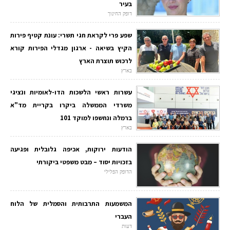
בעיר
דופק החינוך
שפע פרי לקראת חגי תשרי: עונת קטיף פירות
הקיץ בשיאה - ארגון מגדלי הפירות קורא
לרכוש תוצרת הארץ
בארץ
עשרות ראשי הלשכות הדו-לאומיות ונציגי
משרדי הממשלה ביקרו בקריית מד"א
ברמלה ונחשפו למוקד 101
בארץ
הודעות ירוקות, אכיפה גלובלית ופגיעה
בזכויות יסוד – מבט משפטי ביקורתי
הדופק הפלילי
המשמעות התרבותית והסמלית של הלוח
העברי
דעות