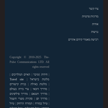
צרו קשר
מדיניות פרטיות
אודות
נגישות
רכישת מאמרי קידום אתרים
Copyright © 2010-2025 The-
Pulse Communications LTD. All
rights reserved
|
חידות
|
זנזיבר
|
האיים המלדיבים
|
מלונות בישראל
|
Travel site
|
מלונות באילת
|
בניית קישורים
|
מדריך דובאי
|
ערי בירה בעולם
|
מדריך ויטנאם
|
מדריך פיליפינים
|
מדריך יפן
|
סקירת מוצרי חשמל
|
טיול במזרח
|
המזרח הרחוק
|
טיול