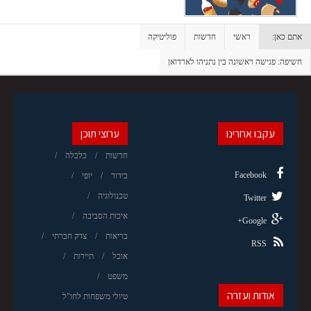
אתם כאן:
ראשי
חדשות
פוליטיקה
חשיפה: פגישה ראשונה בין נתניהו לארדואן
עקבו אחרינו
ערוצי תוכן
חדשות
כלכלה
Facebook
בידור
יופי
טכנולוגיה
Twitter
איכות הסביבה
Google+
בריאות
צדק חברתי
RSS
אוכל
תיירות
משפט
אודות ועזרה
טיולי משפחות לחו"ל