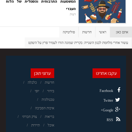
המשמעות התרבותית והסמלית של הלוח
העברי
דעות
אתם כאן:
ראשי
חדשות
פוליטיקה
עשור אחרי מלחמת לבנון השנייה: בקרית שמונה הודו לעמיר פרץ על השקט
עקבו אחרינו
ערוצי תוכן
חדשות
כלכלה
Facebook
בידור
יופי
טכנולוגיה
Twitter
איכות הסביבה
Google+
בריאות
צדק חברתי
RSS
אוכל
תיירות