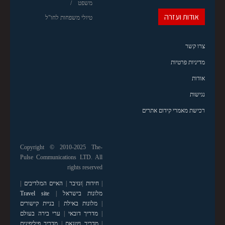
משפט
אודות ועזרה
טיולי משפחות לחו"ל
צרו קשר
מדיניות פרטיות
אודות
נגישות
רכישת מאמרי קידום אתרים
Copyright © 2010-2025 The-
Pulse Communications LTD. All
rights reserved
|
חידות
|
זנזיבר
|
האיים המלדיבים
|
מלונות בישראל
|
Travel site
|
מלונות באילת
|
בניית קישורים
|
מדריך דובאי
|
ערי בירה בעולם
|
מדריך ויטנאם
|
מדריך פיליפינים