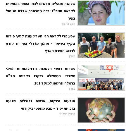
שלושה מנהלים חדשים לבתי הספר באופקים
לקראת תשפ"ז: ככה מתרחבת שדרת הניהול
בעיר
דופק החינוך
שפע פרי לקראת חגי תשרי: עונת קטיף פירות
הקיץ בשיאה - ארגון מגדלי הפירות קורא
לרכוש תוצרת הארץ
בארץ
עשרות ראשי הלשכות הדו-לאומיות ונציגי
משרדי הממשלה ביקרו בקריית מד"א
ברמלה ונחשפו למוקד 101
בארץ
הודעות ירוקות, אכיפה גלובלית ופגיעה
בזכויות יסוד – מבט משפטי ביקורתי
הדופק הפלילי