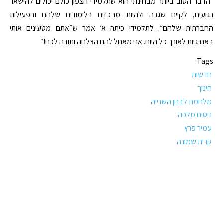
״הדבר הטוב ביותר מבחינתי הוא שתלמידי הצפון כולם יכולים להישאר
רגועים, לקיים שגרה ולהיות מרוכזים בלימודים שלהם ובפעילות
החברתית שלהם״. לתלמידי כיתה א׳ אמר ש״אתם מטעינים אותי
באנרגיות לאורך כל היום. אני מאחל להם הצלחה ותודה לכם!״
Tags:
חדשות
חינוך
מלחמת לבנון השנייה
ניסים מלכה
עמיר פרץ
קרית שמונה