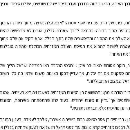
דרך האירוע החשוב הזה וגם דרך ועדת ביטון. יש לנו שורשים, יש לנו סיפור - וצריך
ם, ביתו של הרב עובדיה יוסף אמרה: "אבא עלה ארצה מתוך ציונות והחינוך
ו היה מתוך בחירה. בהתאם לדרך שאנחנו גדלנו, אנחנו לא מחפשים להיות
אלא לשלב את המסורת וההיסטוריה שלנו בתוך הכלל. אבא הקים את ש"ס מתוך
 עטרה ליושנה להביא את תפיסת העולם המזרחית הכוללת מתינות סובלנות
 את האחר."
ר, חוקר מסורות מאונ' בר אילן : "חכמי המזרח ראו במדינת ישראל הליך של
הם ספקנים אם זה יצליח, אך עדיין דבקו בציונות משום שראו בה כלי חשוב
ראל וצמצום ההתבוללות."
"ר יהודה מימרן: "ההשוואה בין הציונות המזרחית לאשכנזית היא בעייתית. אמנם
תפים אך עדיין זו ציונות ייחודית. בעוד שזו שהתפתחה באירופה, הציונות
ייתה פוליטית אלא חברתית תורנית."
נון : רבי חיים בן עטר מצוטט רבות בישיבות אשכנז, מלבד לעמדתו בעניין החובה
 רבנים מזרחיים קראו ציונות עוד לפני הרצל וזו שגיאה לטעון שהחלה בגללו או