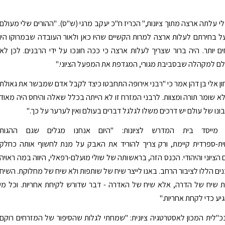
עלתה ארצה מתוך ציונות," הכריז ח"כ יעקב מרגי (ש"ס). "ההורים שלי מעולם
 בחירתם לעלות ארצה למרות הקשיים שהיו כאן ולאור העובדה שבמרוקו היו
ים יותר. היה ברור שצריך לעלות ארצה כי ככה חונכו על ידי הרבנים. לכן לא
ם למקהלה שבסביבת מגורי, המגדפת את המפעל הציוני."
ון אלי בן דהן אמר כי "רבני אירופה התחבטו כיצד לקבל אדם שמבשר את גאולת
א שומר תורה ומצוות. לרבני המזרח זו לא הייתה בכלל שאלה והיחס היה מאוד
בונו של עולם יש דרכים משלו לגלגל דברים בעולם ואין לערער על כך."
 מייסד בית המדרש לציונות: "היום אנחנו מגלים שגם ההגות
חית-ספרדית קיימת, ורק צריך להוריד את האבק על מנת לחשוף אותה כחלק
הציוני והיהודי. הכנס הזה, בראשותה של שולי מועלם-רפאלי, היווה במה ראויה
ם הללו לציבור הרחב. באנו לייצר שיח של שותפות ולא שיח של מחלוקת. השיח
ת שיח של הדרה, אלא שיח של האדרה - דבר שדורש לקיחת אחריות. וכל מי
ע כדי לקחת אחריות."
כ"לית המכון לאסטרטגיה ציונית: "שמחתי לגלות שהסיפור של המזרחים רוקם