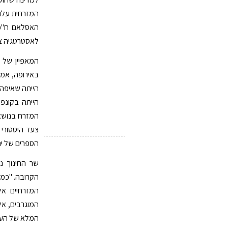
המזרחית עלו 
האסלאם ח"כ 
לאסטרטגיה צי
המאפיין של ה
באירופה, אמר
הייתה שאיפה 
הייתה בקונפ
המזרח בנושא ה
צעד היסטורי 
הספרים של יה
שר החינוך נ
הקרובה. "כמו
המזרחיים א
המוגרבים, אל
המלא של העם ה