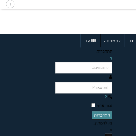
ידור
למשפחה
עוד
התחברות
זכור אותי
התחברות
נא להמתין...
×