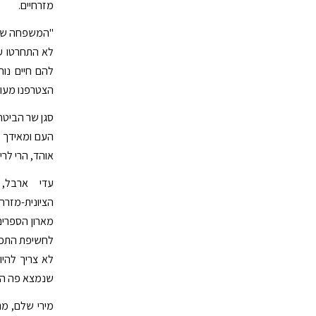
מזרחיים.
"המשפחה שלי 
לא התחרטו על
להם חיים נוח
הצטרפנו מעול
סגן שר הביטח
העם ומאידך ל
אוהד, הרי לרי
עדי ארבל,
הציונית-מזר
מארון הספרים 
לחשיפת התכני
לא צריך להיו
שנמצא פה הגי
מירי שלם, מנ