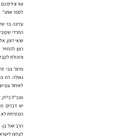
עור וגידים גם 
לספר אותו."
עדינה בר שלו
החרדי שקיבלנ
יוצאי דופן. 
רצון להחזיר
והיכולת לקבל
פרופ' צבי זה
גאולה. היו ב
לאיחוד עם יש
מנכ"ל כי"ח, ד
יש דברים משו
המזרחית לא ה
הרב יואל בן- 
לעלות לישראל.