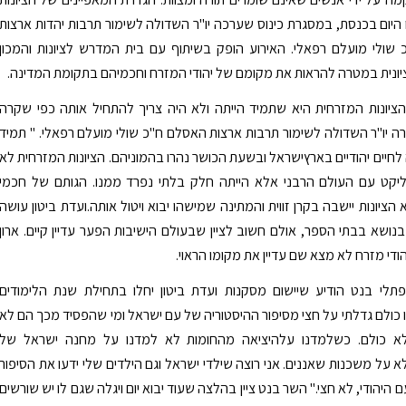
היום בכנסת, במסגרת כינוס שערכה יו"ר השדולה לשימור תרבות יהדות ארצות
שולי מועלם רפאלי. האירוע הופק בשיתוף עם בית המדרש לציונות והמכון
ונית במטרה להראות את מקומם של יהודי המזרח וחכמיהם בתקומת המדינה.
ציונות המזרחית היא שתמיד הייתה ולא היה צריך להתחיל אותה כפי שקרה
ה יו"ר השדולה לשימור תרבות ארצות האסלם ח"כ שולי מועלם רפאלי. " תמיד
לחיים יהודיים בארץישראל ובשעת הכושר נהרו בהמוניהם. הציונות המזרחית לא
ליקט עם העולם הרבני אלא הייתה חלק בלתי נפרד ממנו. הגותם של חכמי
ציונות יישבה בקרן זווית והמתינה שמישהו יבוא ויטול אותה.ועדת ביטון עושה
בנושא בבתי הספר, אולם חשוב לציין שבעולם הישיבות הפער עדיין קיים. ארון
ודי מזרח לא מצא שם עדיין את מקומו הראוי.
פתלי בנט הודיע שיישום מסקנות ועדת ביטון יחלו בתחילת שנת הלימודים
 כולם גדלתי על חצי מסיפור ההיסטוריה של עם ישראל ומי שהפסיד מכך הם לא
לא כולם. כשלמדנו עלהיציאה מהחומות לא למדנו על מחנה ישראל של
א על משכנות שאננים. אני רוצה שילדי ישראל וגם הילדים שלי ידעו את הסיפור
יהודי, לא חצי." השר בנט ציין בהלצה שעוד יבוא יום ויגלה שגם לו יש שורשים