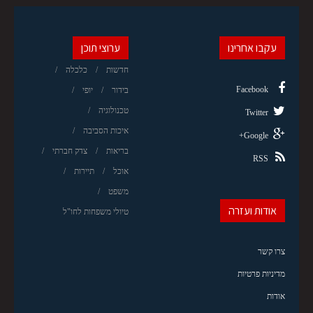
עקבו אחרינו
ערוצי תוכן
חדשות
כלכלה
Facebook
בידור
יופי
טכנולוגיה
Twitter
איכות הסביבה
Google+
בריאות
צדק חברתי
RSS
אוכל
תיירות
משפט
אודות ועזרה
טיולי משפחות לחו"ל
צרו קשר
מדיניות פרטיות
אודות