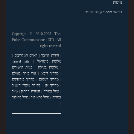
נגישות
רכישת מאמרי קידום אתרים
Copyright © 2010-2025 The-
Pulse Communications LTD. All
rights reserved
|
חידות
|
זנזיבר
|
האיים המלדיבים
|
מלונות בישראל
|
Travel site
|
מלונות באילת
|
בניית קישורים
|
מדריך דובאי
|
ערי בירה בעולם
|
מדריך ויטנאם
|
מדריך פיליפינים
|
מדריך יפן
|
סקירת מוצרי חשמל
|
טיול במזרח
|
המזרח הרחוק
|
טיול
במרוקו
|
טיול בתאילנד
|
טיול בהולנד
|