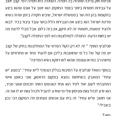
אכיפת חוק צריכה שתהיה בה חמלה. השאלה היא חמלה למי. קצב יושב
על עבירות חמורות ביותר בספר החוקים. הוא יושב על אונס שהוא ביצע
בתקופות בהן היה שר בממשלת ישראל, שיבש חקירה בזמן שהיה נשיא
מדינת ישראל. הוא ביצע את העבירות הללו בתור עובד ציבור בכיר. לבוא
ולהגיד פשעתי, חטאתי זה לא תיקון, אין בזה כלום. אבל מבלי לדעת מה
יש בחוות הדעת- החמלה למתלוננות היא לפני החמלה לקצב".
סגלוביץ הוסיף: " זה לא רק הקול הפרטי של המתלוננות בתיק של קצב
יש פה קול של כל מי שחושבות בליבן אם להעיד מחר או מחרתיים על
מישהו רב כוח או עוצמה שהוא לאו דווקא נשיא המדינה"
בנוסף נשאל סגלוביץ על הסיבות בגללן הצטרף ל'יש עתיד': "במצע 'יש
עתיד' המאבק בשחיתות נמצא במקום הראשון, ואני באופן אישי
התחברתי לשם. יאיר לפיד הוא אחד האנשים היותר חכמים שאני מכיר,
הוא יודע לנהל צוות ומניסיון שלי מי שיודע להוביל ולנהל צוות יש לו את זה.
אני חושב ש'יש עתיד' זה בית עם אנשים מצוינים וזה המקום הכי נכון
בשבילי."
Tags: