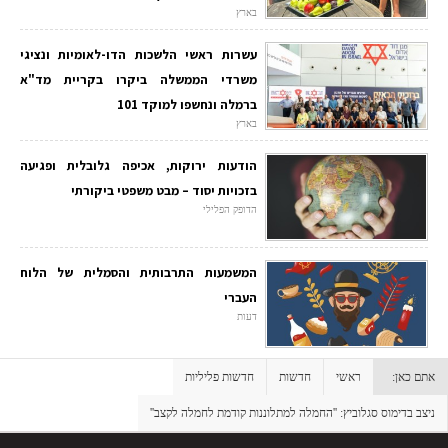
בארץ
עשרות ראשי הלשכות הדו-לאומיות ונציגי
משרדי הממשלה ביקרו בקריית מד"א
ברמלה ונחשפו למוקד 101
בארץ
הודעות ירוקות, אכיפה גלובלית ופגיעה
בזכויות יסוד – מבט משפטי ביקורתי
הדופק הפלילי
המשמעות התרבותית והסמלית של הלוח
העברי
דעות
אתם כאן:
ראשי
חדשות
חדשות פליליות
ניצב בדימוס סגלוביץ: ''החמלה למתלוננות קודמת לחמלה לקצב''