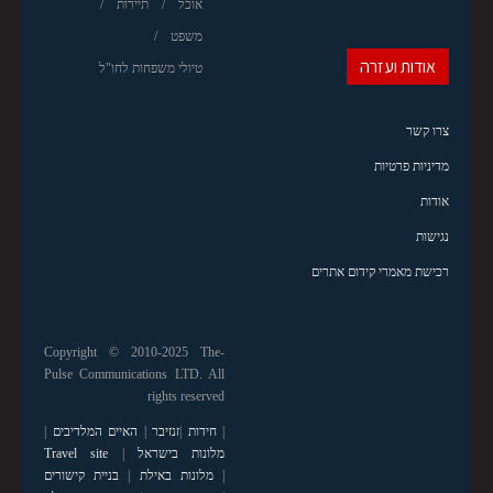
אוכל
תיירות
משפט
אודות ועזרה
טיולי משפחות לחו"ל
צרו קשר
מדיניות פרטיות
אודות
נגישות
רכישת מאמרי קידום אתרים
Copyright © 2010-2025 The-
Pulse Communications LTD. All
rights reserved
|
חידות
|
זנזיבר
|
האיים המלדיבים
|
מלונות בישראל
|
Travel site
|
מלונות באילת
|
בניית קישורים