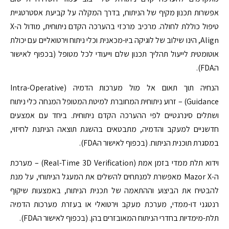
אפשרות תכנון מקיף של הניתוח, בדרך המקלה על קביעת אסטרטגיית
טיפול כוללת לחולה. מרכיב מרכזי בהערכה הקדם ניתוחית, מודול ה-X
Align, הינו שילוב של לוגיקה ביו-מכאנית וכלי ניתוח וירטואליים עם יכולת
אוטומטית לייעול תהליך תכנון שלם וייעודי לכל מטופל (בכפוף לאישור
הFDA).
הנחיה תוך תאום אל מול מערכות הדמיה (Intra-Operative
Guidance) – זרוע ניתוחית המחוברת למיטת המטופל המנחה כלי ניתוח
ושתלים סינרגטיים לפי ההערכה הקדם ניתוחית. ביחד עם אמצעים
חדשניים למעקב והדמיה, מתבטאים בהשגת תוצאה הניתנת לחיזוי,
במסגרת תוכנית הניתוח. (בכפוף לאישור הFDA).
וידוא תלת ממדי בזמן אמת (Real-Time 3D Verification) – מערכת
ה-Mazor X מאפשרת למנתחים להשלים את המעגל הניתוחי, על מנת
להבטיח את הביצוע וההתאמה של תכנית הניתוח, באמצעות שיקוף
רנטגני דו-ממדי, מערכת מעקב וירטואלי או בעזרת מערכות הדמיה
תלת-מימדיות בחדרי הניתוח המאובזרים בהן. (בכפוף לאישור הFDA).