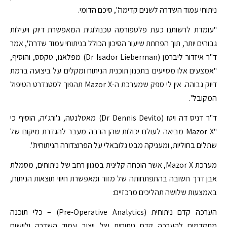
ניתוחי עמוד השדרה לשנים קדימה", סיכם הדומי.
"עומדת לרשותנו כעת פלטפורמה טכנולוגית המאפשרת דיוק ויעילות
גבוהים יותר, תוך הפחתת שיעור הסיכון הכולל בניתוחי עמוד שדרה", אמר
ד"ר איזדור ליברמן (Dr Isador Lieberman) מפלאנו, טקסס, והוסיף,
"אמצעים אלו מסייעים בתכנון תוכנית הניתוח ומקלים על ביצועה ברמת
דיוק גבוהה. אין לי ספק שמערכת ה-Mazor X תהפוך לסטנדרט הטיפול
המקובל".
ד"ר דניס דה ויטו (Dr Dennis Devito) מאטלנטה, ג'ורג'יה, הוסיף כי
"Mazor X מביאה לעולם יכולות שהן הרבה מעבר להגדרת מיקום של
שתלים בחוליות, ומעניקה מבט גלובאלי על הפרוצדורה הניתוחית".
מערכת Mazor X, אשר הוכחה קלינית במגוון רחב של ניתוחים, מסמלת
אבן דרך חשובה בהתפתחותה של מזור ומאפשרת חיווי תוצאות הניתוח,
באמצעות שלושה תהליכים מרכזיים:
הערכה קדם ניתוחית (Pre-Operative Analytics) – כלי תוכנה
מתקדמים להערכה קדם ניתוחית של ייצוב עמוד השדרה וליישום