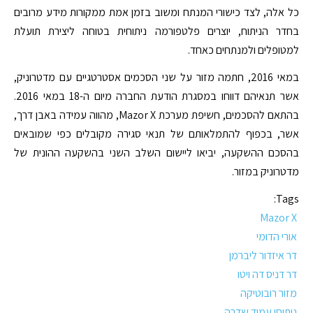
כל אלה, לצד כישורי המנתח ומשוב בזמן אמת ממקורות מידע מרובים
בחדר הניתוח, יוצרים פלטפורמה ניתוחית בטוחה ליצירת תועלת
למטופלים ולמנתחים כאחד.
במאי 2016, חתמה מזור על שני הסכמים אסטרטגיים עם מדטרוניק,
אשר תנאיהם דווחו במסגרת הודעת החברה מיום ה-18 במאי 2016.
בהתאם להסכמים, חשיפת מערכת Mazor X, מהווה עמידה באבן דרך,
אשר, בכפוף להתמלאותם של תנאי סגירה מקובלים כפי שמובאים
בהסכם ההשקעה, יביאו ליישום השלב השני בהשקעה ההונית של
מדטרוניק במזור.
Tags:
Mazor X
אורי הדומי
דר איזדור ליברמן
דר דניס דה ויטו
מזור רובוטיקה
ניתוחי עמוד שדרה