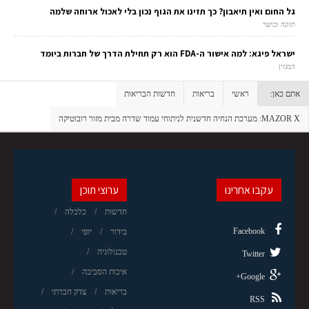
גל החום ואין תיאבון? כך תזינו את הגוף נכון בלי לאכול ארוחה שלמה
תזונה וכושר
ישראל פיגא: למה אישור ה-FDA הוא רק תחילת הדרך של חברות ביומד
המגזין
אתם כאן:
ראשי
בריאות
חדשות הבריאות
MAZOR X: מערכת הנחיה חדשנית לניתוחי עמוד שדרה מבית מזור רובוטיקה
עקבו אחרינו
ערוצי תוכן
חדשות
כלכלה
Facebook
בידור
יופי
טכנולוגיה
Twitter
איכות הסביבה
Google+
בריאות
צדק חברתי
RSS