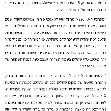
הזמינה מדטרוניק 15 מערכות מסוג Mazor X שיותקנו עוד השנה באתרי
הדרכה ובבתי חולים מובילים בארה"ב.
"מערכת ה-Mazor X מהווה שיא למאמצי פיתוח שנמשכו לאורך שנים
ותספק מענה ראשון מסוגו לצרכי השוק עבור מנתחים ומטופלים בתנאי
השיפוי הרפואי הקיימים. המערכת מתבססת על יכולת רב תחומית ומהווה
פלטפורמה ייחודית להערכה קדם ניתוחית", אמר אורי הדומי, מנכ"ל מזור
רובוטיקה. "הניסיון שצברנו עד כה בהיותנו חלוצי טכנולוגיית ההנחיה
הניתוחית, אשר נעשה בה עד היום שימוש על ידי מאות מנתחים להנחיית
יותר מ-100 אלף שתלים בעמוד השדרה, יועצם כעת לנוכח השקתה של
מערכת Mazor X".
"פלטפורמת ה-Mazor X מרחיבה את תחום ניתוחי עמוד השדרה,
מהנחיה טקטית של מיקום שתלים בגב המנותחים, למערכת המסייעת
לרופא בבניית אסטרטגיית טיפול כוללת למנותחים. השקת מערכת ה-
Mazor X, על רקע הסכם שיתוף הפעולה עם מדטרוניק, שנחתם
לאחרונה והמעניק לנו נגישות גבוהה לשוק, ממצבת את מזור בעמדה
נוחה לצמיחה מואצת ולהבטחת מעמדה כמובילה העולמית של שוק