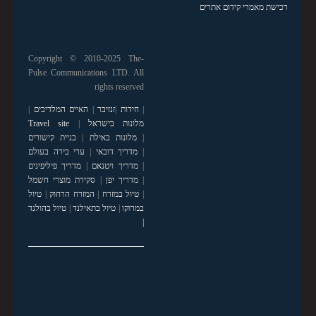
רכישת מאמרי קידום אתרים
Copyright © 2010-2025 The-
Pulse Communications LTD. All
rights reserved
|
חידות
|
זנזיבר
|
האיים המלדיבים
|
מלונות בישראל
|
Travel site
|
מלונות באילת
|
בניית קישורים
|
מדריך דובאי
|
ערי בירה בעולם
|
מדריך ויטנאם
|
מדריך פיליפינים
|
מדריך יפן
|
סקירת מוצרי חשמל
|
טיול במזרח
|
המזרח הרחוק
|
טיול
במרוקו
|
טיול בתאילנד
|
טיול בהולנד
|