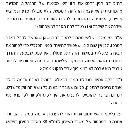
חה"כ דב חנין: "המציאות הזו היא מציאות של התנתקות המדינה
מהמדיניות שהיא עצמה החליטה. הממשלה לא מובילה מדיניות ארצית
מחייבת, הסתפקה במנגנונים כלכליים לטובת מרכז הארץ. הם מחכים
שיקרה מה שיקרה ואז נצטרך לתת הסבר למשפחות?"
עו"ד יוסי מילר: "שליש ממחיר למטר בבית שאן שאפשר לקבל באזור
המרכז. לכן אין שום סיכוי שאפשר להיאחז בפאן הכלכלי כדי לפתור את
הבעיה. כלכליות במישור הזה היא פסולה, אין ספק שבמעלה הדרך
התוכנית הזאת סטתה מהמקור שלשמו היא נוסדה ומתוכנית לחיזוק
מבנים היא עברה לעיבוי וציפוף ערים חזקו מממילא."
ד"ר רבקה אמית, מנהלת המכון הגאולוגי: "תהיה רעידת אדמה גדולה
ואנחנו צריכים להתכונן, כל יום שעובר זו בעיה. כל נושא החיזוק מדשדש,
המדינה צריכה להתגייס, להכניס את היד לכיס ולפתור לפריפריה את
הבעיה."
יעל גליקמן ראש תחום ועדת היגוי להיערכות אדמה במשרד הביטחון
אמרה כי הסבסוד של משרד השיכון לתמ"א 38 באזורי הסיכון בשלוש