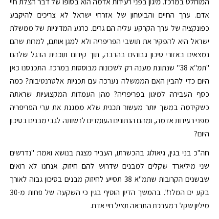
המוחלט במרכז. מיגון בפני רעידות אדמה הוא בסופו של דבר הצלת חיי
אדם. ערך החיים והביטחון של אזרחי ישראל לא צריכים להיקבע
כפונקציה של ערך הקרקע עליה הם גרים. כרגע המדיניות של ממשלת
ישראל היא להפקיר את תושבי הפריפריה ולא למגן אותם, למרות שהם
נמצאים באזורי סיכון גבוהים בהרבה, תוך קידום תוכנית הדגל שלהם
"תמ"א 38" שנתונת מענה רק לשכונות מבוססות במרכז. התכנסנו כאן
היום כדי להבין האם הממשלה נערכה עם תכניות אלטרנטיבות? כמה
כסף העבירה למיגון בפריפריה? מהן העמדות המקצועיות שראתה
כשקידמה במשך יותר מעשור תכנית שלא ממגנת את ערי הפריפריה
מפני רעידות אדמה, ומהם הנתונים העומדים לרשותה לגבי מבנים בסיכון
היום?
חה"כ בני בגין, גיאולוג בהכשרתו, העביר מצגת בנושא ואמר: "נדרשים
שני מיליארד שקלים למבנים שדרוש להם חיזוק. אנחנו לא רואים
שבשנים הקרובות שתמ"א 38 תסייע לחיזוק מבנים בסיכון גבוה לאורך
בקע ים המלח". בהמשך הדיון הוסיף בגין כי השקעה של פחות מ-30
מיליון שקל במערכת התראה תציל חיי אדם.