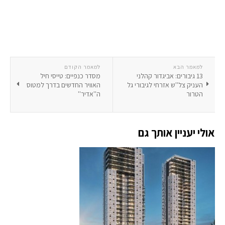
למאמר הבא
למאמר הקודם
13 גיבורים: אביגדור קהלני
מסדר כנפיים: טייסי חיל
העניק צל''ש אזרחי לגיבורי גל
האוויר החדשים בדרך למטוס
הטרור
ה''אדיר''
אולי יעניין אותך גם