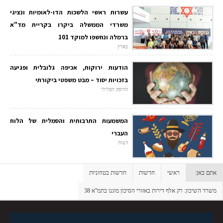
עשרות ראשי הלשכות הדו-לאומיות ונציגי
משרדי הממשלה ביקרו בקריית מד"א
ברמלה ונחשפו למוקד 101
בארץ
הודעות ירוקות, אכיפה גלובלית ופגיעה
בזכויות יסוד – מבט משפטי ביקורתי
הדופק הפלילי
המשמעות התרבותית והסמלית של הלוח
העברי
דעות
אתם כאן:
ראשי
חדשות
חדשות בטחוניות
משרד השיכון: רק אלף דירות באזורי הסיכון מוגנו בתמ''א 38