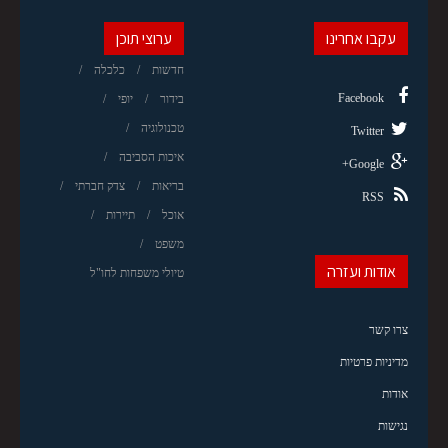
עקבו אחרינו
ערוצי תוכן
חדשות
כלכלה
Facebook
בידור
יופי
טכנולוגיה
Twitter
איכות הסביבה
Google+
בריאות
צדק חברתי
RSS
אוכל
תיירות
משפט
אודות ועזרה
טיולי משפחות לחו"ל
צרו קשר
מדיניות פרטיות
אודות
נגישות