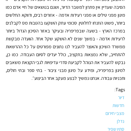
הסיבה שעדיין אין פתרון למשבר הדיור, ושגם בנושאים של חיי אדם כמו
מיגון מפני טילים או מפני רעידות אדמה - אזורים רבים, ודווקא החלשים
ביותר, פשוט הוזנחו לחלוטין. סכומי עתק הושקעו בהטבות מס לקבלנים
במרכז הארץ - בשעה שבפריפריה ובעיקר באזור הסיכון הגדול ביותר
לרעידות אדמה - במשך שנים לא הושקע שקל אחד. הוועדה מבקשת
ממשרד השיכון והאוצר להעביר לנו נתונים מפורטים על כל ההרשאות
להתחייב, שלא נמצאות בתקציב, כולל יעדים לסיום העבודה. כמו כן,
נבקש להעביר את הנוהל לקביעת סדרי עדיפויות לגבי הקצאת משאבים
למיגון בפריפריה, ומידע על מיגון מבני ציבור - בתי ספר ובתי חולים,
ותכניות עבודה. אנחנו נמשיך לבצע מעקב אחר הביצוע״.
Tags:
דיור
חדשות
מצבי חירום
נדלן
סתיו שפיר