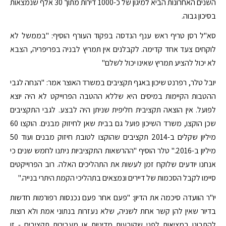
השנים האחרונות הביא למיגון של כ-1000 דירות מתוך 30 אלף שנמצאות
בסיכון גבוה.
סא"ל רסן טריף ראש ענף הנדסה בפקוד העורף הוסיף: "בממשל לא
לוקחים צעד אחד קדימה. לקבלנים אין תמריץ לבניה בפריפריה, הצבא
לא יכול להציע תמריץ שאינו יכול לשלם"
יובל טלר, רפרנט שיכון באגף תקציבים במשרד האוצר אמר: "הנחה לגבי
ההטבות הקיימות במיסים היא שללא ההטבה הפרוייקט לא היה יוצא
לפועל. אין הוצאה תקציבית חליפית שניתן היה לבצע. לגבי התקציבים
שכן הוקצו, משרד השיכון פועל גם בבית שאן לחיזוק מבנים. הוקצו 60
מיליון שקלים ב-2014 תקציבים שהוקצו לטובת חיזוק מבנים ועוד 50
מיליון ב-2016." טלר הוסיף "ההרשאות התקציביות ניתנו לחמש שנים כי
אנחנו יודעים שלוקח זמן לעשות את התהליכים האלה. רוב הפרוייקטים
סיימו לקבל הסכמות של דיירים ונמצאים בתהליכי הקמת היתרי בנייה."
יו"ר הוועדה סיכמה את הדיון: "פעם אחר פעם נכנסות רפורמות חדשות
בדיור שאין להן קשר אחת לשניה, שלא נעזרות בנתוני אמת ולא רוצות
להתבונן במציאות לפני שקובעות מדיניות או מעבירות תקציבים - זו