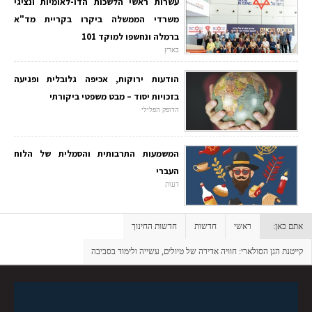
עשרות ראשי הלשכות הדו-לאומיות ונציגי
משרדי הממשלה ביקרו בקריית מד"א
ברמלה ונחשפו למוקד 101
בארץ
הודעות ירוקות, אכיפה גלובלית ופגיעה
בזכויות יסוד – מבט משפטי ביקורתי
הדופק הפלילי
המשמעות התרבותית והסמלית של הלוח
העברי
דעות
אתם כאן:
ראשי
חדשות
חדשות החינוך
קייטנת הגן הסולארי: חוויה אדירה של טיולים, עשייה ולימוד בסביבה