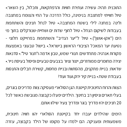
התוכנית תהיה עשירה ועתירת חוויות והרפתקאות, ותכלול, בין השאר:•
טיול חווייתי למחצבת בנימינה, כולל הדרכה על החי והצומח במחצבה
ולינה במחנה לילי בשטח המחצבה.• טיול לנחל תנינים והשתתפות
בעבודות לשיקום הנחל.• טיול לחוף שדות ים ושחיית-שנורקלים בתוך מי
הים ("אקו-אושן").• טיול ל"יער הנדיב" והשתתפות בפרוייקט חלוצי -
נטיעת יער המאכל הציבורי הראשון בישראל.• בישול טבעוני באמצעות
מקורות אנרגיה מתחדשים: תנורי שמש, טבון אדמה ו"תנור טיל".• סדנאות
יצירה מחומרים ממוחזרים, ייצור וציור בצבעים טבעיים ופיסול בעיסת נייר.•
שדאות: בניית מתקנים, מהסתוות ובניית מחסות, קשירת חבלים והתנסות
בעבודת שטח.• בניית קיר ירוק.ועוד ועוד!
הצוות והרוח החינוכית:קייטנת הגן הסולארי מעסיקה צוות מדריכים בוגרים,
בעלי תארים וניסיון רב בחינוך. הילדים יפעלו כקבוצה מגובשת כאשר לכל
20 חניכים יהיו מדריך בוגר ומדריך צעיר שילוו אותם.
הימים שהילדים יעברו יחד בקייטנת הסולארי יהוו חוויה חינוכית,
משמעותית ומעניקה. הם ילמדו על מקומו של הילד בקבוצה, עזרה