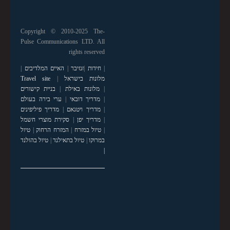
Copyright © 2010-2025 The-
Pulse Communications LTD. All
rights reserved
|
חידות
|
זנזיבר
|
האיים המלדיבים
|
מלונות בישראל
|
Travel site
|
מלונות באילת
|
בניית קישורים
|
מדריך דובאי
|
ערי בירה בעולם
|
מדריך ויטנאם
|
מדריך פיליפינים
|
מדריך יפן
|
סקירת מוצרי חשמל
|
טיול במזרח
|
המזרח הרחוק
|
טיול
במרוקו
|
טיול בתאילנד
|
טיול בהולנד
|