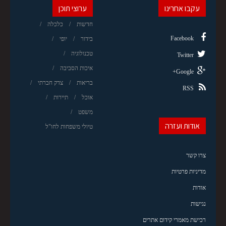
עקבו אחרינו
ערוצי תוכן
חדשות
כלכלה
Facebook
בידור
יופי
טכנולוגיה
Twitter
איכות הסביבה
Google+
בריאות
צדק חברתי
RSS
אוכל
תיירות
משפט
אודות ועזרה
טיולי משפחות לחו"ל
צרו קשר
מדיניות פרטיות
אודות
נגישות
רכישת מאמרי קידום אתרים