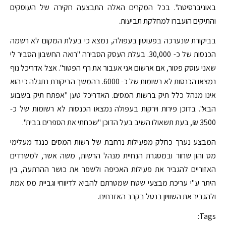
באוניברסיטה". בכל המקרים האלה התבצעה חקירה של העוסקים
והתיקים הועברו למחלקת תביעות.
בביקורת שנערכה בפעוטון בעפולה, נמצא כי בעלת המקום לא רשמה
הכנסות של כ- 30,000. בעלת העסק הסבירה "רואה החשבון הסביר לי
שאני עוסק פטור, אם ארשום אני אעבור את רף הפטור". אצל אדריכל נוף
נמצאו הכנסות לא רשומות של כ- 6000. בהמשך הביקורת נתגלה כי הוא
אינו מנהל כלל תיק ברשות המסים. האדריכל טען "אפתח תיק בשבוע
הבא". בדוכן פירות וירקות בעפולה נמצאו הכנסות לא רשומות של כ-
3500 ₪, בעת תשאולו השיב בעל הדוכן "שכחתי את הספרים בבית".
המבצע נערך כחלק מפעילות נרחבת של רשות המסים כנגד מעלימי
מס והון שחור ובמסגרת הנחיית מנהל הרשות, משה אשר, למשרדים
האזוריים להגביר את פעילות האכיפה ולשפר את כושר ההרתעה, בין
היתר ע"י עריכת מבצעי שטח שמטרתם להביא לדיווחי וגביית מס אמת
ולהגביר את השוויון בנטל בקרב האזרחים.
Tags: