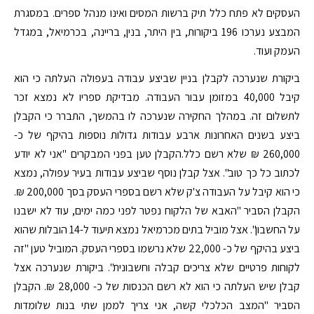
העסקים לא פתח כלל תיק ברשות המסים ואינו מנהל ספרים. במסגרת
המבצע נערכו 196 ביקורות, בין היתר, בנין, בריינה, בכרמיאל, במגדל
העמק ועוד.
ביקורת שנערכה לקבלן בניין שביצע עבודה בעפולה העלתה כי הוא
קיבל 40,000 במזומן עבור העבודה. מבדיקת ספריו לא נמצא זכר
לתשלום זה. במהלך החקירה שנערכה לו בהמשך, התברר כי הקבלן
ביצע בשנים האחרונות ארבע עבודות גדולות נוספות בהיקף של כ-
260,000 ₪ שלא רשם כלל.הקבלן טען בפני המבקרים "אני לא יודע
לכתוב כל כך טוב". אצל קבלן נוסף שביצע עבודות בעיר עפולה, נמצא
כי הוא קיבל על העבודה צ'ק שלא רשם בספרי העסק בסך 200,000 ₪.
הקבלן הסביר "האבא של הלקוח נפטר לפני כמה ימים, עוד לא ישבנו
על החשבון". אצל מוביל בתים מכרמיאל נמצא תיעוד ל-14 הובלות שהוא
ביצע בהיקף של כ- 22,000 שלא נרשמו בספרי העסק. המוביל טען "זה
לקוחות פרטיים שלא צריכים קבלה וחשבונית". ביקורת שנערכה אצל
קבלן שיש העלתה כי הוא לא רשם הכנסות של כ- 28,000 ₪. הקבלן
הסביר "המצב הכלכלי קשה, אני צריך לממן שתי בנות שלומדות