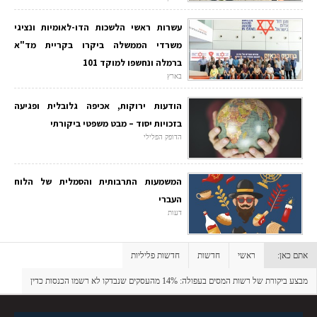
עשרות ראשי הלשכות הדו-לאומיות ונציגי
משרדי הממשלה ביקרו בקריית מד"א
ברמלה ונחשפו למוקד 101
בארץ
הודעות ירוקות, אכיפה גלובלית ופגיעה
בזכויות יסוד – מבט משפטי ביקורתי
הדופק הפלילי
המשמעות התרבותית והסמלית של הלוח
העברי
דעות
אתם כאן:
ראשי
חדשות
חדשות פליליות
מבצע ביקורת של רשות המסים בעפולה: 14% מהעסקים שנבדקו לא רשמו הכנסות כדין