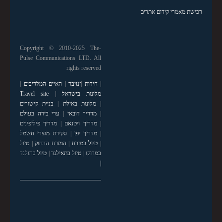
רכישת מאמרי קידום אתרים
Copyright © 2010-2025 The-
Pulse Communications LTD. All
rights reserved
|
חידות
|
זנזיבר
|
האיים המלדיבים
|
מלונות בישראל
|
Travel site
|
מלונות באילת
|
בניית קישורים
|
מדריך דובאי
|
ערי בירה בעולם
|
מדריך ויטנאם
|
מדריך פיליפינים
|
מדריך יפן
|
סקירת מוצרי חשמל
|
טיול במזרח
|
המזרח הרחוק
|
טיול
במרוקו
|
טיול בתאילנד
|
טיול בהולנד
|