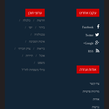
עקבו אחרינו
ערוצי תוכן
חדשות
כלכלה
Facebook
בידור
יופי
טכנולוגיה
Twitter
איכות הסביבה
Google+
בריאות
צדק חברתי
RSS
אוכל
תיירות
משפט
אודות ועזרה
טיולי משפחות לחו"ל
צרו קשר
מדיניות פרטיות
אודות
נגישות