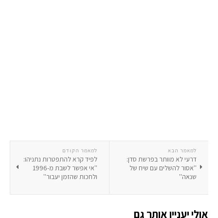
למאמר הבא
למאמר הקודם
דרעי לא מוותר בפרשת סדן:
לפיד קרא להתפטרות נתניהו:
''אסור להשלים עם שיח של
''אי אפשר לשבת מ-1996
שנאה''
ולחכות שהזמן יעבור''
אולי יעניין אותך גם