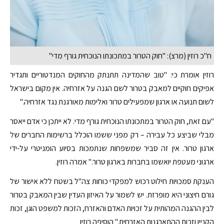
ח"כ רוזין (מרצ): "חוק הטרור במתכונתו הנוכחית גורף מדי"
רוזין אומרת כי: "טוב שהמדינה תתנתק מהחוקים המנדטוריים ותגדיר
אפיקים חוקיים למאבק בטרור לשם הגנה על אזרחיה. אין מקום בישראל
לשום תנועה או ארגון שמפעילים טרור ואלימות מאורגנת נגד אזרחיה."
"עם זאת, חוק הטרור במתכונתו הנוכחית גורף מדי. לא ייתכן כי אדם ייאסר
מבלי שביצע כל עבירה – רק מפני ששמו הוכלל ברשימות החברים של
ארגון טרור. אין זה סביר שמשפחות שנתמכות בסיוע הומניטרי על-ידי
ארגוני מעטפת יואשמו בחברות בארגון טרור." אמרה רוזין.
הענקת סמכויות חילוט רכוש למפקדי כוחות צה"ל בשטח ללא אישור של
גורם חיצוני היא מופרזת. יש לשמור על האיזון העדין שבין המאבק בטרור
לבין ההגנה המהותית על זכויות האדם והאזרח, הזכות למשפט הוגן, זכות
הקניין וזכות ההתארגנות האזרחית." הוסיפה רוזין