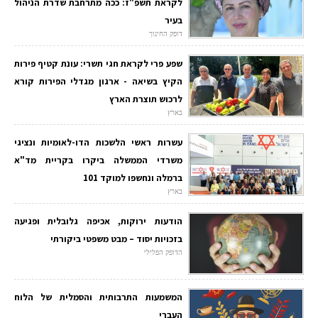
לקראת תשפ"ז: ככה מתרחבת שדרת הניהול
בעיר
דופק החינוך
שפע פרי לקראת חגי תשרי: עונת קטיף פירות
הקיץ בשיאה - ארגון מגדלי הפירות קורא
לרכוש תוצרת הארץ
בארץ
עשרות ראשי הלשכות הדו-לאומיות ונציגי
משרדי הממשלה ביקרו בקריית מד"א
ברמלה ונחשפו למוקד 101
בארץ
הודעות ירוקות, אכיפה גלובלית ופגיעה
בזכויות יסוד – מבט משפטי ביקורתי
הדופק הפלילי
המשמעות התרבותית והסמלית של הלוח
העברי