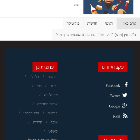
דעות
אתם כאן:
ראשי
חדשות
פוליטיקה
ח''כ רוזין (מרצ): ''חוק הטרור במתכונתו הנוכחית גורף מדי''
עקבו אחרינו
ערוצי תוכן
חדשות
כלכלה
Facebook
בידור
יופי
טכנולוגיה
Twitter
איכות הסביבה
Google+
בריאות
צדק חברתי
RSS
אוכל
תיירות
משפט
אודות ועזרה