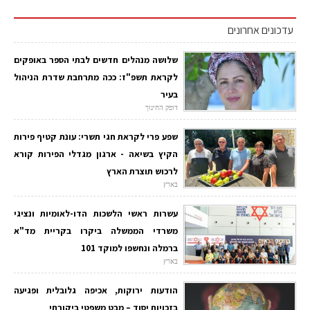
עדכונים אחרונים
שלושה מנהלים חדשים לבתי הספר באופקים
לקראת תשפ"ז: ככה מתרחבת שדרת הניהול
בעיר
דופק החינוך
שפע פרי לקראת חגי תשרי: עונת קטיף פירות
הקיץ בשיאה - ארגון מגדלי הפירות קורא
לרכוש תוצרת הארץ
בארץ
עשרות ראשי הלשכות הדו-לאומיות ונציגי
משרדי הממשלה ביקרו בקריית מד"א
ברמלה ונחשפו למוקד 101
בארץ
הודעות ירוקות, אכיפה גלובלית ופגיעה
בזכויות יסוד – מבט משפטי ביקורתי