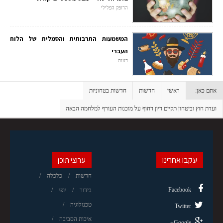
הדופק הפלילי
המשמעות התרבותית והסמלית של הלוח
העברי
דעות
אתם כאן:
ראשי
חדשות
חדשות בטחוניות
ועדת חוץ וביטחון תקיים דיון דחוף על מוכנות העורף למלחמה הבאה
עקבו אחרינו
ערוצי תוכן
חדשות
כלכלה
Facebook
בידור
יופי
טכנולוגיה
Twitter
איכות הסביבה
Google+