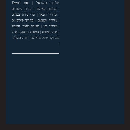
מלונות בישראל
|
Travel site
|
מלונות באילת
|
בניית קישורים
|
מדריך דובאי
|
ערי בירה בעולם
|
מדריך ויטנאם
|
מדריך פיליפינים
|
מדריך יפן
|
סקירת מוצרי חשמל
|
טיול במזרח
|
המזרח הרחוק
|
טיול
במרוקו
|
טיול בתאילנד
|
טיול בהולנד
|