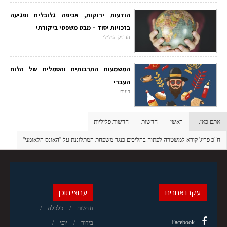
הודעות ירוקות, אכיפה גלובלית ופגיעה
בזכויות יסוד – מבט משפטי ביקורתי
הדופק הפלילי
המשמעות התרבותית והסמלית של הלוח
העברי
דעות
אתם כאן:
ראשי
חדשות
חדשות פליליות
ח"כ פריג' קורא למשטרה לפתוח בהליכים כנגד משפחת המתלוננת על ''האונס הלאומני''
עקבו אחרינו
ערוצי תוכן
חדשות
כלכלה
Facebook
בידור
יופי