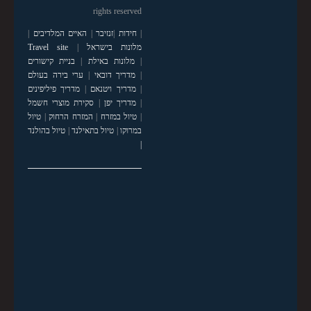
rights reserved
|
חידות
|
זנזיבר
|
האיים המלדיבים
|
מלונות בישראל
|
Travel site
|
מלונות באילת
|
בניית קישורים
|
מדריך דובאי
|
ערי בירה בעולם
|
מדריך ויטנאם
|
מדריך פיליפינים
|
מדריך יפן
|
סקירת מוצרי חשמל
|
טיול במזרח
|
המזרח הרחוק
|
טיול
במרוקו
|
טיול בתאילנד
|
טיול בהולנד
|