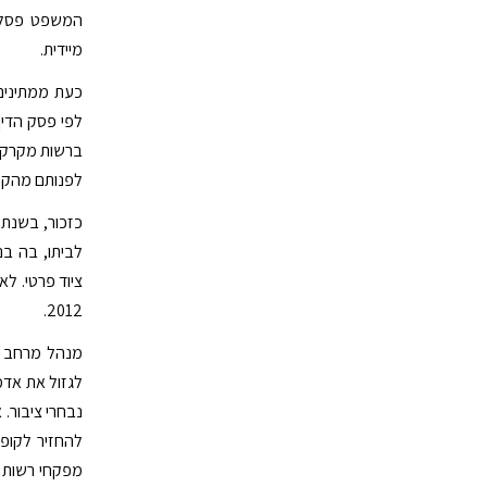
המשפט פסל א
מיידית.
כעת ממתינים
לפי פסק הדין
ברשות מקרקעי
לפנותם מהקרקע
לביתו, בה בנ
ציוד פרטי. ל
2012.
מנהל מרחב שמ
לגזול את אדמ
נבחרי ציבור. 
להחזיר לקופה 
מפקחי רשות 