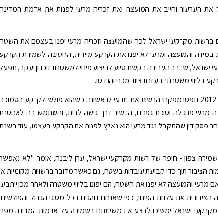
ת הערעור וחייב את המועצה ואת זכריה מרעי לפנות את אדמת המדינה
 ברשות מקרקעי ישראל לכך שהמועצה וזכריה מרעי יפנו בעצמם את השטח
. במידה והמועצה ומרעי לא יפנו את הקרקע מיידית, החטיבה לשמירת הקרקע
 ישראל, שכבר העבירה בקשת סיוע לביצוע פינוי למשטרת זיכרון יעקב, תפעל
 בליווי משטרתי ובעזרת ציוד מכני והנדסי.
כזכור, בשנת 2012 תפסו מפקחי הרשות את מרעי לראשונה כשהוא פולש לקרקע הסמוכה
ה מרעי פרגולה וסוכת גפנים, הכשיר דרך גישה לבית, והשתמש בה לאחסנת
אחר פסק דין שהתקבל נגד מרעי הוא נאלץ לפנות את הקרקע בעצמו, עוד בשנת
ירה צפון - חיפה של רשות מקרקעי ישראל, ערן ליבנה, אומר: "לא נאפשר
ות הציבור תוך כדי קביעת עובדות בשטח, גם כאשר מדובר ברשויות מקומיות או
אם מרעי והמועצה לא יפנו את השטח, הם יפונו בליווי משטרה ולאחר מכן ייתבעו
הציבורית את עלויות הפינוי, כפי שאנחנו נוהגים בכל מסיגי הגבול והפולשים.
מקרקעי ישראל ימשיכו לבצע את משימתם בשמירה על אדמות המדינה מפני