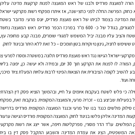
ורה למועצת פורדיס ולבנו של ראש המועצה לפנות קרקעות מדינה עליהן
כחוק. הפרשה החלה לפני כחצי שנה, אז איתרו מפקחי רשות מקרקעי ישראל
ת המדינה בצמוד לביתו של ראש מועצת פורדיס, יונס מרעי. מדובר בשטח
שיעודו בנייה למגורים, בגודל של כ- 600 מ"ר במרכז הכפר פורדיס. ראש המועצה נחשד
ח והציב עליו מבנה יביל המשמש למגורי שומרים, מבנה קבע מחופה עץ,
ימש לחניה, גינון נוי וקירות בטון תומכים – כל זאת ללא היתר ובניגוד לחוק.
קרקעי ישראל הגישו נגד ראש מועצת פורדיס תלונה במשטרה ומסרו למרעי צו
סילוק פולשים, המורה לו לפנות את הקרקע תוך 30 יום, ובמידה ולא יעשה כן, יפונה בליווי
ע להשיב לקופה הציבורית את הוצאות הפינוי לרבות עלויות הפעלת ציוד מיכני,
ה ועוד.
לה כי פלש לשטח בעקבות איומים על חייו, ובהמשך הוציא פסק דין הצהרתי
בפעילות שביצע בנו – זכריה מרעי, והמועצה המקומית. בעקבות זאת, מפקחי
צו סילוק פולשים כנגד בנו של מרעי וכנגד המועצה המקומית פורדיס בדרישה
עות המדינה אליהן פלשו בניגוד לחוק. המועצה המקומית פורדיס הגישה ערעור
ק הפולשים. עו"ד הדר מסורי, מפרקליטות חיפה, אשר ייצג את רשות מקרקעי
אה המשפטית, הציג את עמדת המדינה והשבוע התקבל פסק דין בו בית