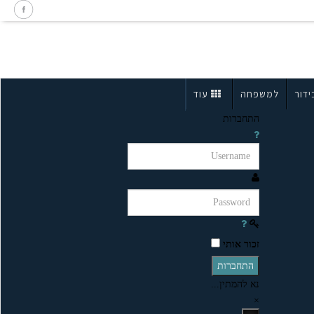
ידור
למשפחה
עוד
התחברות
זכור אותי
התחברות
נא להמתין...
×