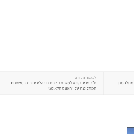
למאמר הקודם
ה מתלהמת
ח"כ פריג' קורא למשטרה לפתוח בהליכים כנגד משפחת
המתלוננת על ''האונס הלאומני''