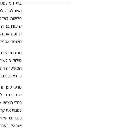
בית המשפט ה
השתלטו שלא 
פלישה לאדמו
שתפס את השט
משטח אספלט שש
מפקחי רשות מ
המשטרה וייתב
כוח אדם אבטח
מרעי טען תחי
שמדובר בכלל 
רמ"י הוציאו 
לפנות את קרק
כנגד צו סילו
ישראל בערכ