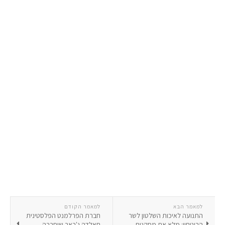
למאמר הבא
למאמר הקודם
התנועה לאיכות השלטון לשר
חברת הפרלמנט הפלסטינית
הביטחון: מלא את מסקנות
חאלדה ג'ראר שוחררה