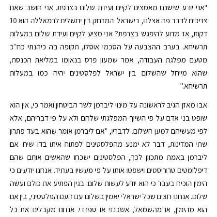
"אני יודע שישנם מאמצים לקיים ועידת שלום בצרפת. אני חושב שאנו
צריכים לדבר פה אצלנו, בישראל. המרחק בין ירושלים לרמאללה הוא 10
דקות, אז מדוע להיפגש בצרפת? אני מציע לקיים ועידת שלום במעלות
תרשיחא. בערב ההצבעה על הסכמי אוסלו, תקופה בה כיהנתי כח״כ
מטעם מפלגת העבודה, אמר שמעון פרס בנאומו במליאת הכנסת,
שהוא מייחל שהשלום בין ישראל לפלסטינים יהיה כמו במעלות
תרשיחא."
אבו מאזן הגיב לראשונה על מינוי ליברמן לשר הביטחון ואמר כי, אין הוא
שופט בני אדם על פי השיוך המפלגתי שלהם ולא על פי דבריהם, אלא
לפי מעשיהם למען השלום. לדבריו, "אם ליברמן אומר שהוא בעד פתרון
שתי המדינות, דבר לא ימנע מהפלסטינים לפתוח איתו בדו שיח. אם
ליברמן באמת מתכוון לכך, הפלסטינים ישכחו שהאשים אותם שהם
דיפלומטים טרוריסטים וישפטו אותו על פי מעשיו בעתיד. אנחנו יודעים כי
הימין הוכיח בעבר כי הוא יודע לעשות שלום. בגין הפתיע את כולם ועשה
שלום. אנחנו רוצים שכל ישראלי יאמין בשלום עם העם הפלסטיני, בין אם
הוא מהימין, או מהשמאל, אשכנזי או ספרדי. אנחנו מקבלים את כל