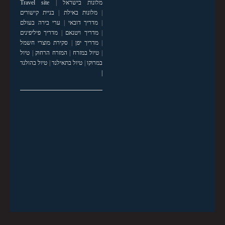
מלונות בישראל
|
Travel site
|
מלונות באילת
|
בניית קישורים
|
מדריך דובאי
|
ערי בירה בעולם
|
מדריך ויטנאם
|
מדריך פיליפינים
|
מדריך יפן
|
סקירת מוצרי חשמל
|
טיול במזרח
|
המזרח הרחוק
|
טיול
במרוקו
|
טיול בתאילנד
|
טיול בהולנד
|