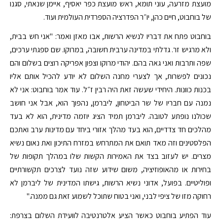
מועצת מזרעה, עוני תומא, ראש מועצת כפר יאסיף, איימן שנאתי, סגנו
של בוחבוט, חיים כהן, יו״ר הפדרציה הספרדית העולמית ועוד.
בוחבוט פתח את דבריו לנשיא הרשות, אבו מאזן ואמר: "אני חש בבית,
ולא מרגיש זר. גדלתי במדינה ערבית חשובה, במרוקו. שם ספגתי ערכים,
שפה ותרבות ואני גאה בהם. יהודי מרוקו וצפון אפריקה רוצים בשלום והם
נכונים לפשרות, אך לצערי מחנה השלום לא יודע להכיל אותם אליו
בכנות כוונות. היחידי שעשה זאת היה רבין ז״ל. עוד אמר בוחבוט: אני לא
נמנה עם חבריו של שר הביטחון, ליברמן, נהפוך הוא, אבל אני חושב
שכולנו נופתע לטובה. ליברמן תמיד הציג יוזמה מדינית, הוא לא בעד
מהלכים חד צדדיים, הוא בעד מהלך אזורי ביחד עם מדינות ערב ואתכם
הפלסטינים וזה מאד תואם את המתרחש במזרח התיכון ואת נאום נשיא
מצרים. יש לעזוב בצד את האמירות הקשות שלו במהלך תקופות של
בחירות או מהאופוזיציה, משום שידוע שזה נועד לצרכים תקשורתיים
ופוליטיים. בפועל, אדוני נשיא הרשות, גישתו המדינית של ליברמן לא
רחוקה מזו של ציפי לבני, ואני בטוח שתוכל לשמוע זאת גם ממנה."
עוד הפתיע בוחבוט כאשר הציע אלטרנטיבה לוועידת השלום בצרפת: