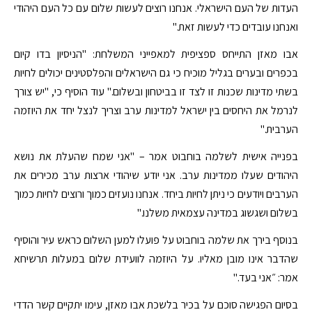
העדות של העם הישראלי. אנחנו רוצים לעשות שלום עם כל העם היהודי
ואנחנו עובדים כדי לעשות זאת."
אבו מאזן התייחס ספציפית למאפייני המשלחת: "הניסיון בדו קיום
בכפרים ובערים בגליל מוכיח כי גם הישראלים והפלסטינים יכולים לחיות
בשתי מדינות שכנות זו לצד זו בביטחון ובשלום." עוד הוסיף כי, "יש צורך
לנרמל את היחסים בין ישראל למדינות ערב וצריך לנצל יחד את היוזמה
הערבית."
בפנייה אישית לשלמה בוחבוט אמר – "אני שמח שהעלת את נושא
היהודים שעלו ממדינות ערב. אני יודע שיהודי ארצות ערב מכירים את
הערבים ויודעים כי ניתן לחיות ביחד. אנחנו נועזים כמוך ורוצים לחיות כמוך
בשלום ושגשוג במדינה עצמאית משלנו."
בנוסף בירך את שלמה בוחבוט על פועלו למען השלום כראש עיר והוסיף
שהדבר אינו מובן מאליו. על היוזמה לוועידת שלום במעלות תרשיחא
אמר: ״אני בעד."
בסיום הפגישה סוכם על בכיר בלשכת אבו מאזן, עימו יתקיים קשר הדדי