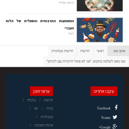
הדופק הפלילי
המשמעות התרבותית והסמלית של הלוח
העברי
דעות
אתם כאן:
ראשי
חדשות
חדשות בטחוניות
אבו מאזן לשלמה בוחבוט: ''אני לא פוסל הידברות עם ליברמן''
עקבו אחרינו
ערוצי תוכן
חדשות
כלכלה
Facebook
בידור
יופי
טכנולוגיה
Twitter
איכות הסביבה
Google+