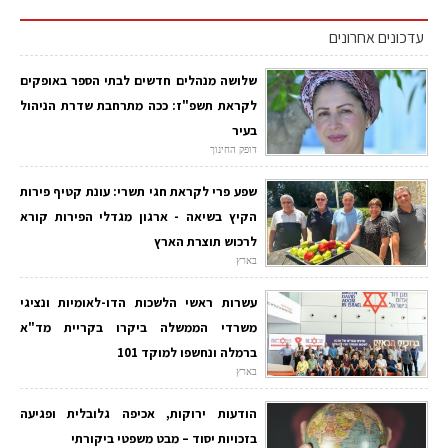
עדכונים אחרונים
שלושה מנהלים חדשים לבתי הספר באופקים
לקראת תשפ"ז: ככה מתרחבת שדרת הניהול
בעיר
דופק החינוך
שפע פרי לקראת חגי תשרי: עונת קטיף פירות
הקיץ בשיאה - ארגון מגדלי הפירות קורא
לרכוש תוצרת הארץ
בארץ
עשרות ראשי הלשכות הדו-לאומיות ונציגי
משרדי הממשלה ביקרו בקריית מד"א
ברמלה ונחשפו למוקד 101
בארץ
הודעות ירוקות, אכיפה גלובלית ופגיעה
בזכויות יסוד – מבט משפטי ביקורתי