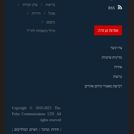
בריאות
צדק חברתי
RSS
אוכל
תיירות
משפט
אודות ועזרה
טיולי משפחות לחו"ל
צרו קשר
מדיניות פרטיות
אודות
נגישות
רכישת מאמרי קידום אתרים
Copyright © 2010-2025 The-
Pulse Communications LTD. All
rights reserved
|
חידות
|
זנזיבר
|
האיים המלדיבים
|