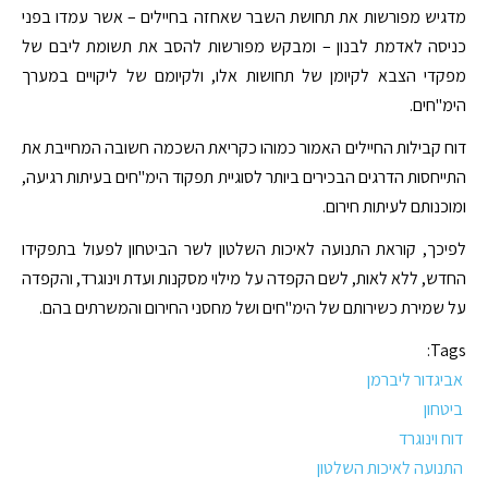
מדגיש מפורשות את תחושת השבר שאחזה בחיילים – אשר עמדו בפני
כניסה לאדמת לבנון – ומבקש מפורשות להסב את תשומת ליבם של
מפקדי הצבא לקיומן של תחושות אלו, ולקיומם של ליקויים במערך
הימ"חים.
דוח קבילות החיילים האמור כמוהו כקריאת השכמה חשובה המחייבת את
התייחסות הדרגים הבכירים ביותר לסוגיית תפקוד הימ"חים בעיתות רגיעה,
ומוכנותם לעיתות חירום.
לפיכך, קוראת התנועה לאיכות השלטון לשר הביטחון לפעול בתפקידו
החדש, ללא לאות, לשם הקפדה על מילוי מסקנות ועדת וינוגרד, והקפדה
על שמירת כשירותם של הימ"חים ושל מחסני החירום והמשרתים בהם.
Tags:
אביגדור ליברמן
ביטחון
דוח וינוגרד
התנועה לאיכות השלטון