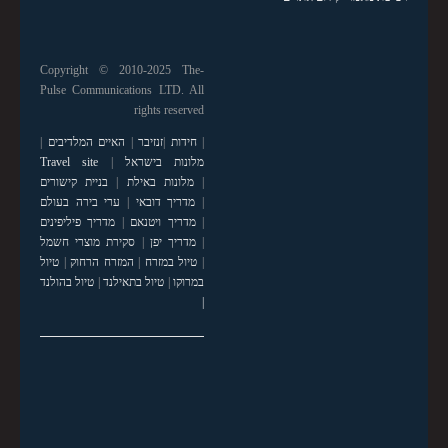
Copyright © 2010-2025 The-
Pulse Communications LTD. All
rights reserved
|
חידות
|
זנזיבר
|
האיים המלדיבים
|
מלונות בישראל
|
Travel site
|
מלונות באילת
|
בניית קישורים
|
מדריך דובאי
|
ערי בירה בעולם
|
מדריך ויטנאם
|
מדריך פיליפינים
|
מדריך יפן
|
סקירת מוצרי חשמל
|
טיול במזרח
|
המזרח הרחוק
|
טיול
במרוקו
|
טיול בתאילנד
|
טיול בהולנד
|