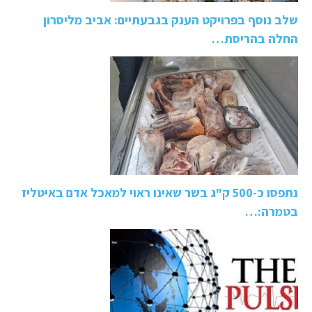
שלב נוסף בפרויקט הענק בגבעתיים: אביב מליסרון
החלה בהריסת…
נתפסו כ-500 ק"ג בשר שאינו ראוי למאכל אדם באיטליז
בטמרה:…