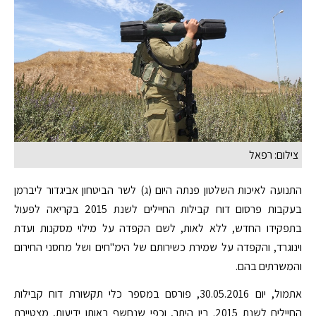
צילום: רפאל
התנועה לאיכות השלטון פנתה היום (ג) לשר הביטחון אביגדור ליברמן
בעקבות פרסום דוח קבילות החיילים לשנת 2015 בקריאה לפעול
בתפקידו החדש, ללא לאות, לשם הקפדה על מילוי מסקנות ועדת
וינוגרד, והקפדה על שמירת כשירותם של הימ"חים ושל מחסני החירום
והמשרתים בהם.
אתמול, יום 30.05.2016, פורסם במספר כלי תקשורת דוח קבילות
החיילים לשנת 2015. בין היתר, וכפי שנחשף באותן ידיעות, מצטיירת