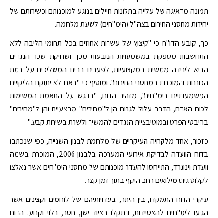
תמונה מדאיגה של עלייה בתלונות חיילים בנוגע למוכנותם וכשירותם של
יחידות מחסני החירום בצה"ל (הימ"חים) לשעת מלחמה.
כך, קובע הדו"ח כי "קיצוץ של עשרות אחוזים בכל תחומי הליבה ללא
התחשבות מספקת במשמעויות הנובעות מכך ושחיקת שכר הנגדים
הביא לירידה ממשית במקצועיות, לפערים רבים המשליכים על רמת
הכוננות והמוכנות במחסני החירום". ומוסיף כי "באם לא יתוקנו הליקויים
המשמעותיים בימ"חים", מזהיר הדוח, "בדגש על התאמת המשימות
לכוח האדם, הדבר עלול לגרום הן ל"מחירים" מבצעיים והן ל"מחירים"
בהיבטי הפרט ובמוטיבציית הנגדים להמשיך ולשרת בשירות קבע."
כזכור, אחד מלקחיה העיקריים של מלחמת לבנון השנייה, כפי שנכתבו
בדוח הוועדה לבדיקת אירועי המערכה בלבנון 2006, המוכרת בשמה
וועדת וינוגרד, התייחסו להעדר מוכנותם של מחסני הימ"חים אשר נאלצו
לקלוט גיוס מילואים רחב היקף בתוך זמן קצר.
עיקרי הדוח התמקדו, בין היתר, בעדויותיהם של לוחמים וקצינים אשר
הגיעו לימ"חים להצטיידות, ונתקלו בציוד ישן, חסר, בלוי וקרוע. הדוח