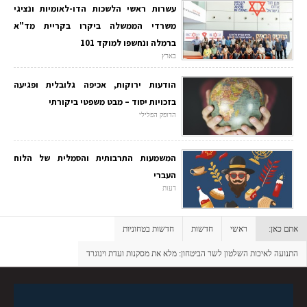
עשרות ראשי הלשכות הדו-לאומיות ונציגי
משרדי הממשלה ביקרו בקריית מד"א
ברמלה ונחשפו למוקד 101
בארץ
הודעות ירוקות, אכיפה גלובלית ופגיעה
בזכויות יסוד – מבט משפטי ביקורתי
הדופק הפלילי
המשמעות התרבותית והסמלית של הלוח
העברי
דעות
אתם כאן:
ראשי
חדשות
חדשות בטחוניות
התנועה לאיכות השלטון לשר הביטחון: מלא את מסקנות ועדת וינוגרד