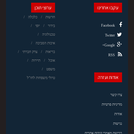
עקבו אחרינו
ערוצי תוכן
חדשות
כלכלה
Facebook
בידור
יופי
טכנולוגיה
Twitter
איכות הסביבה
Google+
בריאות
צדק חברתי
RSS
אוכל
תיירות
משפט
אודות ועזרה
טיולי משפחות לחו"ל
צרו קשר
מדיניות פרטיות
אודות
נגישות
רכישת מאמרי קידום אתרים