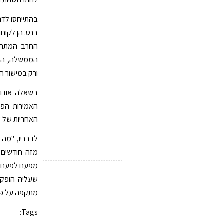
בהתייחסו לדר
בנט. הן לקוח
החרב המתהפ
הממשלה, האחר
ורק במישור הפ
בשאלה אודות 
האמירות הפול
האחריות של ש
לדבריו, "מה
מזה חודשים 
מפעם לפעם בח
שעליה הופקד
מתקפה על פקו
Tags: