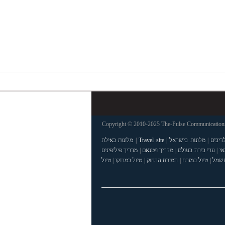
Copyright © 2010-2025 The-Pulse Communications 
דיבים
|
מלונות בישראל
|
Travel site
|
מלונות באילת
אי
|
ערי בירה בעולם
|
מדריך ויטנאם
|
מדריך פיליפינים
חשמל
|
טיול במזרח
|
המזרח הרחוק
|
טיול במרוקו
|
טיול