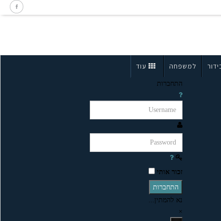
ידור
למשפחה
עוד
התחברות
זכור אותי
התחברות
נא להמתין...
×