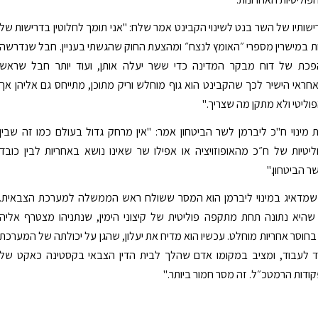
ישותיו של השר בנט לשינוי הקבינט אמר שלח: "אני תומך לחלוטין בדרישות של
ות במישרין מספרי ״האומץ לנצח״ ומהצעת החוק שהגשתי בעניין. חבל שנדרשה
כת של דוח מבקר המדינה כדי ששר יעלה אותן, ועוד יותר חבל שראש
אי הישיר לכך שהקבינט הוא גוף מוחלש וריק מתוכן, מתייחס גם אליהן אך
וליטי ולא מתקן מה שצריך."
מינוי ח"כ ליברמן לשר הביטחון אמר: "אין מרחק גדול בעולם כמו זה שבין
יטיות של ח״כ מהאופוזויציה או אפילו שר שאינו נושא באחריות לבין כובד
ר הביטחון."
 שמדאיג במינוי ליברמן הוא המסר ששולח ראש הממשלה למערכת הצבאית.
שהיא נתונה תחת מתקפה פוליטית של קיצוני הימין, שנתניהו מצטרף אליה
וסר אחריות מוחלט. עכשיו הוא מדיח את יעלון, שהגן על יכולתה של המערכת
 לעבוד, ומציב במקומו אדם שהלך לבית הדין הצבאי בקסטינה כאקט של
דות הרמטכ״ל. זה מסר חמור ביותר."