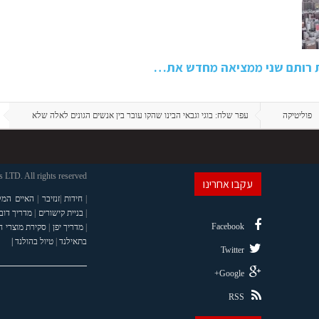
ת רותם שני ממציאה מחדש את…
פוליטיקה
עפר שלח: בוגי וגבאי הבינו שהקו עובר בין אנשים הגונים לאלה שלא
LTD. All rights reserved
עקבו אחרינו
|
חידות
|
זנזיבר
|
האיים המל
|
בניית קישורים
|
מדריך דוב
Facebook
|
מדריך יפן
|
סקירת מוצרי 
בתאילנד
|
טיול בהולנד |
Twitter
Google+
RSS