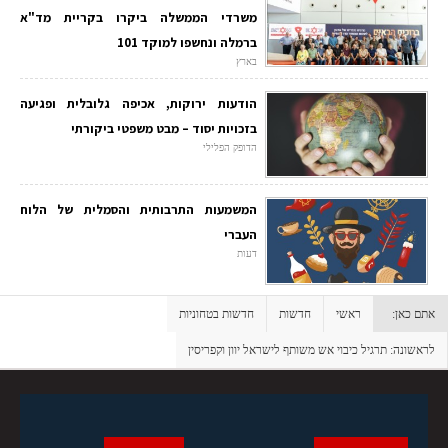
משרדי הממשלה ביקרו בקריית מד"א
ברמלה ונחשפו למוקד 101
בארץ
הודעות ירוקות, אכיפה גלובלית ופגיעה
בזכויות יסוד – מבט משפטי ביקורתי
הדופק הפלילי
המשמעות התרבותית והסמלית של הלוח
העברי
דעות
אתם כאן:
ראשי
חדשות
חדשות בטחוניות
לראשונה: תרגיל כיבוי אש משותף לישראל יוון וקפריסין