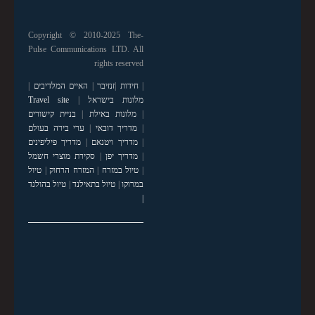
Copyright © 2010-2025 The-
Pulse Communications LTD. All
rights reserved
|
חידות
|
זנזיבר
|
האיים המלדיבים
|
מלונות בישראל
|
Travel site
|
מלונות באילת
|
בניית קישורים
|
מדריך דובאי
|
ערי בירה בעולם
|
מדריך ויטנאם
|
מדריך פיליפינים
|
מדריך יפן
|
סקירת מוצרי חשמל
|
טיול במזרח
|
המזרח הרחוק
|
טיול
במרוקו
|
טיול בתאילנד
|
טיול בהולנד
|