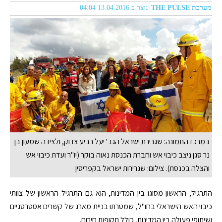
מערכת THE PULSE
נוצר ב 13.04.2016 04:04
במרכז התמונה: שגרירת ישראל הגב' יעל רביע צדוק, ולצידה שמעון בן
נר סגן ניצב כיבוי אש וחברת הכנסת נאוה בוקר (יו"ר ועדת כיבוי אש
והצלה בכנסת). צילום: שגרירות ישראל בקפריסין
התרגיל, הראשון מסוגו בין המדינות, הוא גם התרגיל הראשון של צוותי
כיבוי האש הישראלי בחו"ל, שמטרתו בניית מארג של קשרים אסטרטגיים
ושיתופי פעולה בין המדינות, כולל תקופות חירום.