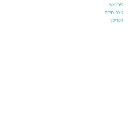
כיבוי אש
מצבי חירום
קפריסין