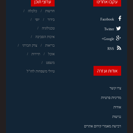
עקבו אחרינו
ערוצי תוכן
חדשות
כלכלה
Facebook
בידור
יופי
טכנולוגיה
Twitter
איכות הסביבה
Google+
בריאות
צדק חברתי
RSS
אוכל
תיירות
משפט
אודות ועזרה
טיולי משפחות לחו"ל
צרו קשר
מדיניות פרטיות
אודות
נגישות
רכישת מאמרי קידום אתרים