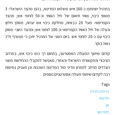
בתרגיל ישתתפו כ-160 איש משלוש המדינות, בהם: מהצד הישראלי- 3
מטוסי כיבוי, צוותי תיאום של חיל האוויר וכ-50 לוחמי אש; מהצד
הקפריסאי- מעל 20 כבאיות, מחלקת כיבוי אש יערות, מסוקי חילוץ
והצלה של חיל האוויר הקפריסאי וכ-100 לוחמי אש; ומהצד היווני- מסוק
כיבוי עם כ-20 לוחמי אש. ביום השני של התרגיל יתכן כי תצטרף ח"כ
נאוה בוקר.
קידום שיתוף הפעולה האסטרטגי, בתחום רך כמו כיבוי אש, במרחב
הציבורי והתקשורתי הישראלי והאזורי, מאפשר למקבלי ההחלטות משני
הצדדים מרחב לתמרון מדיני מול המדינות השכנות וכן מעניק גמישות
רבה לקידום שיתופי פעולה אסטרטגיים נוספים.
Tags:
בנימין נתניהו
חדשות
יוון
יחסי חוץ