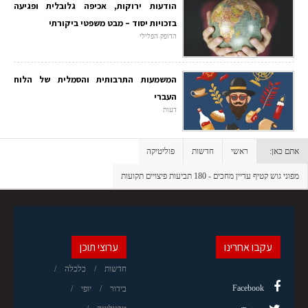
הודעות ירוקות, אכיפה גלובלית ופגיעה
בזכויות יסוד – מבט משפטי ביקורתי
הדופק הפלילי
המשמעות התרבותית והסמלית של הלוח
העברי
דעות
אתם כאן:
ראשי
חדשות
פוליטיקה
מפוני גוש קטיף עדיין מחכים - 180 תביעות פיצויים תקועות
עקבו אחרינו
ערוצי תוכן
חדשות
כלכלה
Facebook
בידור
יופי