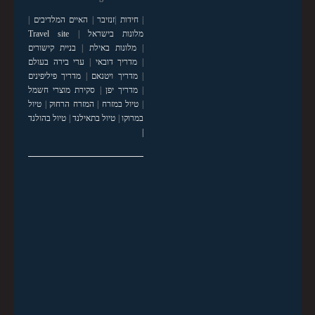
|
חידות
|
זנזיבר
|
האיים המלדיבים
|
מלונות בישראל
|
Travel site
|
מלונות באילת
|
בניית קישורים
|
מדריך דובאי
|
ערי בירה בעולם
|
מדריך ויטנאם
|
מדריך פיליפינים
|
מדריך יפן
|
סקירת מוצרי חשמל
|
טיול במזרח
|
המזרח הרחוק
|
טיול
במרוקו
|
טיול בתאילנד
|
טיול בהולנד
|