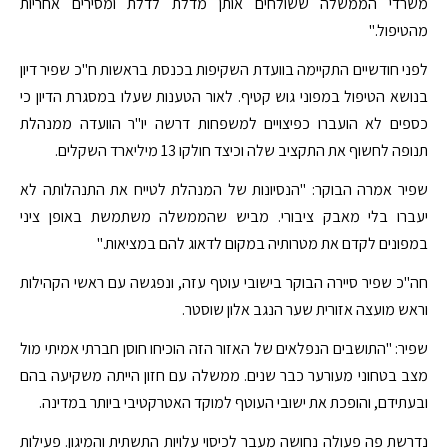
משרדי הממשלה ששולחים אותן מדלת לדלת ומסירים אחריות
מהטיפול."
לפני חודשיים התקיימה בוועדת השקיפות בכנסת בראשות ח"כ שפיר דיון
בנושא הטיפול במפוני גוש קטיף. לאור הטענות שעלו במסגרת הדיון כי
כספים לא הועברו כפיצויים למשפחות דרשה יו"ר הוועדה ממנהלת
תנופה לחשוף את התקציב שלה וכיצד חולקו 13 מיליארד השקלים.
שפיר אמרה הבוקר: "הנסיונות של המנהלת לטייח את התנהלותה לא
יעברו בלי מאבק ציבורי. מביש שהממשלה משתמשת באופן ציני
במפונים לקדם את מטרותיה במקום לדאוג להם במציאות."
חה"כ שפיר סיירה הבוקר בישובי עוטף עזה, ונפגשה עם ראשי הקהילות
וראש מועצה אזורית שער הנגב אלון שוסטר.
שפיר: "התושבים הנפלאים של האזור הזה הוכיחו חוסן חברתי אמיתי מול
מצב בטחוני מעורער כבר שנים. ממשלה עם חזון הייתה משקיעה בהם
ובעתידם, והופכת את ישובי העוטף למוקד האטרקטיבי ביותר במדינה.
נדרשת פה פעולה נחושה מעבר לכיסוי עלויות התשתית והמיגון. פעילות