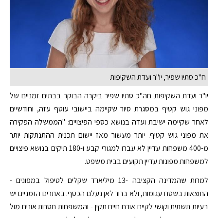
ח"כ סתיו שפיר, יו"ר ועדת השקיפות
יו"ר ועדת השקיפות חה"כ סתיו שפיר ביקרה הבוקר בבתים זמניים של
מפוני גוש קטיף במסגרת סיור שקיימה ביישובי עוטף עזה, וחודשיים
לאחר שקיימה ישיבת ועדה בנושא כספי הפיצויים: "הממשלה הפקירה
את מפוני גוש קטיף. יותר מעשור מאז יישום תכנית ההתנתקות יותר
מ-400 משפחות עדיין לא עברו למגורי קבע ו-180 תיקים בנושא פיצויים
למשפחות מפונות עדיין תקועים בבית משפט.
למרות שהמדינה הקציבה -13 מיליארד שקלים לטיפול במפונים -
התוצאות בשטח עגומות, ולא ברור לאן נעלם הכסף. באתרים הזמניים יש
בעיות תשתית וקושי לקיים אורח חיים תקין - והמשפחות חסרות אונים מול