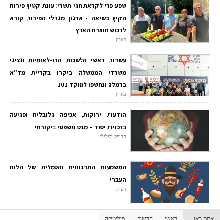
שפע פרי לקראת חגי תשרי: עונת קטיף פירות
הקיץ בשיאה - ארגון מגדלי הפירות קורא
לרכוש תוצרת הארץ
בארץ
עשרות ראשי הלשכות הדו-לאומיות ונציגי
משרדי הממשלה ביקרו בקריית מד"א
ברמלה ונחשפו למוקד 101
בארץ
הודעות ירוקות, אכיפה גלובלית ופגיעה
בזכויות יסוד – מבט משפטי ביקורתי
הדופק הפלילי
המשמעות התרבותית והסמלית של הלוח
העברי
דעות
אתם כאן:
ראשי
חדשות
פוליטיקה