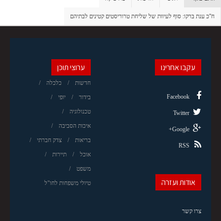
ח''כ ענת ברקו: סוף לעיוות של שליחת טרוריסטים קטינים לבתיהם
עקבו אחרינו
ערוצי תוכן
חדשות
כלכלה
Facebook
בידור
יופי
טכנולוגיה
Twitter
איכות הסביבה
Google+
בריאות
צדק חברתי
RSS
אוכל
תיירות
משפט
אודות ועזרה
טיולי משפחות לחו"ל
צרו קשר