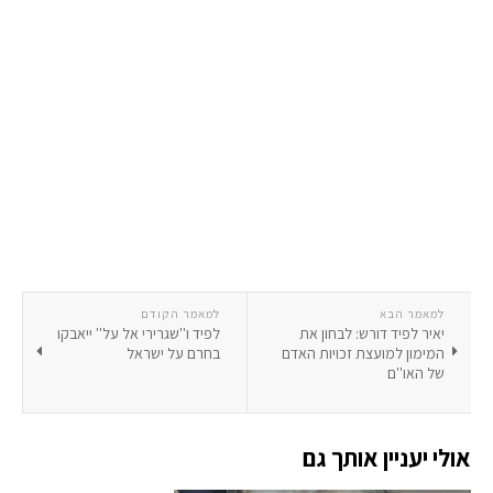
למאמר הבא
למאמר הקודם
יאיר לפיד דורש: לבחון את
לפיד ו''שגרירי אל על'' ייאבקו
המימון למועצת זכויות האדם
בחרם על ישראל
של האו''ם
אולי יעניין אותך גם