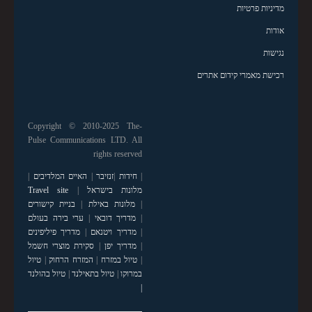
מדיניות פרטיות
אודות
נגישות
רכישת מאמרי קידום אתרים
Copyright © 2010-2025 The-
Pulse Communications LTD. All
rights reserved
|
חידות
|
זנזיבר
|
האיים המלדיבים
|
מלונות בישראל
|
Travel site
|
מלונות באילת
|
בניית קישורים
|
מדריך דובאי
|
ערי בירה בעולם
|
מדריך ויטנאם
|
מדריך פיליפינים
|
מדריך יפן
|
סקירת מוצרי חשמל
|
טיול במזרח
|
המזרח הרחוק
|
טיול
במרוקו
|
טיול בתאילנד
|
טיול בהולנד
|