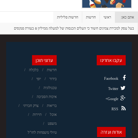
אתם כאן:
ראשי
חדשות
חדשות פליליות
בעל עסק למכירת צמיגים חשוד כי העלים הכנסות של למעלה ממיליון ₪ בעזרת פנקסים
"שחורים"
עקבו אחרינו
ערוצי תוכן
חדשות
כלכלה
Facebook
בידור
יופי
טכנולוגיה
Twitter
איכות הסביבה
Google+
בריאות
צדק חברתי
RSS
אוכל
תיירות
משפט
אודות ועזרה
טיולי משפחות לחו"ל