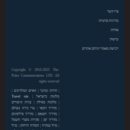
צרו קשר
מדיניות פרטיות
אודות
נגישות
רכישת מאמרי קידום אתרים
Copyright © 2010-2025 The-
Pulse Communications LTD. All
rights reserved
|
חידות
|
זנזיבר
|
האיים המלדיבים
|
מלונות בישראל
|
Travel site
|
מלונות באילת
|
בניית קישורים
|
מדריך דובאי
|
ערי בירה בעולם
|
מדריך ויטנאם
|
מדריך פיליפינים
|
מדריך יפן
|
סקירת מוצרי חשמל
|
טיול במזרח
|
המזרח הרחוק
|
טיול