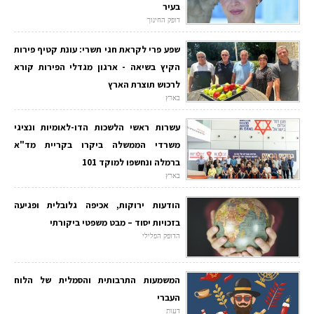
בעיר
דופק החינוך
שפע פרי לקראת חגי תשרי: עונת קטיף פירות
הקיץ בשיאה - ארגון מגדלי הפירות קורא
לרכוש תוצרת הארץ
בארץ
עשרות ראשי הלשכות הדו-לאומיות ונציגי
משרדי הממשלה ביקרו בקריית מד"א
ברמלה ונחשפו למוקד 101
בארץ
הודעות ירוקות, אכיפה גלובלית ופגיעה
בזכויות יסוד – מבט משפטי ביקורתי
הדופק הפלילי
המשמעות התרבותית והסמלית של הלוח
העברי
דעות