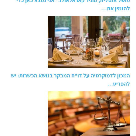
מושל אנטליה, מוניר קאראלאולו: "אני נמצא כאן כדי
להזמין את…
המכון לדמוקרטיה על דו"ח המבקר בנושא הכשרות: יש
להפריט…