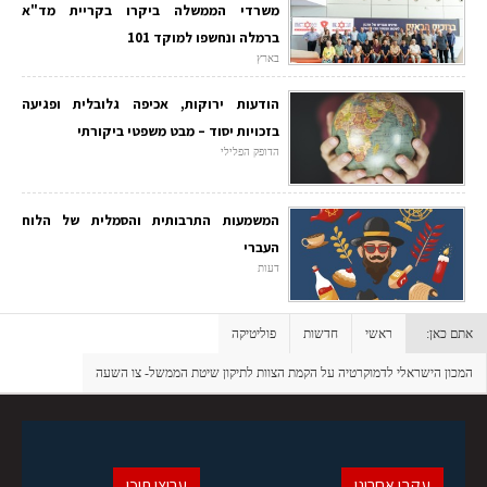
משרדי הממשלה ביקרו בקריית מד"א
ברמלה ונחשפו למוקד 101
בארץ
הודעות ירוקות, אכיפה גלובלית ופגיעה
בזכויות יסוד – מבט משפטי ביקורתי
הדופק הפלילי
המשמעות התרבותית והסמלית של הלוח
העברי
דעות
אתם כאן:
ראשי
חדשות
פוליטיקה
המכון הישראלי לדמוקרטיה על הקמת הצוות לתיקון שיטת הממשל- צו השעה
עקבו אחרינו
ערוצי תוכן