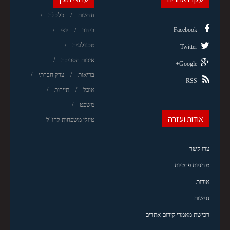
חדשות
כלכלה
Facebook
בידור
יופי
טכנולוגיה
Twitter
איכות הסביבה
Google+
בריאות
צדק חברתי
RSS
אוכל
תיירות
משפט
אודות ועזרה
טיולי משפחות לחו"ל
צרו קשר
מדיניות פרטיות
אודות
נגישות
רכישת מאמרי קידום אתרים