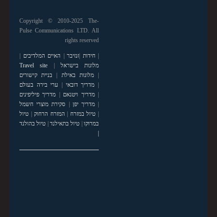
Copyright © 2010-2025 The-
Pulse Communications LTD. All
rights reserved
|
חידות
|
זנזיבר
|
האיים המלדיבים
|
מלונות בישראל
|
Travel site
|
מלונות באילת
|
בניית קישורים
|
מדריך דובאי
|
ערי בירה בעולם
|
מדריך ויטנאם
|
מדריך פיליפינים
|
מדריך יפן
|
סקירת מוצרי חשמל
|
טיול במזרח
|
המזרח הרחוק
|
טיול
במרוקו
|
טיול בתאילנד
|
טיול בהולנד
|