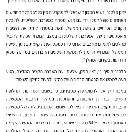
לגבי צוות מיוחד לבחינת תיקונים בשיטת הממשל בראשות השר יריב לוין.
יוחנן פלסנר, נשיא המכון הישראלי לדמוקרטיה ציין כי: "במהלך החודשים
האחרונים פועל המכון יחד עם אנשי מפתח במערכת הפוליטית, להובלת
תיקונים הכרחיים בשיטת הממשל, וזאת במטרה לחזק את היציבות
והאפקטיביות של המערכת השלטונית. במצב הנוכחי היכולת להוביל
מהלכים לאומיים מורכבים וארוכי טווח כמעט ואיננה קיימת. בנוסף, שיטת
הממשל הנוכחית תורמת להעמקת השסעים החברתיים במדינה ומכאן
הדחיפות בקידום המהלך".
פלסנר הוסיף כי, "אין ספק, שכעת, עם העברת תקציב המדינה, הגיע
העת לממש את הבטחת הבחירות של רה"מ ולפעול לתיקון השיטה".
במכון הישראלי לדמוקרטיה מסבירים, כי בשנים האחרונות- תחלופת
השרים, הבחירות התכופות, והסחטנות במהלך הרכבת הממשלה
והעברת תקציב המדינה הביאו לכך שנוצר ואקום ביכולתה של ממשלה
לגבש ולממש את מדיניותה. בסקר דעת קהל שנערך במכון בחודש יולי
האחרון, נמצא כי 64% מאזרחי ישראל, סבורים כי שיטת הממשל הקיימת
היא הגורם העיקרי לקשיים של הנהגת המדינה לקבל החלטות