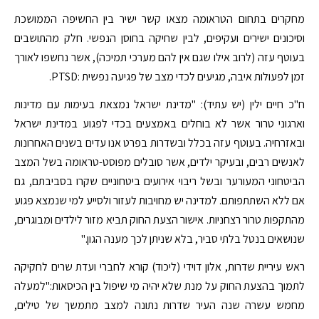
מחקרים בתחום הטראומה מצאו קשר ישיר בין החשיפה הממושכת
וסיכונים ישירים ועקיפים, לבין שחיקה בחוסן הנפשי. חלק מהתושבים
בעוטף עזה (לרוב אילו שגם אין להם מערכי תמיכה), אשר נחשפו לאורך
זמן לפעולות איבה, מגיעים לכדי מצב של פגיעה נפשית :PTSD.
ח"כ חיים ילין (יש עתיד): "מדינת ישראל נמצאת בעימות עם מדינות
וארגוני טרור אשר לא בוחלים באמצעים בכדי לפגוע במדינת ישראל
ובאזרחיה. בעוטף עזה בכלל ובשדרות בפרט אנו עדים בשנים האחרונות
לאנשים רבים, ובעיקר ילדים, אשר סובלים מפוסט-טראומה בשל המצב
הביטחוני המעורער ובשל ריבוי אירועים ביטחוניים שקרו בסביבתם, גם
אם ללא השתתפותם. למדינה יש מחויבות לעזור ולסייע למי שנמצא פגוע
מהתקפות טרור רצחניות. אישור הצעת החוק תביא מזור לילדים ומבוגרים,
שנושאים בנטל בלתי סביר, בלא שניתן לכך מענה הגון."
ראש עיריית שדרות, אלון דוידי (ליכוד) קורא לחברי ועדת שרים לחקיקה
לתמוך בהצעת החוק על מנת שלא יהיה מי שיפול בין הכיסאות:"למעלה
מחמש עשרה שנה העיר שדרות נתונה למצב מתמשך של טילים,