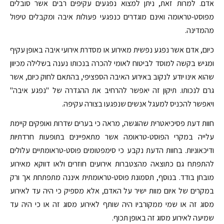
אדם. למרות זאת, ניתן למצוא נפגעים עקיפים רבים אשר סובלים
מפוסט-טראומה ואינם מוגדרים כנפגעי פעולות איבה ומקבלים טיפול
מהמדינה.
כיום, אדם אשר נפגע נפשית מאירוע או מסדרת אירועי איבה באופן עקיף
ומגיש בקשה למוסד לביטוח לאומי להכרה בנכותו נענה בשלילה מכיוון
שהוא אינו יודע לנקוב באירוע האיבה הספציפי, בהתאם לחוק כיום, אשר
גרם לנכותו. תיקון זה יאפשר להרחיב את ההגדרה של "נפגע איבה"
ויאפשר להכניס למעגל אנשים שנפגעו בצורה עקיפה.
חוות דעת פסיכיאטרית שהוגשה, מראה כי בערים שדרות ואופקים קיימת
עלייה במקרי הפוסט-טראומה אשר מתאפיינים בתופעות חרדתיות
ודיכאוניות. בחוות הדעת נקבע כי סימפטומים פוסט-טראומתיים עלולים
להתפתח גם כתוצאה מהצטברות אירועים חוזרים ולאו דווקא מאירוע
מובחן בודד. בנוסף, תסמונת פוסט-טראומתית איננה מתפתחת אך ורק
במקרים של איום מוות ישיר על האדם, אלא מספיק כי היה עד לאירוע
מסוג זה או שמי ממקורביו היה שותף לאירוע מסוג זה או כי היה עד
שמיעה לאירוע מסוג זה באופן תכוף.