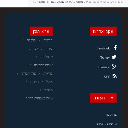
הצעת חוק: להסדיר מעמדם של נפגעי פוסט טראומה בשדרות ועוטף עזה
עקבו אחרינו
ערוצי תוכן
חדשות
כלכלה
Facebook
בידור
יופי
טכנולוגיה
Twitter
איכות הסביבה
Google+
בריאות
צדק חברתי
RSS
אוכל
תיירות
משפט
אודות ועזרה
טיולי משפחות לחו"ל
צרו קשר
מדיניות פרטיות