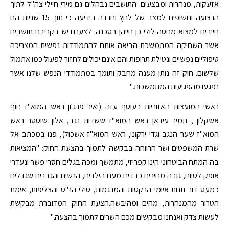
אזעקות, מנהרות ומבצעים. התושבים נבהלים גם מירי חיילי צה"ל לתוך
הרצועה וחשופים למצב של לחץ וחרדה בידיעה כי תוך 15 שניות הם
חייבים למצוא מחסה לולי כן חייהן בסכנה. לצערנו יש בקריבנו תושבים
אשר השחיקה המתמשכת הביאה אותם להתמודדות נפשית המצריכה
טיפוליים נפשיים ונטילת תרופות והם אינם יכולים לחזור לפעול כמו אתמול
שלשום. חוק זה נותן מענה מחבק ותומך במתמודדי הנפש שלנו אשר
נפגעו מהפגיעות המתמשכות."
ראשי המועצות האזוריות בעוטף עזה (יאיר פרג'ון ראש המוא"ז חוף
אשקלון , תמיר עידאן ראש המוא"ז ששדות נגב, אלון שוסטר ראש
המוא"ז שער הנגב וגדי ירקוני, ראש המוא"ז אשכול), פנו במכתב אל
שרת המשפטים ושר הרווחה בבקשה לתמוך בהצעת החוק: "המציאות
בה המתח הביטחוני הינו קפריזי, מתמשך ומכה בגלים חסרי פשר ונעדרי
אופק לסיום, גובה מחירים כבדים מעם הילדים, הנשים והגברים שגדלים
כמעט דור תחת איומי הרקטות והמרגמות, טילי הנ"ט והצליפות, אימת
הטרור מהמנהרות, מהים ומהיבשה.הצעת החוק המדוברת מבקשת
לעשות צדק ואנחנו מבקשים מכם השרים לתמוך בהצעה."