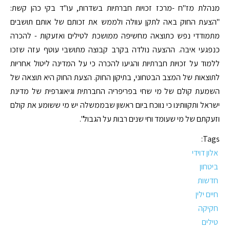
מנהלת מז"ח -מרכז זכויות חברתיות בשדרות, עו"ד בקי כהן קשת:
"הצעת החוק באה לתקן עוולה ולממש את זכותם של אותם תושבים
מתמודדי נפש כתוצאה מחשיפה ממושכת לטילים ואזעקות - להכרה
כנפגעי איבה. ההצעה נולדה בקרב קבוצה מתושבי עוטף עזה שזכו
ללמוד על זכויות חברתיות והגיעו להכרה כי על המדינה ליטול אחריות
לתוצאות של המצב הבטחוני, בתיקון החוק. הצעת החוק היא תוצאה של
השמעת קולם של מי שחי בפריפריה החברתית וגיאוגרפית של מדינת
ישראל ותקוותינו כי נווכח ביום ראשון שבממשלה יש מי ששומע את קולם
וזעקתם של מי שעומד וחי שנים רבות על הגבול".
Tags:
אלון דוידי
ביטחון
חדשות
חיים ילין
חקיקה
טילים