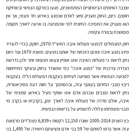
שצבר האיומים הביטחוניים המתמשכים, פגעו במרקם הנפשי ובשחיקת
חוסנם. כיום, החוק מעניק סיוע לאדם שנפגע באירוע חד פעמי, אך אין
הוא מעניק את התמיכה החיונית למי שהפגיעה בו ארעה לאורך תקופה
ממושכת ובצורה עקיפה.
חוק התגמולים לנפגעי פעולות איבה התש"ל-1970, חוקק בכדי להגדיר
מיהו נפגע איבה ומהם הזכויות של אותם נפגעים. משנת 1970 ועד היום
ניתן לראות כי פעולות האיבה שינו אופיין ונעשו תכופות יותר ולכן נדרשת
הגדרה עדכנית של "נפגע איבה" כפי שמוגדר בחוק ובעיקר התייחסות
לפגיעה הנפשית אשר מופיעה לעיתים בעקבות הפעולות הללו. בעקבות
ריבוי מצבי החירום בעוטף עזה, ובהסתמך על חוות דעת פסיכיאטרית,
ניתן לראות מצבים שבהם אדם אינו שותף פעיל באירוע ספציפי של
איבה, אולם סדרה של פעולות איבה לאורך זמן, בקרבתו או בקרב מי
מבני משפחתו עלולה להשפיע על בריאותו הנפשית.
בין השנים 2005-2014 שוגרו 12,150 רקטות ו-6,839 פצמ"רים מרצועת
עזה אשר גרמו למותם של 59 בני אדם ופציעתם הישירה של 1,495 בני