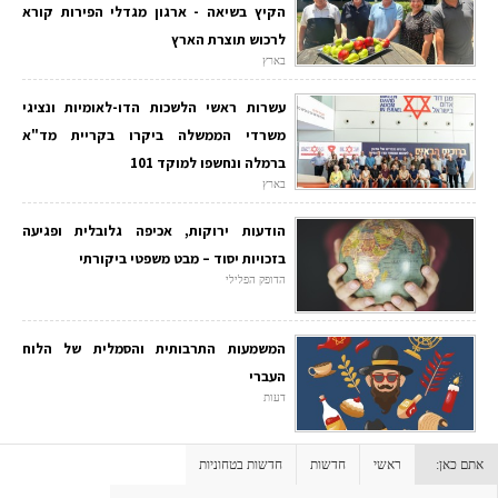
הקיץ בשיאה - ארגון מגדלי הפירות קורא
לרכוש תוצרת הארץ
בארץ
עשרות ראשי הלשכות הדו-לאומיות ונציגי
משרדי הממשלה ביקרו בקריית מד"א
ברמלה ונחשפו למוקד 101
בארץ
הודעות ירוקות, אכיפה גלובלית ופגיעה
בזכויות יסוד – מבט משפטי ביקורתי
הדופק הפלילי
המשמעות התרבותית והסמלית של הלוח
העברי
דעות
אתם כאן:
ראשי
חדשות
חדשות בטחוניות