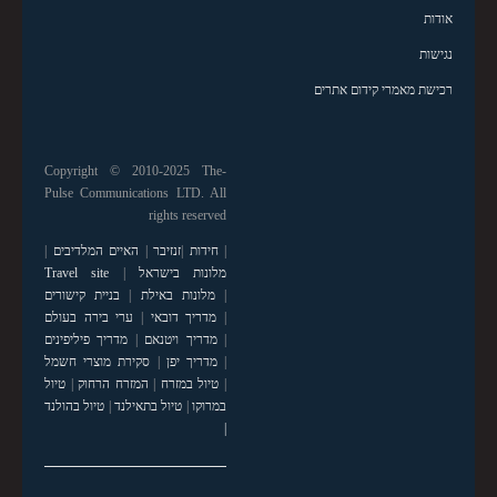
אודות
נגישות
רכישת מאמרי קידום אתרים
Copyright © 2010-2025 The-
Pulse Communications LTD. All
rights reserved
|
חידות
|
זנזיבר
|
האיים המלדיבים
|
מלונות בישראל
|
Travel site
|
מלונות באילת
|
בניית קישורים
|
מדריך דובאי
|
ערי בירה בעולם
|
מדריך ויטנאם
|
מדריך פיליפינים
|
מדריך יפן
|
סקירת מוצרי חשמל
|
טיול במזרח
|
המזרח הרחוק
|
טיול
במרוקו
|
טיול בתאילנד
|
טיול בהולנד
|