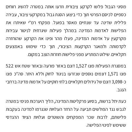
מסיגי הגבול פלשו לקרקע ציבורית וזרעו אותה במטרה להשיג רווחים
כספיים לכיסם הפרטי תוך כדי ביצוע הסגת גבול במקרקעי ציבור, עבירה
פלילית שדינה עד שנתיים מאסר בפועל. מפקחי רמ"י שאיתרו את
הפלישות לאדמות המדינה במהלך פעילות שיגרתית לניטור עבירות
מקרקעין על אדמות המדינה, פעלו מהר ופינו את הקרקע שהוחזרה
לקדמותה ולמאגר הקרקעות הציבורי, תוך כדי שימוש באמצעים
חקלאיים. שילוט המתריע מפני פלישות חוזרות הוצב במקום.
במסגרת הפעילות פונו 1,527 דונם באזור פורעה ובאזור שטח אש 522
פונו 1,571 דונמים נוספים שנזרעו בניגוד לחוק וללא היתר. סה"כ פונו
כ-3,098 דונם של גידולים חקלאיים בלתי חוקיים על אדמות מדינה ברחבי
הנגב.
כעת יחל ברשות, בסיוע פרקליטות המדינה, הליך היערכות פנימי במטרה
לגבש נגד הפולשים תביעה על החזר העלויות שנגרמו למדינה בעקבות
פלישתם, לרבות שכר המפקחים והשוטרים ועלויות הציוד ההנדסי
ששימש לפינוי הפלישה.