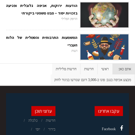
הודעות ירוקות, אכיפה גלובלית ופגיעה
בזכויות יסוד – מבט משפטי ביקורתי
הדופק הפלילי
המשמעות התרבותית והסמלית של הלוח
העברי
דעות
אתם כאן:
ראשי
חדשות
חדשות פליליות
מבצע אכיפה בנגב: פונו כ-3,000 דונם שנזרעו בניגוד לחוק
עקבו אחרינו
ערוצי תוכן
חדשות
כלכלה
Facebook
בידור
יופי