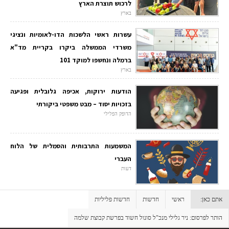
לרכוש תוצרת הארץ
בארץ
עשרות ראשי הלשכות הדו-לאומיות ונציגי
משרדי הממשלה ביקרו בקריית מד"א
ברמלה ונחשפו למוקד 101
בארץ
הודעות ירוקות, אכיפה גלובלית ופגיעה
בזכויות יסוד – מבט משפטי ביקורתי
הדופק הפלילי
המשמעות התרבותית והסמלית של הלוח
העברי
דעות
אתם כאן:
ראשי
חדשות
חדשות פליליות
הותר לפרסום: ניר גלילי מנכ"ל סונול חשוד בפרשת קבוצת שלמה