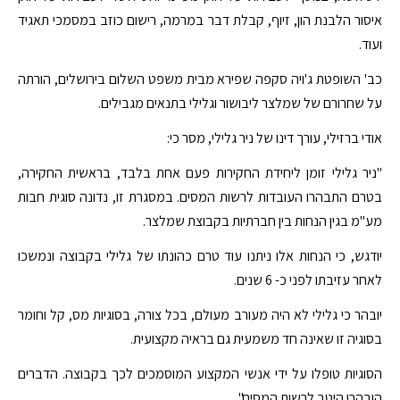
איסור הלבנת הון, זיוף, קבלת דבר במרמה, רישום כוזב במסמכי תאגיד
ועוד.
כב' השופטת ג'ויה סקפה שפירא מבית משפט השלום בירושלים, הורתה
על שחרורם של שמלצר ליבושור וגלילי בתנאים מגבילים.
אודי ברזילי, עורך דינו של ניר גלילי, מסר כי:
"ניר גלילי זומן ליחידת החקירות פעם אחת בלבד, בראשית החקירה,
בטרם התבהרו העובדות לרשות המסים. במסגרת זו, נדונה סוגית חבות
מע"מ בגין הנחות בין חברתיות בקבוצת שמלצר.
יודגש, כי הנחות אלו ניתנו עוד טרם כהונתו של גלילי בקבוצה ונמשכו
לאחר עזיבתו לפני כ- 6 שנים.
יובהר כי גלילי לא היה מעורב מעולם, בכל צורה, בסוגיות מס, קל וחומר
בסוגיה זו שאינה חד משמעית גם בראיה מקצועית.
הסוגיות טופלו על ידי אנשי המקצוע המוסמכים לכך בקבוצה. הדברים
הובהרו היטב לרשות המסים".