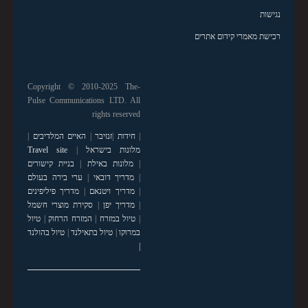
נגישות
רכישת מאמרי קידום אתרים
Copyright © 2010-2025 The-
Pulse Communications LTD. All
rights reserved
|
חידות
|
זנזיבר
|
האיים המלדיבים
|
מלונות בישראל
|
Travel site
|
מלונות באילת
|
בניית קישורים
|
מדריך דובאי
|
ערי בירה בעולם
|
מדריך ויטנאם
|
מדריך פיליפינים
|
מדריך יפן
|
סקירת מוצרי חשמל
|
טיול במזרח
|
המזרח הרחוק
|
טיול
במרוקו
|
טיול בתאילנד
|
טיול בהולנד
|