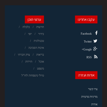
עקבו אחרינו
ערוצי תוכן
חדשות
כלכלה
Facebook
בידור
יופי
טכנולוגיה
Twitter
איכות הסביבה
Google+
בריאות
צדק חברתי
RSS
אוכל
תיירות
משפט
אודות ועזרה
טיולי משפחות לחו"ל
צרו קשר
מדיניות פרטיות
אודות