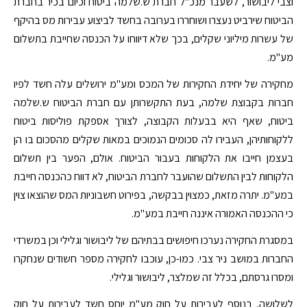
וצבי ליבושור, לשעבר מנכ"ל חברת ש.שלמה ביטוח וכיום בכיר בחברת
הביטוח שירביט נעצרו ושוחררו בערובה בחשד לביצוע עבירות מס בהיקף
של עשרות מיליוני שקלים, בכך שלא דיווחו על הכנסה שחייבת בתשלום
מע"מ.
מחקירה של יחידת החקירות של המכס ומע"מ ירושלים עלה חשד לפיו
חברות בקבוצת שלמה, בעת התקשרותן עם חברת הביטוח ש.שלמה
ביטוח, שאף היא בבעלות הקבוצה, לצורך אספקת פוליסות ביטוח
ללקוחותיהן, העבירו לה סכומים הנמוכים במאות שקלים מהסכום בו הן
בעצמן חייבו את הלקוחות בעבור הביטוח. אולם, הפער בין תשלום
הלקוחות לבין התשלום שהועבר לחברת הביטוח, לא דווח כהכנסה חייבת
במע"מ. יתרה מזאת, כמצוין בבקשה, בפירוט חשבוניות המס שהוצאו צוין
כי ההכנסה האמורה איננה חייבת במע"מ.
במסגרת החקירה נערכו חיפושים בבתיהם של ליבושור וגלילי וכן במשרדי
החברות במושב ניר צבי. כמו-כן, עוכבו לחקירה מספר חשודים שנחקרו
ומסרו גרסתם, בכלל זה שמלצר, ליבושור וגלילי.
לשלושה, בנוסף לעבירות על חוק מע"מ יוחס חשד לעבירות על חוק