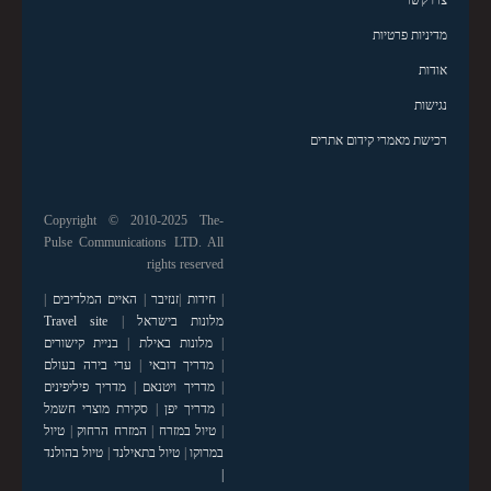
צרו קשר
מדיניות פרטיות
אודות
נגישות
רכישת מאמרי קידום אתרים
Copyright © 2010-2025 The-
Pulse Communications LTD. All
rights reserved
|
חידות
|
זנזיבר
|
האיים המלדיבים
|
מלונות בישראל
|
Travel site
|
מלונות באילת
|
בניית קישורים
|
מדריך דובאי
|
ערי בירה בעולם
|
מדריך ויטנאם
|
מדריך פיליפינים
|
מדריך יפן
|
סקירת מוצרי חשמל
|
טיול במזרח
|
המזרח הרחוק
|
טיול
במרוקו
|
טיול בתאילנד
|
טיול בהולנד
|