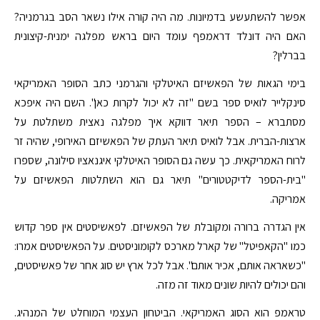
אפשר להשתעשע בדמיונות. מה היה קורה אילו נשאר הסב בגרמניה?
האם היה דונלד דראמפף עומד היום בראש מפלגה ימנית-קיצונית
בברלין?
בימי הגאות של הפאשיזם האיטלקי והגרמני כתב הסופר האמריקאי
סינקלייר לואיס ספר בשם "זה לא יכול לקרות כאן". השם היה איפכא
מסתברא – הספר תיאר דווקא איך מפלגה נאצית משתלטת על
ארצות-הברית. אבל לואיס תיאר העתק של הפאשיזם האירופי, שהיה זר
לרוח האמריקאית. כך עשה גם הסופר האיטלקי איגנאציו סילונה, שספרו
"בית-הספר לדיקטטורים" תיאר גם הוא השתלטות הפאשיזם על
אמריקה.
אין הגדרה ברורה ומקובלת של הפאשיזם. לפאשיסטים אין ספר קדוש
כמו "הקאפיטל" של קארל מארכס לקומוניסטים. על הפאשיסטים אמרו:
"כשאראה אותם, אכיר אותם". אבל לכל ארץ יש סוג אחר של פאשיסטים,
והם יכולים להיות שונים מאוד זה מזה.
טראמפ הוא הסוג האמריקאי. הביטחון העצמי המוחלט של המנהיג.