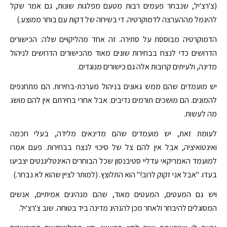
(צ'רצ'יל, שנבחר פעמים רבות מטעם מפלגות שונות, גם אמר שקל
להיגמל מההערצה לדמוקרטיה. די בשיחה של דקות עם בוחר ממוצע.)
הדמוקרטיה מבוססת על סתירה. זה אחד מהליקויים שלה: הכישורים
הדרושים כדי לנצח בבחירות שונים מאוד מהכישורים הדרושים לניהול
מדינה, ולעיתים קרובות אלה גם כישורים מנוגדים.
יש מועמדים שהם ממש גאונים בניהול מערכת-בחירות. הם מתחנפים
להמונים. הם מושכים תורמים נדיבים. אבל אחרי בחירתם אין להם מושג
מה לעשות.
לעומת זאת, יש מועמדים שהם מדינאים מלידה, בעלי חכמה
ואינטואיציה, אבל אין להם צל של סיכוי לנצח בבחירות. פעם אמרו
למועמד האמריקאי עדליי סטיבנסון שכל הבוחרים האינטליגנטים יצביעו
בעדו. "אבל אני זקוק לרוב!" הוא התלוצץ. (למותר לציין שהוא לא נבחר.)
ויש גם המעטים, המעטים מאוד, שהם מנהיגים אמיתיים, אנשים
המסוגלים להיבחר ולאחר מכן להנהיג מדינה ביד בטוחה. שוב צ'רצ'יל.