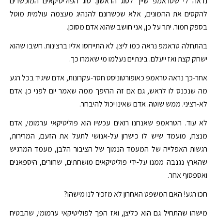
נראה לי שטראמפ שייך לסוג הראשון. סוג הפוליטיקאים המוכשרים
להקסים את ההמונים, אלא שכשרונם להנהיג מעצמה עולמית מוטל
בספק חמור. יתר על כן, אני חושב שהוא אדם מסוכן.
בהתחלה טראמפ נראה כמו ליצן. לא התייחסו אליו ברצינות. חשבו שהוא
ישחק קצת ואז ייעלם. בינתיים נעלמו מי שאמרו כך.
אחר-כך נראה טראמפ כאופורטוניסט חסר-עקרונות, אדם שיגיד בכל רגע
מה שנכנס לו לראש, גם אם זה ההיפך ממה שאמר יום לפני כן. אדם
לא-רציני. ממש שוטה. אדם שאינו יכול להיבחר.
לא עוד. הטראמפ שאנחנו רואים עכשיו הוא פוליטיקאי ערמומי, אדם
מנצח, מועמד שיש לו כישרון על-אנושי לתעל את הזעם, המרירות,
רגשות האפלייה של המעמד הנמוך של הציבור הלבן, מעמד המרגיש
שהארץ נגנבה ממנו על-ידי פוליטיקאים מושחתים, שחורים, היספאנים
ואספסוף אחר.
חכו רגע! האם המשפט האחרון לא מזכיר לנו מישהו?
מישהו שהתחיל גם הוא כליצן, ואז הפך לפוליטיקאי ערמומי, שהבטיח