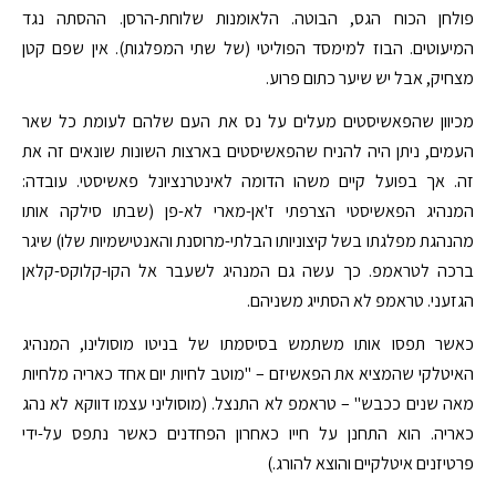
פולחן הכוח הגס, הבוטה. הלאומנות שלוחת-הרסן. ההסתה נגד
המיעוטים. הבוז למימסד הפוליטי (של שתי המפלגות). אין שפם קטן
מצחיק, אבל יש שיער כתום פרוע.
מכיוון שהפאשיסטים מעלים על נס את העם שלהם לעומת כל שאר
העמים, ניתן היה להניח שהפאשיסטים בארצות השונות שונאים זה את
זה. אך בפועל קיים משהו הדומה לאינטרנציונל פאשיסטי. עובדה:
המנהיג הפאשיסטי הצרפתי ז'אן-מארי לא-פן (שבתו סילקה אותו
מהנהגת מפלגתו בשל קיצוניותו הבלתי-מרוסנת והאנטישמיות שלו) שיגר
ברכה לטראמפ. כך עשה גם המנהיג לשעבר אל הקו-קלוקס-קלאן
הגזעני. טראמפ לא הסתייג משניהם.
כאשר תפסו אותו משתמש בסיסמתו של בניטו מוסולינו, המנהיג
האיטלקי שהמציא את הפאשיזם – "מוטב לחיות יום אחד כאריה מלחיות
מאה שנים ככבש" – טראמפ לא התנצל. (מוסוליני עצמו דווקא לא נהג
כאריה. הוא התחנן על חייו כאחרון הפחדנים כאשר נתפס על-ידי
פרטיזנים איטלקיים והוצא להורג.)