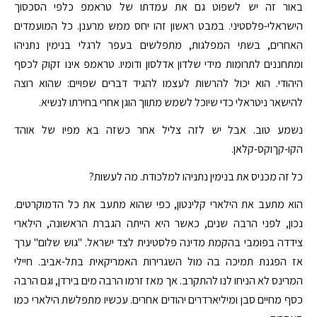
באור זה יש לשפוט גם את עמדתו של טראמפ כלפי הסכסוך
הישראלי-פלסטיני. במבט ראשון זהו יחס ממש מרענן. כל המועמדים
האחרים, בשתי המפלגות, מתפלשים בעפר לרגלי בנימין נתניהו
ומתחננים לתרומות מידי שלדון אדלסון ודומיו. טראמפ אינו זקוק לכסף
היהודי. הוא יכול להרשות לעצמו להגיד דברים שפויים: שהוא רוצה
להישאר ניטראלי כדי שיוכל לשמש מתווך הוגן אחרי בחירתו לנשיא.
נשמע טוב. אבל יש לזה צליל אחר כשזה בא מפיו של אוהד
הקו-קךוקס-קלאן.
כל זה מכניס את בנימין נתניהו למלכודת. מה לעשות?
הוא מתעב את הילארי קלינטון, כפי שהוא מתעב את כל הדמוקרטים.
נכון, לפני הרבה שנים, כאשר היא הייתה הגברת הראשונה, הילארי
צידדה בפומבי בהקמת מדינה פלסטינית לצד ישראל. "גוש שלום" ערך
אז הפגנת תמיכה בה מול השגרירות האמריקאית בתל-אביב. חיילי
המרינס לא הניחו לנו להתקרב. אך מאז זרמו הרבה מים בירדן, וגם הרבה
כסף מחיים סבן ומיליארדרים יהודים אחרים. עכשיו מתפלשת הילארי כמו