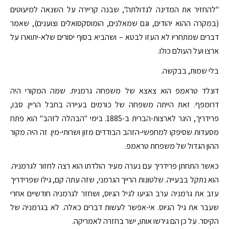
"להחזיר את המדינה לגדולתה", שבנה קריירה על השנאה למיעוטים
(במקרה ההוא יהודים, וגם שמאלנים, הומוסקסואלים וצוענים), שאמר
דברים שמתחריו לא העזו לבטא – ושהביא בסוף יסורים שלא-יתוארו על
ארצו ועל העולם כולו.
בלי שמות, בבקשה.
דונלד טראמפ הוא צאצא של משפחה גרמנית. שמה המקורי היה
דרומפף. זאת הייתה משפחה של כורמים בעיירה בחבל הריין. סבו,
פרידריך, היגר לארצות-הברית ב-1885. בימי "הבהלה לזהב" הוא פתח
מסעדות שסיפקו למחפשי-הזהב הבודדים מזון ושרותי-מין. זה היה מקור
ההון הגדול של משפחת טראמפ.
כאשר התחתן פרידריך עם נערה מעיר הולדתו הוא רצה לחזור לגרמניה.
הוא נתקל בבעייה. שלטונות הרייך הגרמני, שזה עתה קם, גילו שפרידריך
עזב את גרמניה ערב הגיעו לגיל הגיוס, ושחזר לגרמניה חודשיים אחרי
שעבר את גיל הגיוס. אי-אפשר לעשות דברים כאלה. לא בגרמניה של
הקיסר. על כן הם גירשו אותו, ישר בחזרה לאמריקה.