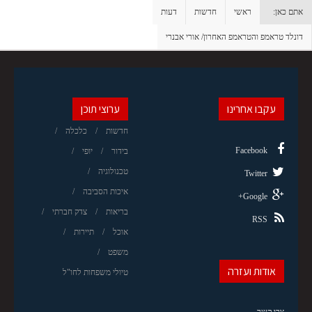
אתם כאן:
ראשי
חדשות
דעות
דונלד טראמפ והטראמפ האחרון/ אורי אבנרי
עקבו אחרינו
ערוצי תוכן
חדשות
כלכלה
Facebook
בידור
יופי
טכנולוגיה
Twitter
איכות הסביבה
Google+
בריאות
צדק חברתי
RSS
אוכל
תיירות
משפט
אודות ועזרה
טיולי משפחות לחו"ל