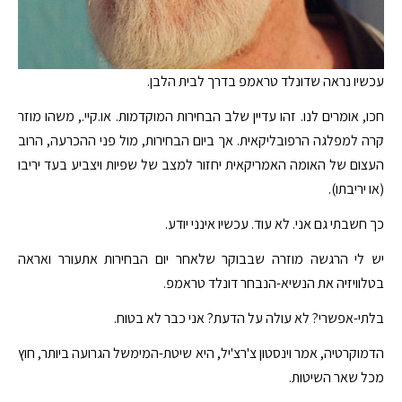
עכשיו נראה שדונלד טראמפ בדרך לבית הלבן.
חכו, אומרים לנו. זהו עדיין שלב הבחירות המוקדמות. או.קיי., משהו מוזר
קרה למפלגה הרפובליקאית. אך ביום הבחירות, מול פני ההכרעה, הרוב
העצום של האומה האמריקאית יחזור למצב של שפיות ויצביע בעד יריבו
(או יריבתו).
כך חשבתי גם אני. לא עוד. עכשיו אינני יודע.
יש לי הרגשה מוזרה שבבוקר שלאחר יום הבחירות אתעורר ואראה
בטלוויזיה את הנשיא-הנבחר דונלד טראמפ.
בלתי-אפשרי? לא עולה על הדעת? אני כבר לא בטוח.
הדמוקרטיה, אמר וינסטון צ'רצ'יל, היא שיטת-המימשל הגרועה ביותר, חוץ
מכל שאר השיטות.