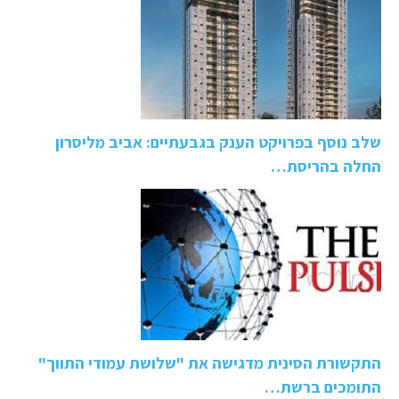
שלב נוסף בפרויקט הענק בגבעתיים: אביב מליסרון
החלה בהריסת…
התקשורת הסינית מדגישה את "שלושת עמודי התווך"
התומכים ברשת…