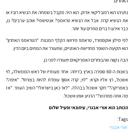
האחרים.
נתניהו הוא רפובליקאי אדוק. הוא היה מקבל בשמחה את הנשיא רוביו או
את הנשיא קרוז. אבל את הנשיא טראמפ? אנטישמי? אוהב-ערבים? נו,
כבר אירעו דברים מוזרים עוד יותר.
לפי מילון אוקספורד, טראמפ פירושו הקלף המנצח. "הטראמפ האחרון"
הוא תקיעת-השופר מחרישת-האוזניים, שתעורר את המתים ביום הדין.
הבה נקווה שהבוחרים האמריקאים יתעוררו לפני כן.
בשנות ה-60 סופרה בארץ בדיחה: אחד מעוזריו של ראש-הממשלה, לוי
אשכול, רץ אליו וקרא: "לוי, קרה אסון! עומדת להיות בצורת!". "איפה?
באמריקה?" חקר אשכול בבהלה. "לא! כאן בישראל!" השיב העוזר. "אז
מה אתה מתרגש?" הרגיע אותו אשכול.
הכותב הוא אורי אבנרי, עיתונאי ופעיל שלום
Tags:
אורי אבנרי