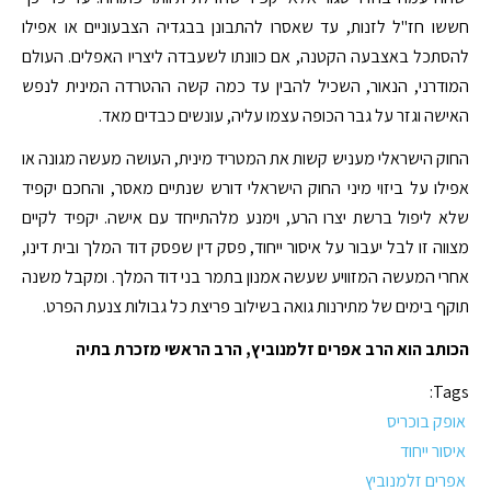
חששו חז"ל לזנות, עד שאסרו להתבונן בבגדיה הצבעוניים או אפילו
להסתכל באצבעה הקטנה, אם כוונתו לשעבדה ליצריו האפלים. העולם
המודרני, הנאור, השכיל להבין עד כמה קשה ההטרדה המינית לנפש
האישה וגזר על גבר הכופה עצמו עליה, עונשים כבדים מאד.
החוק הישראלי מעניש קשות את המטריד מינית, העושה מעשה מגונה או
אפילו על ביזוי מיני החוק הישראלי דורש שנתיים מאסר, והחכם יקפיד
שלא ליפול ברשת יצרו הרע, וימנע מלהתייחד עם אישה. יקפיד לקיים
מצווה זו לבל יעבור על איסור ייחוד, פסק דין שפסק דוד המלך ובית דינו,
אחרי המעשה המזוויע שעשה אמנון בתמר בני דוד המלך. ומקבל משנה
תוקף בימים של מתירנות גואה בשילוב פריצת כל גבולות צנעת הפרט.
הכותב הוא הרב אפרים זלמנוביץ, הרב הראשי מזכרת בתיה
Tags:
אופק בוכריס
איסור ייחוד
אפרים זלמנוביץ