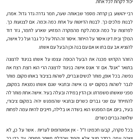
יכול לקרות לכל אחת.
רבי יהושוע בן קרחה מספר שבאותה שעה, תמר גדרה גדר גדול. אמרו,
לבנות מלכים כך. לבנות הדיוטות על אחת כמה וכמה. אם לצנועות כך.
לפרוצות על כמה וכמה.לקח מהמקרה המזויע שארע לתמר, גזר דוד
המלך ובית דינו איסור על הייחוד. איסור זה החל על כל גבר ועל כל אישה,
להוציא אב עם בתו או אם עם בנה וכן הבעל עם אשתו.
הזוהר הקדוש מכנה את הבעל הכופה עצמו על אשתו בניגוד לרצונה
בתואר "אנס". אם זר אונס אישה בניגוד לרצונה הרי הוא רוצח. רצח את
נפשה. בכל אופן, מותר לנשים וגברים, לשהות בציבור באותו מקום. מותר
לגבר לשהות במקום יש בו אישה ובתנאי שגם אשתו נמצאת במקום,
מפני שאשתו משמרתו. וכן הדין במידה ובעלה בעיר. אישה אחת מותר לה
להתייחד עם שני גברים כשרים ובתנאי שהמפגש יהיה במקום ציבורי,
בעיר, ביום. אם המפגש הוא בשדה או בלילה, חייבים להיות עמה לפחות
שלושה גברים כשרים.
בכל מקרה, קבעו חכמינו ז"ל - אין אפוטרופוס לעריות . אשר על כן, לא
ישהה עמה בחדר סגור אלא יקפיד שהדלת תיוותר פתוחה. עד כדי כך