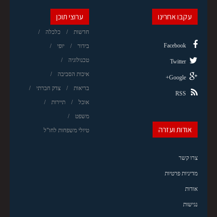
עקבו אחרינו
ערוצי תוכן
חדשות
כלכלה
Facebook
בידור
יופי
טכנולוגיה
Twitter
איכות הסביבה
Google+
בריאות
צדק חברתי
RSS
אוכל
תיירות
משפט
אודות ועזרה
טיולי משפחות לחו"ל
צרו קשר
מדיניות פרטיות
אודות
נגישות