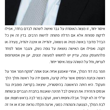
איסור יחוד, זו מצווה האוסרת על גבר ואישה לשהות לבדם בחדר, אפילו
לדקות ספורות אלא אם הדלת פתוחה לרשות הרבים. בדין זה אין כל
הבדל מדובר באשה פנויה או נשואה, יהודייה או איננה יהודיה, צעירה או
זקנה. ואפילו אם האישה נושאת על גופה נשק, והגבר אמור לפחד
מלהתעסק עמה, עדיין יש לחשוש למעשה זנונים, יען אין אפוטרופוס
לעריות, וחל על השוהה עמה איסור ייחוד.
תמר בת דוד המלך, אחרי שאמנון אחיה אנס אותה "ותקח תמר אפר על
ראשה וכתנת הפסים אשר עליה קרעה, ותשם ידה על ראשה ותלך הלך
וזעקה". היא היתה הראשונה בהיסטוריה, שיצאה בקריאה פומבית נגד
אנסים והזהירה את הנשים לבל תהינה שאננות בחברת הגברים ובטוחות
ש"לי זה לא יקרה". אבלה וחפוית ראש, זעקה במר לבה בראש חוצות: אם
לבת המלך, הצנועה והטהורה כמוני, ארעה תקלה נוראה שכזו או אז זה