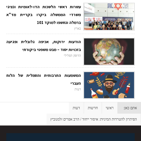
עשרות ראשי הלשכות הדו-לאומיות ונציגי
משרדי הממשלה ביקרו בקריית מד"א
ברמלה ונחשפו למוקד 101
בארץ
הודעות ירוקות, אכיפה גלובלית ופגיעה
בזכויות יסוד – מבט משפטי ביקורתי
הדופק הפלילי
המשמעות התרבותית והסמלית של הלוח
העברי
דעות
אתם כאן:
ראשי
חדשות
דעות
הפיתרון להטרדות המיניות: איסור ייחוד / הרב אפרים זלמנוביץ