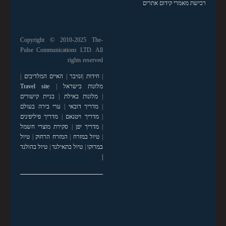
רכישת מאמרי קידום אתרים
Copyright © 2010-2025 The-
Pulse Communications LTD. All
rights reserved
|
חידות
|
זנזיבר
|
האיים המלדיבים
|
מלונות בישראל
|
Travel site
|
מלונות באילת
|
בניית קישורים
|
מדריך דובאי
|
ערי בירה בעולם
|
מדריך ויטנאם
|
מדריך פיליפינים
|
מדריך יפן
|
סקירת מוצרי חשמל
|
טיול במזרח
|
המזרח הרחוק
|
טיול
במרוקו
|
טיול בתאילנד
|
טיול בהולנד
|