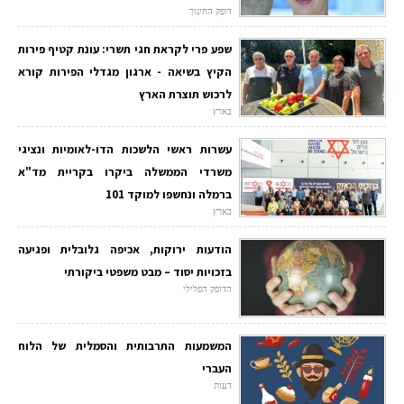
דופק החינוך
שפע פרי לקראת חגי תשרי: עונת קטיף פירות
הקיץ בשיאה - ארגון מגדלי הפירות קורא
לרכוש תוצרת הארץ
בארץ
עשרות ראשי הלשכות הדו-לאומיות ונציגי
משרדי הממשלה ביקרו בקריית מד"א
ברמלה ונחשפו למוקד 101
בארץ
הודעות ירוקות, אכיפה גלובלית ופגיעה
בזכויות יסוד – מבט משפטי ביקורתי
הדופק הפלילי
המשמעות התרבותית והסמלית של הלוח
העברי
דעות