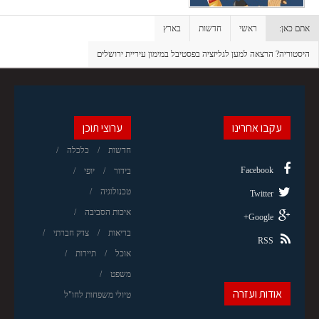
אתם כאן:
ראשי
חדשות
בארץ
היסטוריה? הרצאה למען לגליזציה בפסטיבל במימון עיריית ירושלים
עקבו אחרינו
ערוצי תוכן
חדשות
כלכלה
Facebook
בידור
יופי
טכנולוגיה
Twitter
איכות הסביבה
Google+
בריאות
צדק חברתי
RSS
אוכל
תיירות
משפט
אודות ועזרה
טיולי משפחות לחו"ל