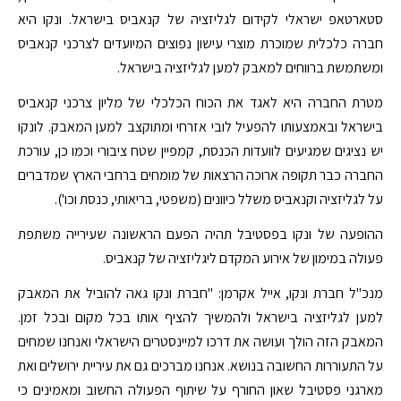
סטארטאפ ישראלי לקידום לגליזציה של קנאביס בישראל. ונקו היא
חברה כלכלית שמוכרת מוצרי עישון נפוצים המיועדים לצרכני קנאביס
ומשתמשת ברווחים למאבק למען לגליזציה בישראל.
מטרת החברה היא לאגד את הכוח הכלכלי של מליון צרכני קנאביס
בישראל ובאמצעותו להפעיל לובי אזרחי ומתוקצב למען המאבק. לונקו
יש נציגים שמגיעים לוועדות הכנסת, קמפיין שטח ציבורי וכמו כן, עורכת
החברה כבר תקופה ארוכה הרצאות של מומחים ברחבי הארץ שמדברים
על לגליזציה וקנאביס משלל כיוונים (משפטי, בריאותי, כנסת וכו').
ההופעה של ונקו בפסטיבל תהיה הפעם הראשונה שעירייה משתפת
פעולה במימון של אירוע המקדם ליגליזציה של קנאביס.
מנכ"ל חברת ונקו, אייל אקרמן: "חברת ונקו גאה להוביל את המאבק
למען לגליזציה בישראל ולהמשיך להציף אותו בכל מקום ובכל זמן.
המאבק הזה הולך ועושה את דרכו למיינסטרים הישראלי ואנחנו שמחים
על התעוררות החשובה בנושא. אנחנו מברכים גם את עיריית ירושלים ואת
מארגני פסטיבל שאון החורף על שיתוף הפעולה החשוב ומאמינים כי