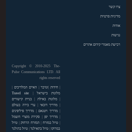
צרו קשר
מדיניות פרטיות
אודות
נגישות
רכישת מאמרי קידום אתרים
Copyright © 2010-2025 The-
Pulse Communications LTD. All
rights reserved
|
חידות
|
זנזיבר
|
האיים המלדיבים
|
מלונות בישראל
|
Travel site
|
מלונות באילת
|
בניית קישורים
|
מדריך דובאי
|
ערי בירה בעולם
|
מדריך ויטנאם
|
מדריך פיליפינים
|
מדריך יפן
|
סקירת מוצרי חשמל
|
טיול במזרח
|
המזרח הרחוק
|
טיול
במרוקו
|
טיול בתאילנד
|
טיול בהולנד