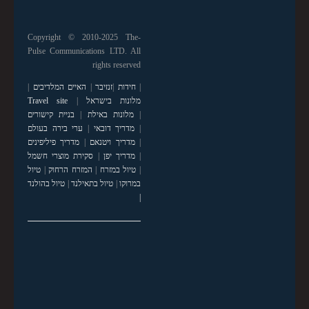
Copyright © 2010-2025 The-
Pulse Communications LTD. All
rights reserved
|
חידות
|
זנזיבר
|
האיים המלדיבים
|
מלונות בישראל
|
Travel site
|
מלונות באילת
|
בניית קישורים
|
מדריך דובאי
|
ערי בירה בעולם
|
מדריך ויטנאם
|
מדריך פיליפינים
|
מדריך יפן
|
סקירת מוצרי חשמל
|
טיול במזרח
|
המזרח הרחוק
|
טיול
במרוקו
|
טיול בתאילנד
|
טיול בהולנד
|