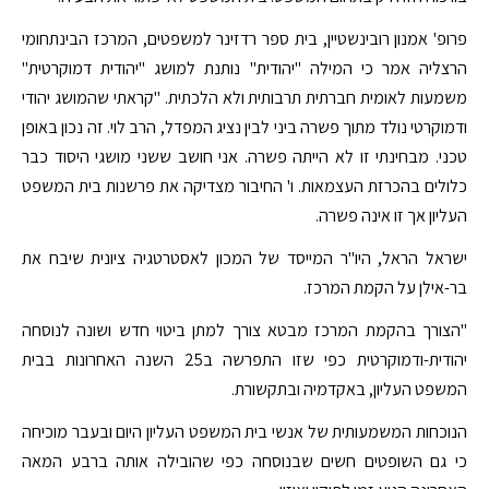
פרופ' אמנון רובינשטיין, בית ספר רדזינר למשפטים, המרכז הבינתחומי
הרצליה אמר כי המילה "יהודית" נותנת למושג "יהודית דמוקרטית"
משמעות לאומית חברתית תרבותית ולא הלכתית. "קראתי שהמושג יהודי
ודמוקרטי נולד מתוך פשרה ביני לבין נציג המפדל, הרב לוי. זה נכון באופן
טכני. מבחינתי זו לא הייתה פשרה. אני חושב ששני מושגי היסוד כבר
כלולים בהכרזת העצמאות. ו' החיבור מצדיקה את פרשנות בית המשפט
העליון אך זו אינה פשרה.
ישראל הראל, היו"ר המייסד של המכון לאסטרטגיה ציונית שיבח את
בר-אילן על הקמת המרכז.
"הצורך בהקמת המרכז מבטא צורך למתן ביטוי חדש ושונה לנוסחה
יהודית-ודמוקרטית כפי שזו התפרשה ב25 השנה האחרונות בבית
המשפט העליון, באקדמיה ובתקשורת.
הנוכחות המשמעותית של אנשי בית המשפט העליון היום ובעבר מוכיחה
כי גם השופטים חשים שבנוסחה כפי שהובילה אותה ברבע המאה