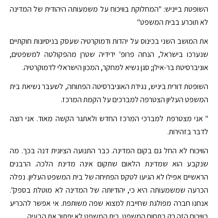
השופטת בייניש: "המחלוקת בוויכוח על משמעותה היהודית של המדינה
לא תוכרע בבית המשפט"
את המושב השני בכינוס על יהדות ודמוקרטיה שעסק בניסיונות חוקתיים
שנערכו בישראל, הנחה פרופ' ידידיה שטרן מהפקולטה למשפטים,
אוניברסיטת בר-אילן; סגן נשיא למחקר, המכון הישראלי לדמוקרטיה.
השופטת דורית ביניש, נגידת האוניברסיטה הפתוחה, לשעבר נשיאת בית
המשפט העליון הצטרפה למברכים על הקמת המרכז.
" אני מצטרפת למברכי המרכז החדש ולאתגר הקשה מאוד. אני רוצה
לדבר בזהירות.
הוויכוח לא החל גם בקום המדינה. כבר התנועה הציונית דנה בכך. מה
שנקבע הוא שמדינת הלאום שתקום אינה מדינת הלכה. הרבנים
הראשיים אפילו לא הגיעו לטקס הפתיחה של בית המשפט העליון. נפלה
הכרעה שמשמעותה היא כי, יהודיותה של המדינה לא מוטלת בספק".
אנחנו חברה מפולגת שחייבת למצוא שפה משותפת. אי אפשר להכריע
בוויכוח הזה רק בתחום המשפט. בית המשפט לא יפתור את הבעיה.