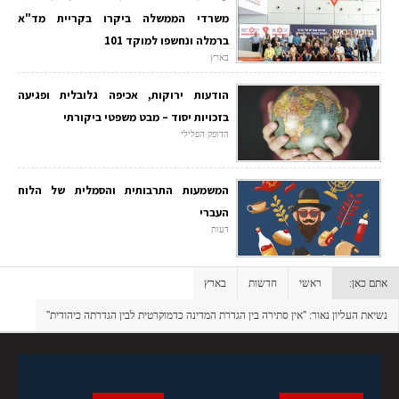
משרדי הממשלה ביקרו בקריית מד"א
ברמלה ונחשפו למוקד 101
בארץ
הודעות ירוקות, אכיפה גלובלית ופגיעה
בזכויות יסוד – מבט משפטי ביקורתי
הדופק הפלילי
המשמעות התרבותית והסמלית של הלוח
העברי
דעות
אתם כאן:
ראשי
חדשות
בארץ
נשיאת העליון נאור: ''אין סתירה בין הגדרת המדינה כדמוקרטית לבין הגדרתה כיהודית''