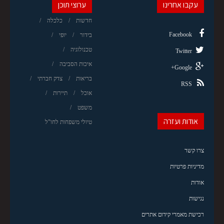
עקבו אחרינו
ערוצי תוכן
חדשות
כלכלה
Facebook
בידור
יופי
טכנולוגיה
Twitter
איכות הסביבה
Google+
בריאות
צדק חברתי
RSS
אוכל
תיירות
משפט
אודות ועזרה
טיולי משפחות לחו"ל
צרו קשר
מדיניות פרטיות
אודות
נגישות
רכישת מאמרי קידום אתרים