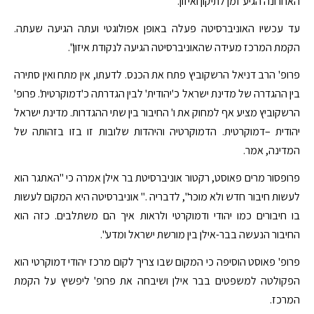
האחרונה הגיע זמן לתיקון ואיזון.
עד עכשיו האוניברסיטה פעלה באופן אפולוגטי ועתה הגיעה שעתה.
הקמת המרכז מעידה שהאוניברסיטה הגיעה לנקודת איזון".
פרופ' הרב דניאל הרשקוביץ פתח את הכנס. לדעתו, אין מתח ואין סתירה
בין ההגדרה של מדינת ישראל כ'יהודית' לבין הגדרתה כ'דמוקרטית'. פרופ'
הרשקוביץ מציע אף למחוק את ו' החיבור בין שתי ההגדרות. מדינת ישראל
יהודית –דמוקרטית. הדמוקרטיה והיהדות שלובות זו בזו בזהותה של
המדינה, אמר.
פרופסור מרים פאוסט, רקטור אוניברסיטת בר אילן אמרה כי "האתגר הוא
לעשות חיבור חדש ולא מוכר", לדבריה ." אוניברסיטה היא המקום לעשות
בו חיבורים כמו יהודי ודמוקרטי ולראות איך הם משתלבים. כזה הוא
החיבור הנעשה בבר-אילן בין מורשת ישראל ומדע".
פרופ' פאוסט הוסיפה כי המקום שבו צריך לקום מרכז יהודי דמוקרטי הוא
הפקולטה למשפטים בבר אילן ושיבחה את פרופ' ליפשיץ על הקמת
המרכז.