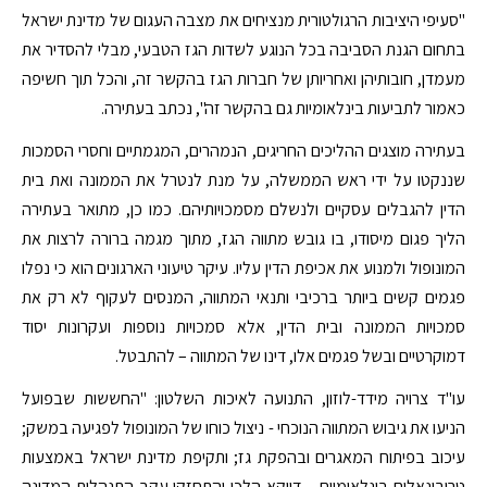
"סעיפי היציבות הרגולטורית מנציחים את מצבה העגום של מדינת ישראל
בתחום הגנת הסביבה בכל הנוגע לשדות הגז הטבעי, מבלי להסדיר את
מעמדן, חובותיהן ואחריותן של חברות הגז בהקשר זה, והכל תוך חשיפה
כאמור לתביעות בינלאומיות גם בהקשר זה", נכתב בעתירה.
בעתירה מוצגים ההליכים החריגים, הנמהרים, המגמתיים וחסרי הסמכות
שננקטו על ידי ראש הממשלה, על מנת לנטרל את הממונה ואת בית
הדין להגבלים עסקיים ולנשלם מסמכויותיהם. כמו כן, מתואר בעתירה
הליך פגום מיסודו, בו גובש מתווה הגז, מתוך מגמה ברורה לרצות את
המונופול ולמנוע את אכיפת הדין עליו. עיקר טיעוני הארגונים הוא כי נפלו
פגמים קשים ביותר ברכיבי ותנאי המתווה, המנסים לעקוף לא רק את
סמכויות הממונה ובית הדין, אלא סמכויות נוספות ועקרונות יסוד
דמוקרטיים ובשל פגמים אלו, דינו של המתווה – להתבטל.
עו"ד צרויה מידד-לוזון, התנועה לאיכות השלטון: "החששות שבפועל
הניעו את גיבוש המתווה הנוכחי - ניצול כוחו של המונופול לפגיעה במשק;
עיכוב בפיתוח המאגרים ובהפקת גז; ותקיפת מדינת ישראל באמצעות
טריבונאלים בינלאומיים – דווקא הלכו והתחזקו עקב התנהלות המדינה