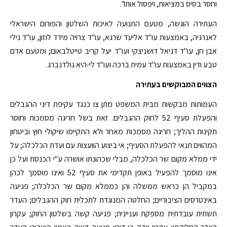
וחסר בסיס במציאות, ויפסול אותו".
העתירה הוגשה, מטעם התנועה לאיכות השלטון והפורום הישראלי
לאנרגיה, באמצעות עו"ד אליעד שרגא, עו"ד צרויה מידד לוזון, עו"ד נילי
אבן חן, עו"ד דניאל דושניצקי ועו"ד יעל קריב טייטלבאום; ומטעם אדם
טבע ודין באמצעות עו"ד עמית ברכה ועו"ד לי-היא גולדנברג.
הצווים המבוקשים בעתירה
העמותות מבקשות מבית המשפט מתן צו כנגד עקיפת דיני ההגבלים
והפעלת סעיף 52 לחוק ההגבלים. זאת בשל חריגה מסמכות וחוסר
תקינות ההליך; חריגה מסמכות מאחר ולא התקיימו שיקולי חוץ וביטחון
המהווים תנאי להפעלת הסעיף; אי ביצוע הוועצות עם ועדת הכלכלה; על
ידי ממלא מקום שר הכלכלה, מבלי שכהונתו אושרה ע"י הכנסת ועל כן
אינו מוסמך להפעיל באופן תקדימי את סעיף 52 ואינו מוסמך לכהן
במקביל הן כראש ממשלה והן כממלא מקום שר הכלכלה; פגיעה
באינטרסים הציבוריים; החלטה המנוגדת לתכלית חוק ההגבלים; העדר
תשתית עובדתית מספקת ועניינית; פגיעה קשה בשלטון החוק; עקרון