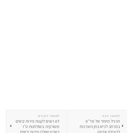
למאמר הבא
למאמר הקודם
תרגיל מיוחד של מד''א
לא רוצים לקנות פירות יבשים
במרחב לכיש בחן היערכות
מטורקיה: בשולחנות ט''ו
לרעידת אדמה
בשבט ישולבו פירות יבשים