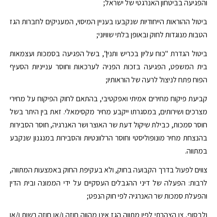
והפגיעה בביטחון האנרגטי של ישראל;
ביטול ההוראות הייחודיות שנקבעו בעניין המיסוי, המעניקים לחברות הגז
הטבות מנוגדות לחוק ובאופן בלתי שוויוני;
ביטול הגדרת "כוח עליון בכריש ותנין", בשל הפגיעה בסמכות ועצמאות
בית המשפט, הפגיעה בזכות הפניה לערכאות וחוסר ענייניות הסעיף
הפוח פתח לניצול לרעה של הוראותיו;
קביעת פיקוח מחירים אמיתי ואפקטיבי, בהתאם לחוק הפיקוח על מחירי
מצרכים ושירותים, במסגרתו ייקבע מחיר מקסימאלי. זאת בין היתר בשל
חוסר סמכות, כבילת שיקול דעת שר האוצר ושר האנרגיה, חוסר הסבירות
בהנצחת מחיר מונופוליסטי וחוסר הרלוונטיות והסבירות במנגנון שנקבע
במתווה.
צווים לפעול בדרך הקבועה בחוק, ולא בעקיפת החוק באמצעות המתווה,
לרבות: הפעלה של דיני ההגבלים העסקיים על ידי הממונה ובית הדין
והפעלת סמכות שר האנרגיה לפי חוק הנפט;
ולבסוף, צו הצהרתי לפיו מתווה הגז אינו מהווה חוזה ו/או חוזה רשות ו/או