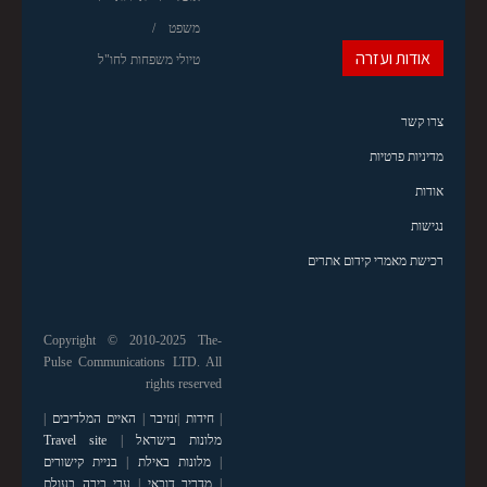
משפט
אודות ועזרה
טיולי משפחות לחו"ל
צרו קשר
מדיניות פרטיות
אודות
נגישות
רכישת מאמרי קידום אתרים
Copyright © 2010-2025 The-
Pulse Communications LTD. All
rights reserved
|
חידות
|
זנזיבר
|
האיים המלדיבים
|
מלונות בישראל
|
Travel site
|
מלונות באילת
|
בניית קישורים
|
מדריך דובאי
|
ערי בירה בעולם