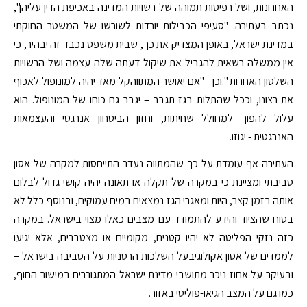
האחרונות, ושל רפיסות תמוהה של רשויות המדינה באכיפת הדין עליהן",
נכתב בעתירה. "סעיפי הכבילות יורדות לשורשו של המשטר החוקתי
במדינת ישראל, באופן המצדיק את כך, שבית משפט נכבד זה יבהיר, כי
אין ממשלה רשאית להגביל את שיקול דעתה שלה עצמה ושל הרשויות
השלטון האחרות ".וכן - "אם יאושר המתווהקל מאד יהיה למונופול לאכוף
את רצונו, וככל שהתלות בגז תגבר – יגבר גם כוחו של המונופול. הוא
עלול להפוך למחולל שחיתות, וחזון הביטחון אנרגטי והעצמאות
האנרגטית - יגוזו.
העתירה אף עומדת על כך שהמתווה נעדר התייחסות למקרה של אסון
סביבתי ומציינת כי במקרה של תקלה או תאונה יהיה קושי גדול לבלום
אותה בזמן קצר, היות ומאגרי הגז נמצאים במים עמוקים, ובנוסף כלל לא
בטוח שהציוד והידע להתמודד עם מצבים כאלו מצוי בישראל. במקרה
כזה נזקי הפליטה לא יהיו קטנים, מקומיים או מצטברים, אלא יגיעו
לממדים של אסון אקולוגיבעל השלכות הרסניות על הסביבה בישראל –
ובעיקר על אחוז ניכר מתושבי מדינת ישראל המתגוררים במישור החוף,
כמו גם על המצב הגיאו-פוליטי באזור.