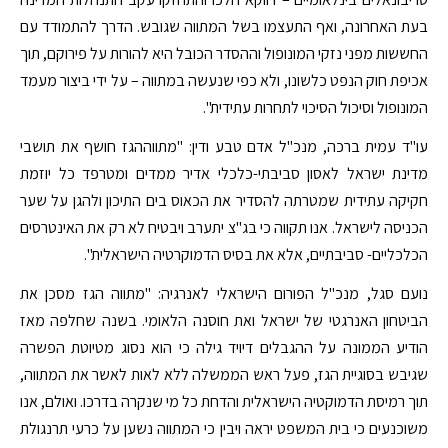
בעת האחרונה, ואף התעצמו בשל המתווה שגובש. הדרך להתמודד עם
החששות מפני נזקי המונופול וההסדר הכובל היא להורות על פירוקם, תוך
אכיפת חוק הנפט כלשונו, ולא כפי שנעשה במתווה – על ידי ביצור מעמד
המונופול וסיכול הסיכוי לתחרות עתידית".
עו"ד עמית ברכה, מנכ"ל אדם טבע ודין: "מתווההגז חושף את תושבי
מדינת ישראל לאסון סביבתי-כלכלי אדיר ממדים ומטרפד כל יוזמת
חקיקה עתידית שמטרתה להסדיר את הכאוס בים התיכון ולהגן על שער
הכניסה לישראל. אנו תקווה כי בג"צ יתערב ויבטיח לא רק את האינטרסים
הכלכליים- סביבתיים, אלא את בסיס הדמוקרטיה הישראלית".
נועם סגל, מנכ"ל הפורום הישראלי לאנרגיה: "מתווה הגז מסכן את
הביטחון האנרגטי של ישראל ואת חוסנה הלאומי. בשנה שחלפה מאז
הודיע הממונה על ההגבלים דיויד גילה כי הוא נסוג מטיוטת הפשרה
שגיבש בסוגיית הגז, פעל ראש הממשלה ללא לאות לאשר את המתווה,
תוך רמיסת הדמוקטיה הישראלית והדחת כל מי שנקרה בדרכו. ואולם, אנו
משוכנעים כי בית המשפט יראה ויבין כי המתווה נשען על כרעי תרנגולת