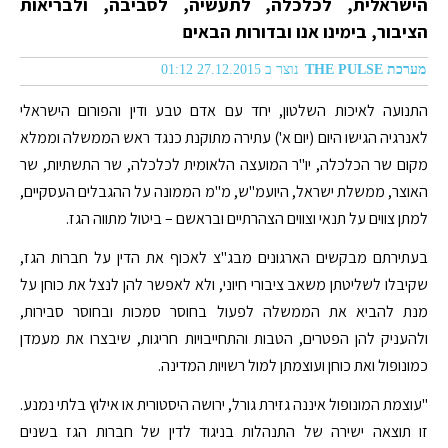
הישראלית, לכלכלה, לתעשיה, לסביבה, ולבריאות
הציבור, בימינו אנו ובדורות הבאים
מערכת THE PULSE
נוצר ב 27.12.2015 01:12
התנועה לאיכות השלטון, יחד עם אדם טבע ודין והפורום הישראלי
לאנרגיה הגישו היום (יום א') עתירה מתוקנת כנגד ראש הממשלה וממלא
מקום שר הכלכלה, יו"ר המועצה הלאומית לכלכלה, שר התשתיות, שר
האוצר, ממשלת ישראל, היועמ"ש, מ"מ הממונה על ההגבלים העסקיים,
למתן צווים על תנאי וצווים הצהרתיים ובראשם – ביטול מתווה הגז.
בעתירתם מבקשים הארגונים מבג"צ לאכוף את הדין על חברות הגז,
שקיבלו לשליטתן משאב ציבורי חיוני, ולא לאפשר להן לנצל את כוחן על
מנת להביא את הממשלה לפעול בחוסר סמכות ובחוסר סבירות,
ולהעניק להן הפטרים, הטבות והתחייבויות חריגות, שיבצרו את מעמדן
כמונופול ואת כוחן ועוצמתן למול רשויות המדינה.
"עוצמת המונופול איננה גזירת גורל, ירושה היסטורית או אילוץ בלתי נמנע.
זו תוצאה ישירה של התנהלות בניגוד לדין של חברות הגז בשנים