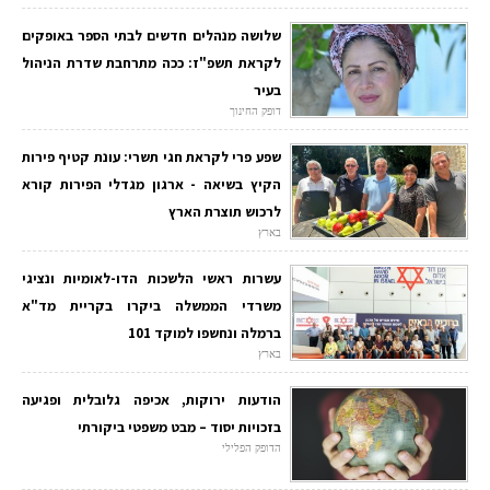
שלושה מנהלים חדשים לבתי הספר באופקים
לקראת תשפ"ז: ככה מתרחבת שדרת הניהול
בעיר
דופק החינוך
שפע פרי לקראת חגי תשרי: עונת קטיף פירות
הקיץ בשיאה - ארגון מגדלי הפירות קורא
לרכוש תוצרת הארץ
בארץ
עשרות ראשי הלשכות הדו-לאומיות ונציגי
משרדי הממשלה ביקרו בקריית מד"א
ברמלה ונחשפו למוקד 101
בארץ
הודעות ירוקות, אכיפה גלובלית ופגיעה
בזכויות יסוד – מבט משפטי ביקורתי
הדופק הפלילי