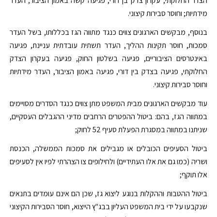
הצדר החלוקתי; עקרון צדק בן דורי; פגיעה קשה באמון הציבור; העדר
מידתיות; וחוסר סבירות קיצוני.
בנוסף, מבקשים הארגונים צווים כנגד מתווה הגז בכללותו, בשל העדר
סמכות, חוסר תקינות ההליך, העדר תשתית עובדתית עניינת, פגיעה
באינטרסים הציבוריים, פגיעה בשלטון החוק, פגיעה בעקרון הצדק
החלוקתי, פגיעה בצדק בין דורי, פגיעה באמון הציבור, העדר מידתיות
וחוסר סבירות קיצוני.
עוד מבקשים הארגונים מבית המשפט מתן צווים כנגד הסדרים מסויימים
במתווה הגז, בהם: ביטול ההפטרים הרחבים מדיני ההגבלים העסקיים,
שניתנו במתווה במסגרת הפעלת סעיף 52 לחוק;
ביטול הסעיפים הכובלים או מגבילים את סמכות הממשלה, הכנסת
ושריה (כמו גם את אלו העתידיים) ולחילופים צו הצהרתי לפיו אין לסעיפים
אלו תוקף;
ביטול ההטבות וההקלות בנוגע ליצוא גז, שכן הם אינם עומדים בתנאים
שנקבעו על ידי בית המשפט העליון בבג"ץ הייצוא, חוסר הסבירות הקיצוני