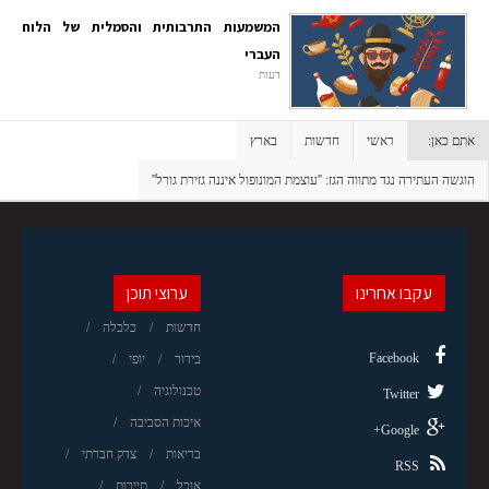
המשמעות התרבותית והסמלית של הלוח
העברי
דעות
אתם כאן:
ראשי
חדשות
בארץ
הוגשה העתירה נגד מתווה הגז: ''עוצמת המונופול איננה גזירת גורל''
עקבו אחרינו
ערוצי תוכן
חדשות
כלכלה
Facebook
בידור
יופי
טכנולוגיה
Twitter
איכות הסביבה
Google+
בריאות
צדק חברתי
RSS
אוכל
תיירות