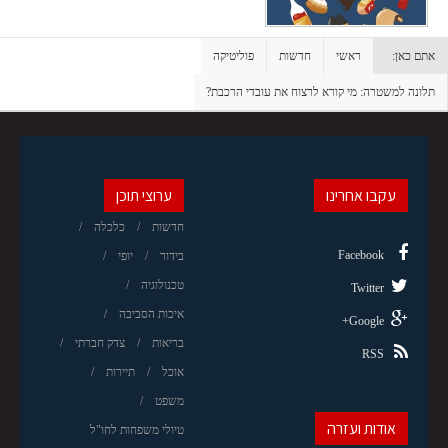
אתם כאן:
ראשי
חדשות
פוליטיקה
תלונה למשטרה: מי קורא לרצוח את עובדי הרכבת?
עקבו אחרינו
ערוצי תוכן
חדשות
כלכלה
Facebook
בידור
יופי
טכנולוגיה
Twitter
איכות הסביבה
Google+
בריאות
צדק חברתי
RSS
אוכל
תיירות
משפט
אודות ועזרה
טיולי משפחות לחו"ל