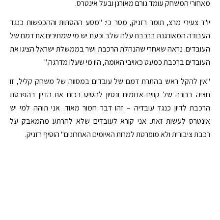
מאחורי המשחק עומד גורם מאורגן ובעל אינטרס.‬‬
‫‫יו"ר צעירי מרצ, תומר רזניק, מסר כי: "מסע ההסתות וההכפשות כנגד
העבודה המאורגנת ברכבת עלה שלב וכעת יש מי שמתירים את דמם של
העובדים. נראה שאחרי שהנהלת הרכבת ושר בממשלת ישראל הציגו את
העובדים ברכבת כמעט כאויבי האומה, היו מי שעלו מדרגה."
"אין להקל ראש בהתרת דמם של עובדים במסווה של משחק קליל, זו
חציה ברורה של קווים אדומים ונסיון להסיט בכוח את הדיון בהפרטת
הרכבת לדיון כנגד עובדיה – זהו דבר חמור מאוד. אני תוהה למי יש
אינטרס לעשות זאת. אני קורא לעובדים שלא להרתע מהמאבק על
רכבת ציבורית ולא מופרטת למרות האיומים האחרונים" הוסיף רזניק.