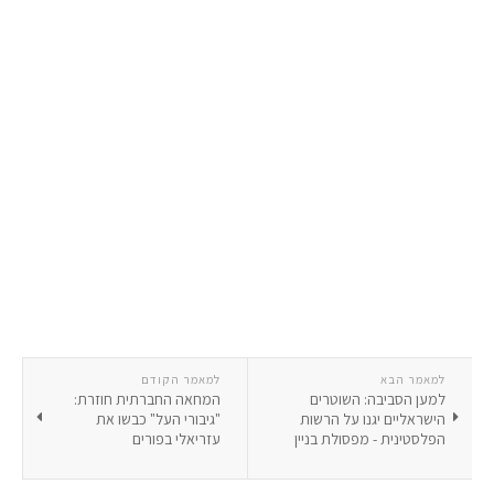
למאמר הבא
למאמר הקודם
למען הסביבה: השוטרים
המחאה החברתית חוזרת:
הישראליים יגנו על הרשות
"גיבורי העל" כבשו את
הפלסטינית - מפסולת בניין
עזריאלי בפורים