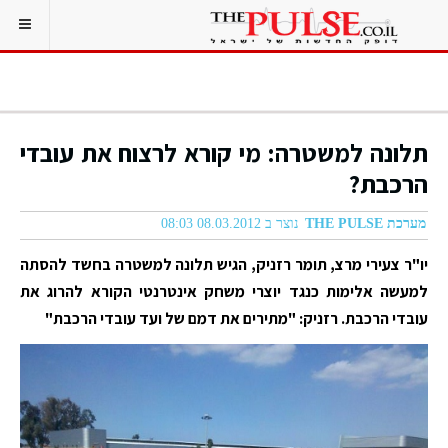
תלונה למשטרה: מי קורא לרצוח את עובדי
הרכבת?
מערכת THE PULSE
נוצר ב 08.03.2012 08:03
‫יו"ר צעירי מרצ, תומר רזניק, הגיש תלונה למשטרה בחשד להסתה
למעשה אלימות כנגד יוצרי משחק אינטרנטי הקורא להרוג את
עובדי הרכבת‬‬. רזניק: ‫‫"מתירים את דמם של ועד עובדי הרכבת"‬‬