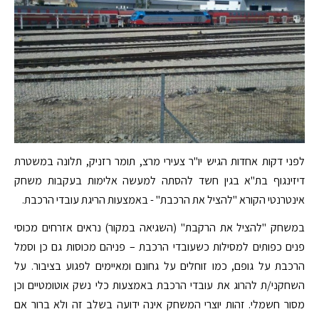
לפני דקות אחדות הגיש יו"ר צעירי מרצ, תומר רזניק, תלונה במשטרת
דיזינגוף בת"א בגין חשד להסתה למעשה אלימות בעקבות משחק
אינטרנטי הקורא "להציל את הרכבת" - באמצעות הריגת עובדי הרכבת.‬‬
‫‫במשחק "להציל את הרקבת" (השגיאה במקור) נראים אזרחים מכוסי
פנים כפותים למסילות כשעובדי הרכבת – פניהם מכוסות גם כן וסמל
הרכבת על גופם, כמו זוחלים על גחונם ומאיימים לפגוע בציבור. על
השחקני/ת להרוג את עובדי הרכבת באמצעות כלי נשק אוטומטיים וכן
מסור חשמלי. זהות יוצרי המשחק אינה ידועה בשלב זה ולא ברור אם