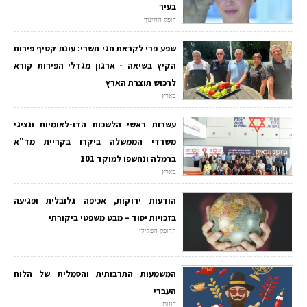
בעיר
דופק החינוך
שפע פרי לקראת חגי תשרי: עונת קטיף פירות
הקיץ בשיאה - ארגון מגדלי הפירות קורא
לרכוש תוצרת הארץ
בארץ
עשרות ראשי הלשכות הדו-לאומיות ונציגי
משרדי הממשלה ביקרו בקריית מד"א
ברמלה ונחשפו למוקד 101
בארץ
הודעות ירוקות, אכיפה גלובלית ופגיעה
בזכויות יסוד – מבט משפטי ביקורתי
הדופק הפלילי
המשמעות התרבותית והסמלית של הלוח
העברי
דעות