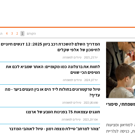
הקודם
1
2
3
4
הב
המדריך השלם להשכרת רכב ביוון 2025: 12 דגשים חיוניים
לחיסכון של אלפי שקלים
יול 25, 2025
טיולים למשפחה
לחוות את ברצלונה כמו מקומיים: האתר שמביא לכם את
הטיפים הכי שווים
יול 07, 2024
טיולים למשפחה
טיול טרקטורונים בחולות ליד הים או בין העצים ביער - מה
עדיף?
ספט 06, 2023
טיולים למשפחה
 חידה משפחתי, סיפורי
חוגגים עצמאות 75 בפנינות הטבע של ארצנו
אפר 19, 2023
טיולים למשפחה
מוזיאון ומציעות
'צוהר למרחב' טיילת מצפה רמון - טיול לאוהבי המדבר
, כניסה לגלריית