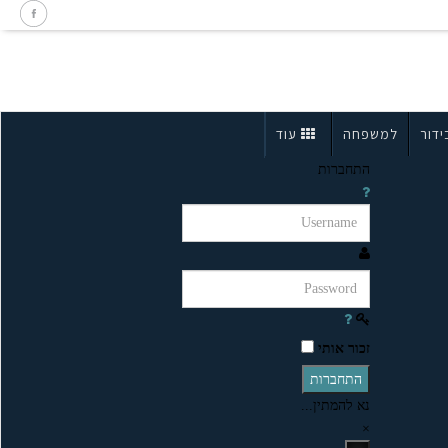
ידור
למשפחה
עוד
התחברות
זכור אותי
התחברות
נא להמתין...
×