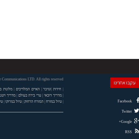
 Communications LTD. All rights reserved
עקבו אחרינו
|
חידות
|
זנזיבר
|
האיים המלדיבים
|
מלונות ב
|
מדריך דובאי
|
ערי בירה בעולם
|
מדריך ויטנ
Facebook
|
טיול במזרח
|
המזרח הרחוק
|
טיול במרוקו
|
טי
Twitter
Google+
RSS