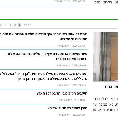
אפר 05, 2023
טיולים למשפחה
וסט הקרוב מזמין
הקודם
1
2
3
4
הב
נופש בריאותי באירופה: איך חבילות ספא משפרות את איכות
החיים בגיל השלישי
אפר 13, 2026
תיירות בארץ
סיור טעימות או מסעדת שף בירושלים? ההשוואה שלא
ידעתם שאתם צריכים
מרס 23, 2025
תיירות בארץ
הסתיים שלב א בפיתוח טיילת תיירותית "בן גוריון" במסלול ב
נהג ללכת ראש הממשלה הראשון, דוד בן גוריון
פבר 27, 2023
תיירות בארץ
אורבנית
היקבים הטובים ביותר במרכז הארץ
 כיצד לבלות בה,
ינו 08, 2023
תיירות בארץ
, פאן מבוקר ועד
היכן לטייל באזור ירושלים?
לכם תהיה מושלמת
אוק 24, 2022
תיירות בארץ