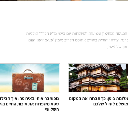
202 במוזיאון אנו: כתב חידה משפחתי, סיפורי סבתא וסדנת
כניסה למוזיאון ומציעות למשפחות יום בילוי מלא הכולל תוכניות
סדנת יצירה ייחודית בחודש אוגוסט הקרוב מזמין 'אנו-מוזיאון העם
ופן של גילוי,…
לונות ביפן: כך תבחרו את המקום
נופש בריאותי באירופה: איך חבילו
ושלם לטיול שלכם
ספא משפרות את איכות החיים בגי
השלישי