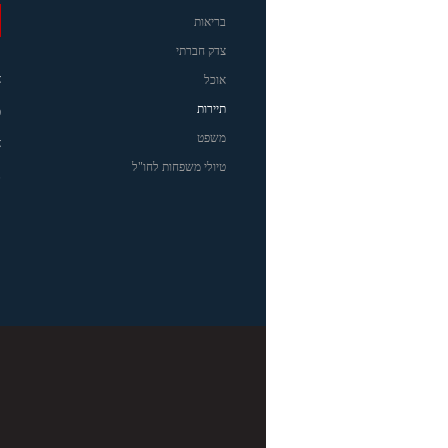
בריאות
צדק חברתי
צ
אוכל
תיירות
מ
משפט
א
טיולי משפחות לחו"ל
נ
ר