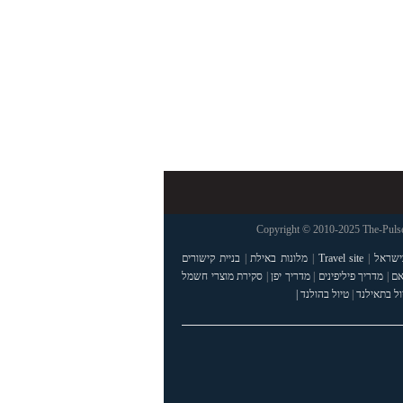
Copyright © 2010-2025 The-Pulse
ישראל
|
Travel site
|
מלונות באילת
|
בניית קישורים
אם
|
מדריך פיליפינים
|
מדריך יפן
|
סקירת מוצרי חשמל
ול בתאילנד
|
טיול בהולנד |