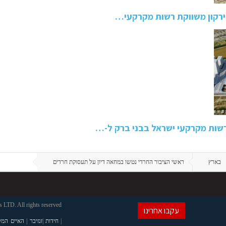
הירקון משווקת רשות מקרקעי…
שות מקרקעי ישראל בבני ברק ל-…
בארץ
ראשי הציבור החרדי נטשו במחאה דיון על תעסוקת חרדים
LTD. All rights reserved
עקבו אחרינו
|
חידות
|
זנזיבר
|
האיים המל