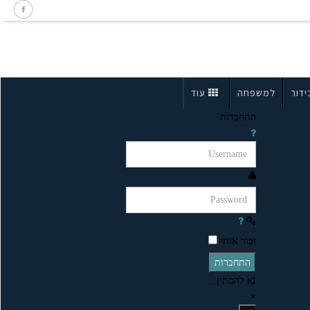
ידור
למשפחה
עוד
התחברות
זכור אותי
התחברות
נא להמתין...
×