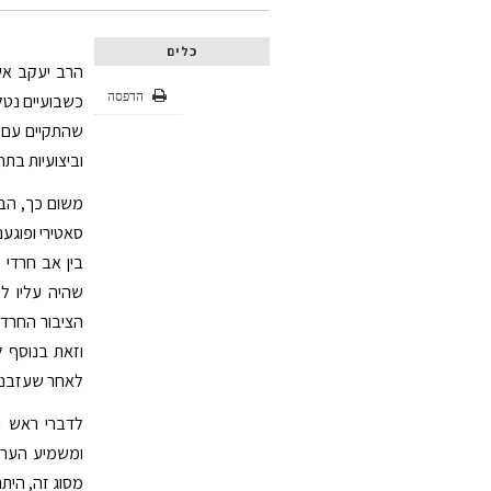
כלים
הרב יעקב אשר
הדפסה
כשבועיים נטל
שהתקיים עם מ
וביצועיות בתח
משום כך, הבה
בין אב חרדי 
שהיה עליו ל
הציבור החרדי
וזאת בנוסף ל
לאחר שעזבנו
לדברי ראש ה
ומשמיע הערות
מסוג זה, הית