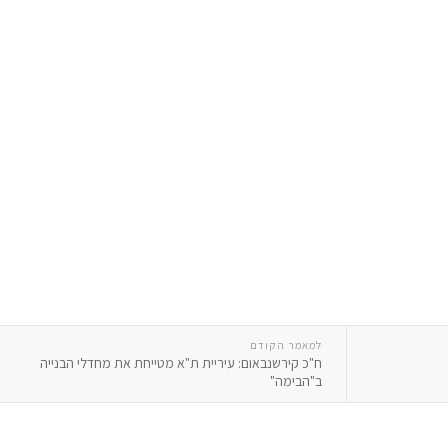
למאמר הקודם
ח"כ קירשנבאום: עיריית ת"א מטייחת את מחדלי הבנייה
ב"הבימה"