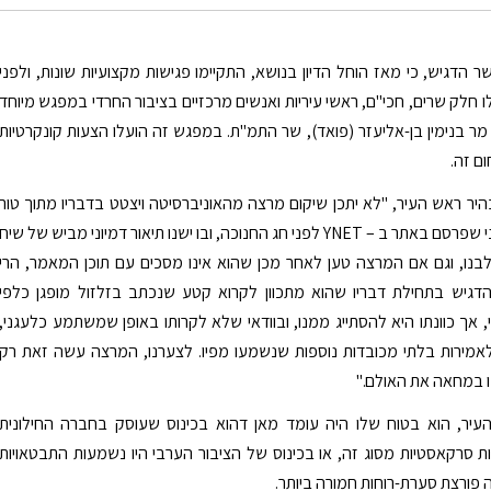
 הדגיש, כי מאז הוחל הדיון בנושא, התקיימו פגישות מקצועיות שונות, ולפני
ו חלק שרים, חכי"ם, ראשי עיריות ואנשים מרכזיים בציבור החרדי במפגש מיוחד
ר בנימין בן-אליעזר (פואד), שר התמ"ת. במפגש זה הועלו הצעות קונקרטיות
ום זה.
יר ראש העיר, "לא יתכן שיקום מרצה מהאוניברסיטה ויצטט בדבריו מתוך טור
סאטירי ופוגעני שפרסם באתר ב – YNET לפני חג החנוכה, ובו ישנו תיאור דמיוני מביש של שיח
לבנו, וגם אם המרצה טען לאחר מכן שהוא אינו מסכים עם תוכן המאמר, הרי
הדגיש בתחילת דבריו שהוא מתכוון לקרוא קטע שנכתב בזלזול מופגן כלפי
, אך כוונתו היא להסתייג ממנו, ובוודאי שלא לקרותו באופן שמשתמע כלעגני,
אמירות בלתי מכובדות נוספות שנשמעו מפיו. לצערנו, המרצה עשה זאת רק
 במחאה את האולם."
עיר, הוא בטוח שלו היה עומד מאן דהוא בכינוס שעוסק בחברה החילונית
 סרקאסטיות מסוג זה, או בכינוס של הציבור הערבי היו נשמעות התבטאויות
ה פורצת סערת-רוחות חמורה ביותר.