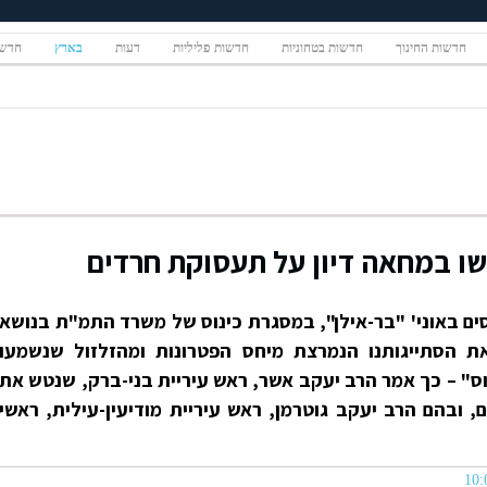
חדשות החינוך
חדשות בטחוניות
חדשות פליליות
דעות
בארץ
חדשו
שו במחאה דיון על תעסוקת חרדים
ם באוני' "בר-אילן", במסגרת כינוס של משרד התמ"ת בנושא
ת הסתייגותנו הנמרצת מיחס הפטרונות ומהזלזול שנשמעו
" – כך אמר הרב יעקב אשר, ראש עיריית בני-ברק, שנטש את
, ובהם הרב יעקב גוטרמן, ראש עיריית מודיעין-עילית, ראשי