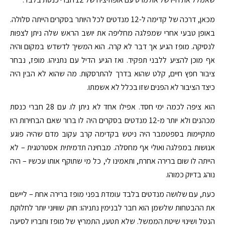
מכאן, דרכה של קדימה ל-12 מנדטים לכל היותר בסקרים הייתה סלולה.
באופן טבעי אחרי שמפלגה מחליפה את יושב הראש שלה ניתן לצפות
לנסיקה. מופז הגיע אך דבר לא קרה. הוא המשיך לדשדש במקום והיה
אף מוכן להציע ללבני תפקיד. ואז הגיע הדיל עם נתניהו. מופז, נבחר
ציבור חפץ חיים, קלט שהוא בדרך להתרסקות. מה שהוא לא הבין היה
כיצד הציבור לא הפנים שזו בכלל לא אשמתו.
הוא ציפה לכמה ימי חסד. אפילו אחד לא ניתן לו. עם 28 חברי כנסת
מכהנים ולא יותר מ-12 מנדטים בסקרים היה לו ברור שאם הבחירות היו
מתקיימות בספטמבר היה ניטש בקדימה קרב עקוב מדם שהיה פוגע
אנושות במפלגה ואולי אף מחסלה. מבחינה תדמיתית אסטרטגית – לא
הייתה לו שום ברירה אחרת, ותאמינו לי, כל מי שתוקף אותו עכשיו – היה
נוהג בדיוק כמוהו.
כעת, עם שלושה מנדטים בלבד עומדת בפני מופז ברירה אחת – ליישם
את ההבטחות שלשמן הוא חבר לבנימין נתניהו: חוק שוויוני יותר לחלוקת
הנטל ושינוי שיטת הממשל. שלא תטעו, התמריץ של מופז וחבריו לסיעה