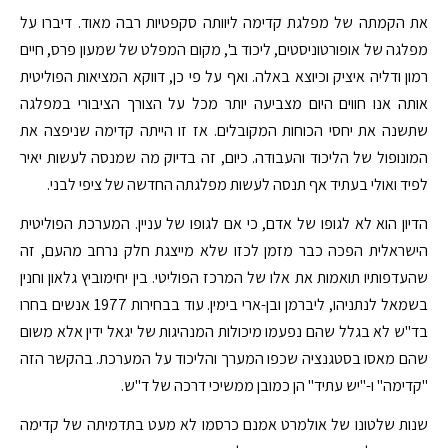
את הקמתה של מפלגת קדימה ליוותה סקפטיות רבה מאוד. דיברו על
מפלגה של אופורטוניסטים, ליכוד ב', מקום המפלט של שמעון פרס, חיים
רמון ודליה איציק וכיוצא באלה. ואף על פי כן, דווקא המציאות הפוליטית
אותה אנו חווים היום מצביעה יותר מכל על הצורך הציבורי במפלגה
שתשנה את יחסי הכוחות המקובלים. אז זו הייתה קדימה שניפצה את
המונופול של הליכוד והעבודה. כיום, זה בדיוק מה שמנסה לעשות יאיר
לפיד ואולי בעתיד אף תנסה לעשות מפלגתה החדשה של ציפי לבני.
הדיון הוא לא לגופו של אדם, כי אם לגופו של עניין. המערכת הפוליטית
הישראלית הפכה כבר מזמן לכזו שלא מייצגת חלק נרחב מהעם, זה
שהעדפותיו תואמות את אלו של המרכז הפוליטי. בין יחימוביץ גלאון וחנין
בשמאל לנתניהו, ליברמן ובן-ארי בימין. עוד בבחירות 1977 אנשים בחרו
בד"ש לא בגלל שהם נפעמו מיכולות המנהיגות של יגאל ידין אלא משום
שהם מאסו בסטגנציה שכפו המערך והליכוד על המערכת. בהקשר הזה
"קדימה" ו-"יש עתיד" הן כמובן ממשיכי דרכה של ד"ש.
שנות שלטונו של אולמרט אמנם כרסמו לא מעט בתדמיתה של קדימה