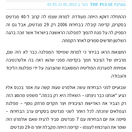
מערכת THE PULSE
נוצר ב 21.05.2012 01:05
ההתחלה דווקא הייתה מעודדת. למרות שצפו לה קרוב ל-40 מנדטים
בסקרים, קדימה קיבלה בבחירות 2006 רק 29 מנדטים, אבל גם זה
הספיק לה על מנת להפוך למפלגה הראשונה בישראל אשר זוכה בהגה
השלטון חודשים ספורים לאחר הקמתה.
התוצאות הראו בבירור כי למרות שמייסד המפלגה כבר לא היה שם,
מרביתו של הציבור תמך בקדימה מפני שהוא ראה בה אלטרנטיבה
אמיתית למערכת הפוליטית המסואבת שהונהגה על ידי מפלגות הליכוד
והעבודה.
שבועיים לפני הבחירות עשה אולמרט טעות קשה עת אמר בכנס אליו
הגיע "אנחנו כבר ניצחנו – השאלה היא רק בכמה." משפט מהסוג הזה
רק הגביר את האדישות הציבורית ויצר תקדים מרתק נוסף – מפלגת
הגמלאים שזכתה לכל היותר לשני מנדטים בסקרים ערב הבחירות –
סיימה את יום הבחירות עם 7 מנדטים. סביר להניח שאם אולמרט היה
שומר את הערכותיו לעצמו – קדימה הייתה מקבלת יותר מ-29 מנדטים.