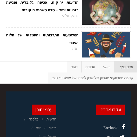
הודעות ירוקות, אכיפה גלובלית ופגיעה
בזכויות יסוד – מבט משפטי ביקורתי
הדופק הפלילי
המשמעות התרבותית והסמלית של הלוח
העברי
דעות
אתם כאן:
ראשי
חדשות
דעות
קדימה מתרסקת: מהחזון של שרון למבחן של מופז/ יורי גנקין
עקבו אחרינו
ערוצי תוכן
חדשות
כלכלה
Facebook
בידור
יופי
טכנולוגיה