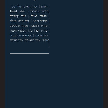
|
חידות
|
זנזיבר
|
האיים המלדיבים
|
מלונות בישראל
|
Travel site
|
מלונות באילת
|
בניית קישורים
|
מדריך דובאי
|
ערי בירה בעולם
|
מדריך ויטנאם
|
מדריך פיליפינים
|
מדריך יפן
|
סקירת מוצרי חשמל
|
טיול במזרח
|
המזרח הרחוק
|
טיול
במרוקו
|
טיול בתאילנד
|
טיול בהולנד
|