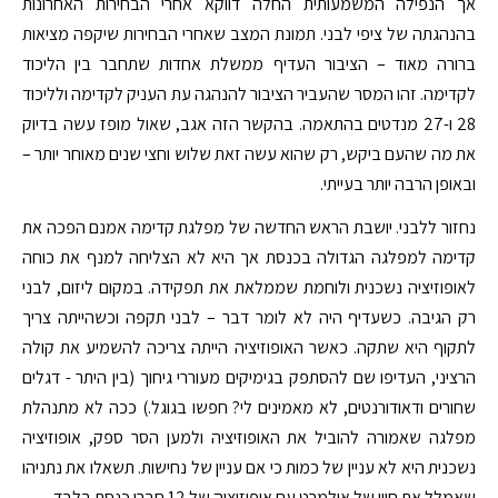
אך הנפילה המשמעותית החלה דווקא אחרי הבחירות האחרונות
בהנהגתה של ציפי לבני. תמונת המצב שאחרי הבחירות שיקפה מציאות
ברורה מאוד – הציבור העדיף ממשלת אחדות שתחבר בין הליכוד
לקדימה. זהו המסר שהעביר הציבור להנהגה עת העניק לקדימה ולליכוד
28 ו-27 מנדטים בהתאמה. בהקשר הזה אגב, שאול מופז עשה בדיוק
את מה שהעם ביקש, רק שהוא עשה זאת שלוש וחצי שנים מאוחר יותר –
ובאופן הרבה יותר בעייתי.
נחזור ללבני. יושבת הראש החדשה של מפלגת קדימה אמנם הפכה את
קדימה למפלגה הגדולה בכנסת אך היא לא הצליחה למנף את כוחה
לאופוזיציה נשכנית ולוחמת שממלאת את תפקידה. במקום ליזום, לבני
רק הגיבה. כשעדיף היה לא לומר דבר – לבני תקפה וכשהייתה צריך
לתקוף היא שתקה. כאשר האופוזיציה הייתה צריכה להשמיע את קולה
הרציני, העדיפו שם להסתפק בגימיקים מעוררי גיחוך (בין היתר - דגלים
שחורים ודאודורנטים, לא מאמינים לי? חפשו בגוגל.) ככה לא מתנהלת
מפלגה שאמורה להוביל את האופוזיציה ולמען הסר ספק, אופוזיציה
נשכנית היא לא עניין של כמות כי אם עניין של נחישות. תשאלו את נתניהו
שאמלל את חייו של אולמרט עם אופוזיציה של 12 חברי כנסת בלבד.