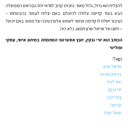
להצליח הוא גדול, גדול מאוד. נתניהו קרוב לוודאי יהיה גם ראש הממשלה
הבא בעוד קדימה עלולה להיעלם. באם יצליח לעמוד בהבטחתו –
הציבור ייסלח לו קדימה תחזור לשמש אלטרנטיבה של ממש. באם ייכשל
– חזונו של אריאל שרון יתפוגג כלא היה.
הכותב הוא יורי גנקין, יועץ אסטרטגי המתמחה במיתוג אישי, עסקי
ופוליטי
Tags:
אריאל שרון
בנימין נתניהו
יאיר לפיד
יורי גנקין
ציפי לבני
קדימה
שאול מופז