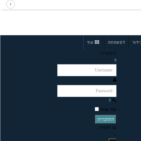
ידור
למשפחה
עוד
התחברות
זכור אותי
התחברות
נא להמתין...
×