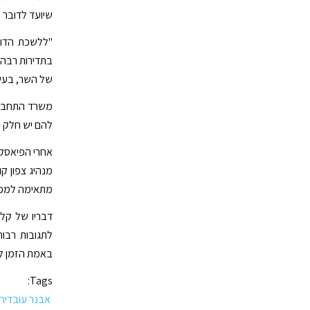
שיועד לדובר 
"ללשכת הדוב
בתדירות רבה,
של השר, בעיד
משרד התחבורה
להם יש חלק -
אחרי הפיאסקו
מנהיג צפון ק
מתאימה לממשל
דבריו של קלר
לתגובות רבו
באמת הזמן לע
Tags:
אבנר עובדיה