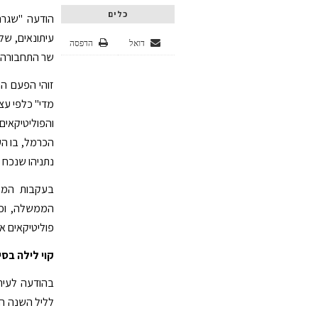
כלים
הודעה "שגרת
עיתונאים, של
דואל
הדפסה
שר התחבורה י
זוהי הפעם הר
מדי" כלפי עצ
והפוליטיקאי
הכרמל, בו הע
נתניהו שנכח 
בעקבות המקר
הממשלה, וכע
פוליטיקאים א
קוי לילה בס
בהודעה לעית
לליל השנה הא