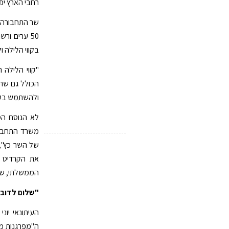
רחבי הארץ יפ
שר התחבורה ו
50 ערים ו
בקווי הלילה ו
"קווי הלילה 
הכולל גם שתי
ולהשתמש בקוו
לא הנוסח הס
משרד התחבור
של השר כץ",
את הקרדיט 
הממשלתי, שהנ
"שלום לדובר
העיתונאי יונ
ה"מפרגנות מד