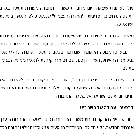
ית" לעיתונות שיצאה היום מדוברות משרד התחבורה מעוררת תסיסה בקרב
ראשונה מוחים נגד מדיניות ה"האדרה העצמית" שננקטת, לפי הנטען, בשלכת
שראל כץ.
אשונה שכתבים מוחים כנגד פוליטיקאים ודוברים הנוקטים במדיניות "מפרגנת
מם, ונראה כי מדובר בשינוי של כללי המשחק בין העיתונאים לבין לשכות השרים
ם, הנובע מהמבוכה הלאומית שנגרמה בעקבות טקס האזכרה לחללי אסון
ניק מנחה האירוע, השדרן דן כנר, שבחים מרחיקי לכת לראש הממשלה בנימין
באולם.
ה שזכה לכינוי "פרשת דן כנר", הופנו חיצי ביקורת רבים ללשכת ראש
ת זוהי הפעם הראשונה שחיצי ביקורת כאלו מופנים גם מול התנהלות של
חרים - ובראשם השר ישראל כץ, שר התחבורה.
ילבסטר - עבודה של השר כץ?
ונות שהפיצה הבוקר דוברות משרד התחבורה נכתב:
"
משרד התחבורה נערך
זרחית החדשה. "קווי הלילה" המיוחדים הנוסעים אל מוקדי הבילוי ובחזרה בכל