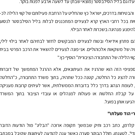
עלו גם בליל הסילבסטר (מוצאי שבת) עד לשעה ארבע לפנות בוקר.
הבטיחות בדרכים, ישראל כץ שהחליט על הרחבת פעילותם של קווי הלילה לכ-
רשויות בכל רחבי הארץ קרא לצעירים המתכננים לבלות בליל הסילבסטר לנסוע
להימנע מנהיגה בשכרות לאחר הבילוי.
הם פתרון אידיאלי ובטוח לצעירים המבקשים לחזור לבתיהם לאחר בילוי לילי,
ה של משקאות אלכוהוליים. אני פונה לצעירים להשאיר את הרכב הפרטי בבית
י הלילה של התחבורה הציבורית" הוסיף כץ."
פציפי הזה הוא שהרגיז את העיתונאים, אלא ההרגל המתמשך של דוברות
ה להציג כל החלטה, קטנה ככל שתהיה, בתוך משרד התחבורה, כ"החלטה
 לעומת הנהוג בדרך כלל בדוברות הממשלתית, אשר לעיתים קרובות מעניקה
על קבלת החלטות או פעולות למנהלים או עובדי הציבור בתוך המשרד
יעו אותן בפועל.
י הוד מעלתו"
י קלרמן, כתב רכב ותיק שבמשך תקופה ארוכה "הבליג" מול הודעות הדובר
י", לטענתו, חולל הבוקר סערה כאשר ענה להודעה לעיתונות שקיבל במכתב