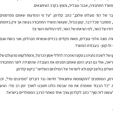
משרד התחבורה, אבנר עובדיה, והופץ בקרב העיתונאים.
ר של הוד מעלתו שלום," כתב קלרמן. "על פי ההודעות שאתם מפרסמים
 מסתבר שכל דבר, קטן כגדול, שעושה משרד התחבורה נעשה אך ורק ביוזמתו
ודו של השר, לפי הוראתו של השר, לפי החלטת השר וכו'.
 מונה אלפי עובדים, מאות פקידים בכירים ועשרות מנהלים, ואני בטוח שגם
 ולו קטן - בעבודת המשרד.
 של לשכת נתניהו בטקס האזכרה לחללי אסון הכרמל, והסתלקותו מהעולם של
וריאה, אולי גם הגיע הזמן שאתם תפנימו את העובדה שהסגידה לשר התחבורה
ים בולשביקים ולא לישראל של המילניום השלישי." ביקש קלרמן.
מן, המסמנים "התקוממות עיתונאית" חדשה נגד דוברים "מפרגנים מדי", זכו
ת. "כל הכבוד שאמרת את מה שבטח כולנו חשבנו לאורך זמן רב מדי. הגיע
שות לזה סוף." כתב לקלרמן עורך אחד מאתרי הרכב הפופולריים בישראל.