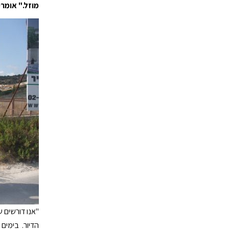
מוזל." אומר
"אנו דורשים ש