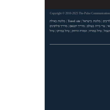
Copyright © 2010-2025 The-Pulse Communications 
דיבים
|
מלונות בישראל
|
Travel site
|
מלונות באילת
אי
|
ערי בירה בעולם
|
מדריך ויטנאם
|
מדריך פיליפינים
חשמל
|
טיול במזרח
|
המזרח הרחוק
|
טיול במרוקו
|
טיול