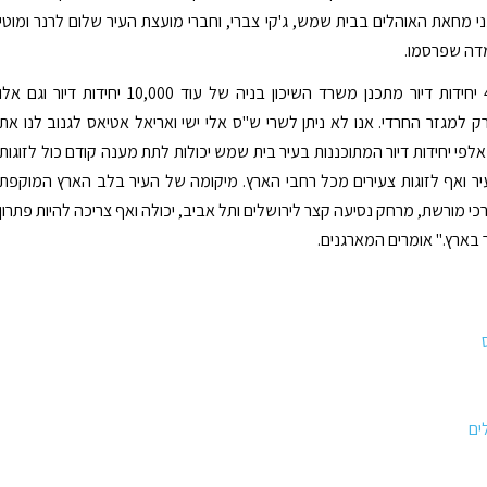
י מחאת האוהלים בבית שמש, ג'קי צברי, וחברי מועצת העיר שלום לרנר ומוטי
מדה שפרסמו.
"מלבד 4000 יחידות דיור מתכנן משרד השיכון בניה של עוד 10,000 יחידות דיור וגם אלו
רק למגזר החרדי. אנו לא ניתן לשרי ש"ס אלי ישי ואריאל אטיאס לגנוב לנו את
לפי יחידות דיור המתוכננות בעיר בית שמש יכולות לתת מענה קודם כול לזוגות
ר ואף לזוגות צעירים מכל רחבי הארץ. מיקומה של העיר בלב הארץ המוקפת
כי מורשת, מרחק נסיעה קצר לירושלים ותל אביב, יכולה ואף צריכה להיות פתרון
 בארץ." אומרים המארגנים.
ים