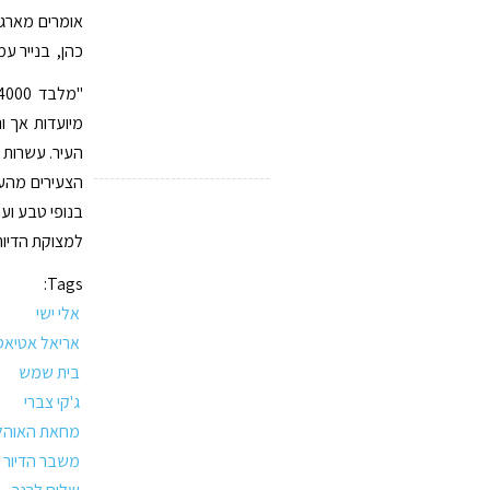
אומרים מארגנ
כהן, בנייר ע
מיועדות אך ו
העיר. עשרות א
הצעירים מהעי
בנופי טבע וער
למצוקת הדיור
Tags:
אלי ישי
אריאל אטיאס
בית שמש
ג'קי צברי
מחאת האוהל
משבר הדיור