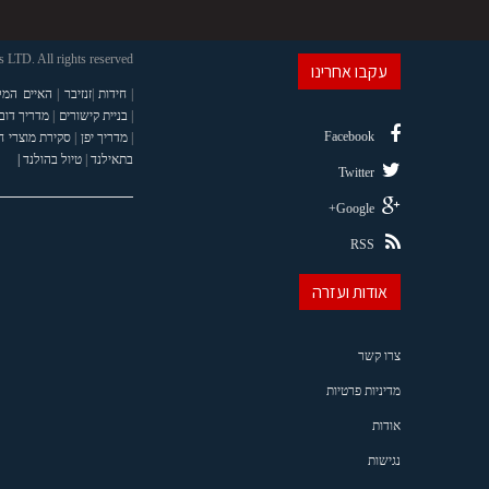
LTD. All rights reserved
עקבו אחרינו
|
חידות
|
זנזיבר
|
האיים המל
|
בניית קישורים
|
מדריך דוב
Facebook
|
מדריך יפן
|
סקירת מוצרי 
בתאילנד
|
טיול בהולנד |
Twitter
Google+
RSS
אודות ועזרה
צרו קשר
מדיניות פרטיות
אודות
נגישות