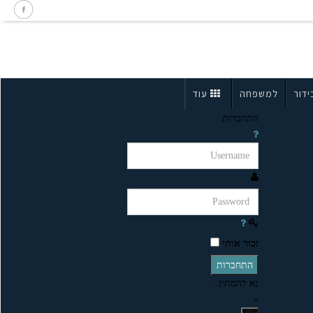
ידור
למשפחה
עוד
התחברות
זכור אותי
התחברות
נא להמתין...
×