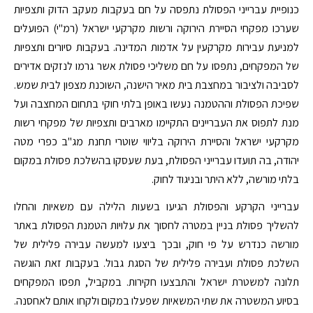
כנופיית עברייני הפסולת נתפסה על חם בעקבות מעקב הדוק ותצפיות
שערכו מפקחי הסיירת הירוקה ורשות מקרקעי ישראל (רמ"י) הפועלים
למניעת עבירות מקרקעין על אדמות המדינה. בעקבות סיורים ותצפיות
של המפקחים, נתפסו על חם משליכי פסולת אשר גרמו לנזקים אדירים
לסביבה ולציבור במחצבת בית מאיר הישנה, השוכנת מצפון לבית שמש.
שפיכת הפסולת וההטמנה נעשו באופן בלתי חוקי בתחום המחצבה ועל
מנת לתפוס את העבריינים התקיימו מארבים ותצפיות של מפקחי רשות
מקרקעי ישראל והסיירת הירוקה בליווי שוטרי תחנת מג"ב כפרי מטה
יהודה, בה תועדו עברייני הפסולת, בעת שעסקו בהשלכת פסולת במקום
בלתי מורשה, ללא היתר ובניגוד לחוק.
עברייני הקרקע והפסולת הגיעו בשעות הלילה עם משאיות והחלו
להשליך פסולת בניין במטרה לחסוך את עלויות הטמנת הפסולת באתר
מורשה כנדרש על פי חוק, ובכך ביצעו למעשה עבירה פלילית של
השלכת פסולת ועבירה פלילית של הסגת גבול. בעקבות זאת הוגשה
תלונה למשטרת ישראל והתבצעו חקירות. במקביל, תפסו המפקחים
בסיוע המשטרה את שתי המשאיות שפעלו במקום ולקחו אותם לאחסנה.