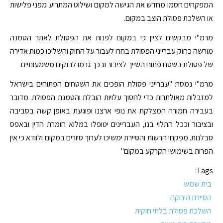
המפקחים חסמו מחדש את הגישה למקום ושילוט המתריע מפני פלישות
או השלכת פסולת הוצב במקום.
מרמ"י מבקשים לציין כי במקום לפנות את הפסולת לאתר הטמנה
מורשה כחוק עברייני הפסולת בחרו לעבור על החוק והשליכו כמות אדירה
של פסולת בשטח פתוח השייך לציבור ובכך גרמו לנזקים משמעותיים.
מרמ"י נמסר: "עברייני פסולת הופכים את השטחים הפתוחים בישראל
למזבלות מאולתרות כדי לחסוך עלויות הובלת והטמנת הפסולת. מדובר
בעבירה חמורה המצלקת את נופי ארצנו ופוגעת באופן קשה בסביבה
ובציבור וככל התלוי בנו, העבריינים יטופלו במלוא חומרת הדין ובאפס
סבלנות. מפקחי הרשות והסיירת ימשיכו לערוך סיורים במקום ולוודא כי אין
הפרות בשימושי הקרקע במקום"
Tags:
בית שמש
הסיירת הירוקה
השלכת פסולת בלתי חוקית