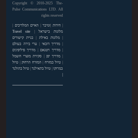
Copyright © 2010-2025 The-
Pulse Communications LTD. All
rights reserved
|
חידות
|
זנזיבר
|
האיים המלדיבים
|
מלונות בישראל
|
Travel site
|
מלונות באילת
|
בניית קישורים
|
מדריך דובאי
|
ערי בירה בעולם
|
מדריך ויטנאם
|
מדריך פיליפינים
|
מדריך יפן
|
סקירת מוצרי חשמל
|
טיול במזרח
|
המזרח הרחוק
|
טיול
במרוקו
|
טיול בתאילנד
|
טיול בהולנד
|