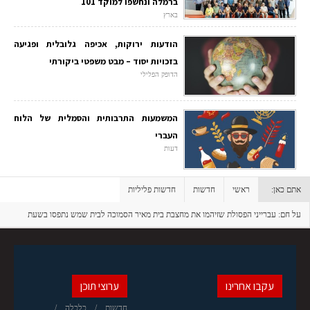
ברמלה ונחשפו למוקד 101
בארץ
הודעות ירוקות, אכיפה גלובלית ופגיעה
בזכויות יסוד – מבט משפטי ביקורתי
הדופק הפלילי
המשמעות התרבותית והסמלית של הלוח
העברי
דעות
אתם כאן:
ראשי
חדשות
חדשות פליליות
על חם: עברייני הפסולת שזיהמו את מחצבת בית מאיר הסמוכה לבית שמש נתפסו בשעת
מעשה ע"י מפקחי רמ"י, הסיירת הירוקה והמשטרה
עקבו אחרינו
ערוצי תוכן
חדשות
כלכלה