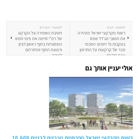
למאמר הבא
למאמר הקודם
רשות מקרקעי ישראל מזהירה
חטיבת השמירה על הקרקע
את תושבי מג'דל שמס
של רמ"י סיימה את פינוי חמש
בעקבות גל זיופים: הסכמי
המסעדות בחוף ראשון לציון
מכר של קרקעות על החרמון
ורצועת החוף והחזרתם
אינם חוקיים
לציבור.
אולי יעניין אותך גם
רשות מקרקעי ישראל מפרסמת מכרזים לבניית 10,600