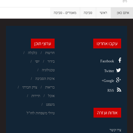
מים
אתם כאן:
ראשי
סביבה
מאמרים - סביבה
עקבו אחרינו
ערוצי תוכן
חדשות
כלכלה
Facebook
בידור
יופי
טכנולוגיה
Twitter
איכות הסביבה
Google+
בריאות
צדק חברתי
RSS
אוכל
תיירות
משפט
אודות ועזרה
טיולי משפחות לחו"ל
צרו קשר