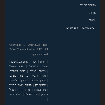
מדיניות פרטיות
אודות
נגישות
רכישת מאמרי קידום אתרים
Copyright © 2010-2025 The-
Pulse Communications LTD. All
rights reserved
|
חידות
|
זנזיבר
|
האיים המלדיבים
|
מלונות בישראל
|
Travel site
|
מלונות באילת
|
בניית קישורים
|
מדריך דובאי
|
ערי בירה בעולם
|
מדריך ויטנאם
|
מדריך פיליפינים
|
מדריך יפן
|
סקירת מוצרי חשמל
|
טיול במזרח
|
המזרח הרחוק
|
טיול
במרוקו
|
טיול בתאילנד
|
טיול בהולנד
|