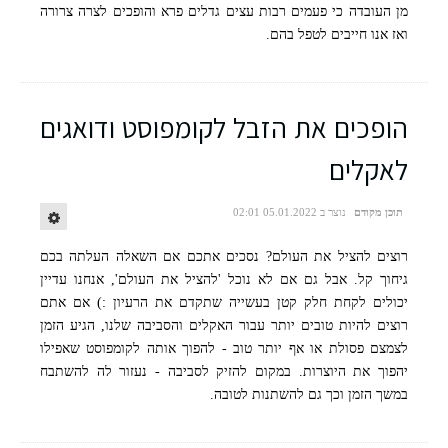
מן העובדה כי פעמים רבות עצים גדלים פרא והופכים לצרה צרורה
ואז אנו חייבים לטפל בהם.
הופכים את הזבל לקומפוסט ודואגים
לאקלים
תוכן מקודם
נוצר ב 05.01.2022 02:01
רוצים להציל את העולם? נסכים אתכם אם השאלה העלתה בכם
גיחוך קל. אבל גם אם לא נוכל 'להציל את העולם', אנחנו עדיין
יכולים לקחת חלק קטן בעשייה שתקדם את הרעיון :) אם אתם
רוצים להיות טובים יותר עבור האקלים והסביבה שלנו, הגיע הזמן
לצמצם פסולת או אף יותר טוב - להפוך אותה לקומפוסט שאפילו
יהפוך את היוצרות. במקום להזיק לסביבה - נעזור לה להשתבח
במשך הזמן וכך גם להשתנות לטובה.