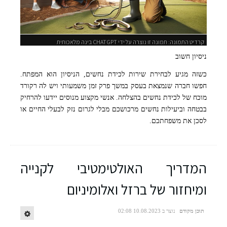
קרדיט התמונה: תמונה זו נוצרה על ידי CHATGPT בינה מלאכותית
ניסיון חשוב
כשזה מגיע לבחירת שירות לכידת נחשים, הניסיון הוא המפתח.
חפשו חברה שנמצאת בעסק במשך פרק זמן משמעותי ויש לה רקורד
מוכח של לכידת נחשים בהצלחה. אנשי מקצוע מנוסים יידעו להרחיק
בבטחה וביעילות נחשים מרכושכם מבלי לגרום נזק לבעלי החיים או
לסכן את משפחתכם.
המדריך האולטימטיבי לקנייה
ומיחזור של ברזל ואלומיניום
תוכן מקודם
נוצר ב 10.08.2023 02:08