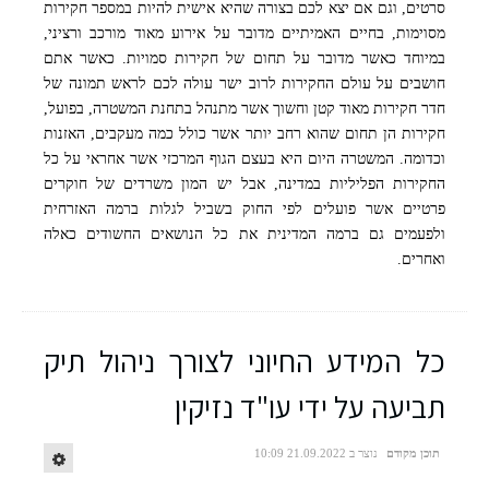
סרטים, וגם אם יצא לכם בצורה שהיא אישית להיות במספר חקירות
מסוימות, בחיים האמיתיים מדובר על אירוע מאוד מורכב ורציני,
במיוחד כאשר מדובר על תחום של חקירות סמויות. כאשר אתם
חושבים על עולם החקירות לרוב ישר עולה לכם לראש תמונה של
חדר חקירות מאוד קטן וחשוך אשר מתנהל בתחנת המשטרה, בפועל,
חקירות הן תחום שהוא רחב יותר אשר כולל כמה מעקבים, האזנות
וכדומה. המשטרה היום היא בעצם הגוף המרכזי אשר אחראי על כל
החקירות הפליליות במדינה, אבל יש המון משרדים של חוקרים
פרטיים אשר פועלים לפי החוק בשביל לגלות ברמה האזרחית
ולפעמים גם ברמה המדינית את כל הנושאים החשודים כאלה
ואחרים.
כל המידע החיוני לצורך ניהול תיק
תביעה על ידי עו"ד נזיקין
תוכן מקודם
נוצר ב 21.09.2022 10:09