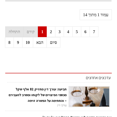
עמוד 1 מתוך 14
7
6
5
4
3
2
1
קודם
התחלה
סיום
הבא
10
9
8
עדכונים אחרונים
תביעה: עורך דין מחזיק 82 אלף שקל
מכספי הפיצויים של לקוחו ומסרב להעבירם
– והחתימה על הפשרה זויפה
עורכי דין