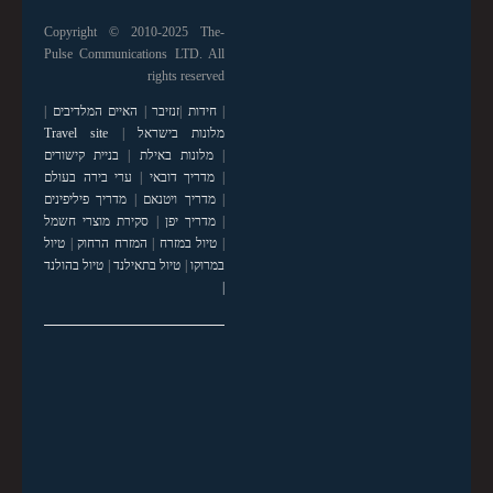
Copyright © 2010-2025 The-
Pulse Communications LTD. All
rights reserved
|
חידות
|
זנזיבר
|
האיים המלדיבים
|
מלונות בישראל
|
Travel site
|
מלונות באילת
|
בניית קישורים
|
מדריך דובאי
|
ערי בירה בעולם
|
מדריך ויטנאם
|
מדריך פיליפינים
|
מדריך יפן
|
סקירת מוצרי חשמל
|
טיול במזרח
|
המזרח הרחוק
|
טיול
במרוקו
|
טיול בתאילנד
|
טיול בהולנד
|