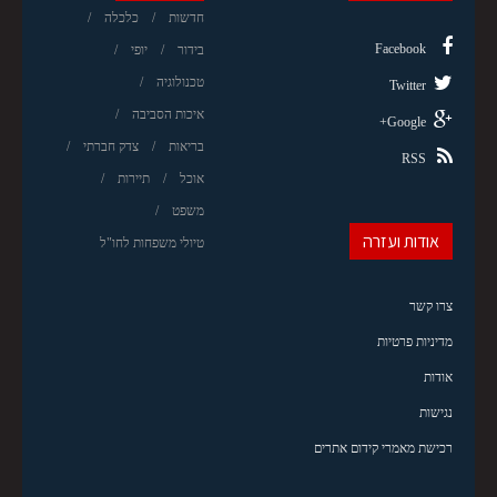
חדשות
כלכלה
Facebook
בידור
יופי
טכנולוגיה
Twitter
איכות הסביבה
Google+
בריאות
צדק חברתי
RSS
אוכל
תיירות
משפט
אודות ועזרה
טיולי משפחות לחו"ל
צרו קשר
מדיניות פרטיות
אודות
נגישות
רכישת מאמרי קידום אתרים