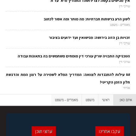
איך מגישים בקשה לצו ירושה? התהליך מ-א' עד ת'
עורכי דין
לשון הרע ברשתות חברתיות: מה מותר ומה אסור לכתוב
מאמרים - משפט
זכויות בן הזוג בירושה: מנישואין ועד ידועים בציבור
עורכי דין
הטכניקה החבויה שרק עורכי דין מומחים משתמשים בה בתאונות עבודה
עורכי דין
📜 עילות להתנגדות לצוואה: המדריך המלא לשמירה על רצון המת והדגשת
חלון הזמן הקריטי!
אזרחי
אתם כאן:
ראשי
משפט
מאמרים - משפט
עקבו אחרינו
ערוצי תוכן