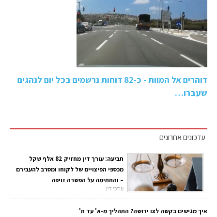
דוהרים אל המוות - כ-82 דוחות נרשמים בכל יום לנהגים
שעברו…
עדכונים אחרונים
תביעה: עורך דין מחזיק 82 אלף שקל
מכספי הפיצויים של לקוחו ומסרב להעבירם
– והחתימה על הפשרה זויפה
עורכי דין
איך מגישים בקשה לצו ירושה? התהליך מ-א' עד ת'