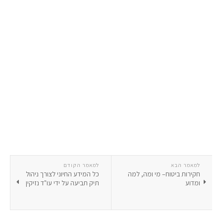
למאמר הבא
למאמר הקודם
חקירות ביטוח– מי ומה, למה
כל המידע החיוני לצורך ניהול
ומדוע
תיק תביעה על ידי עו"ד נזיקין