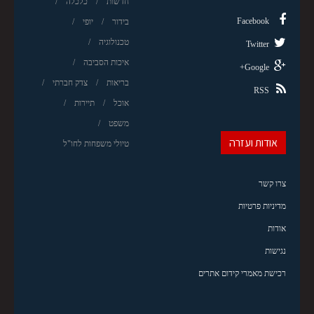
חדשות
כלכלה
Facebook
בידור
יופי
טכנולוגיה
Twitter
איכות הסביבה
Google+
בריאות
צדק חברתי
RSS
אוכל
תיירות
משפט
אודות ועזרה
טיולי משפחות לחו"ל
צרו קשר
מדיניות פרטיות
אודות
נגישות
רכישת מאמרי קידום אתרים