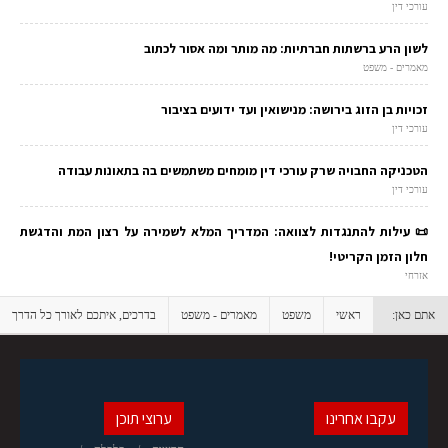
עורכי דין
לשון הרע ברשתות חברתיות: מה מותר ומה אסור לכתוב
מאמרים - משפט
זכויות בן הזוג בירושה: מנישואין ועד ידועים בציבור
עורכי דין
הטכניקה החבויה שרק עורכי דין מומחים משתמשים בה בתאונות עבודה
עורכי דין
📜 עילות להתנגדות לצוואה: המדריך המלא לשמירה על רצון המת והדגשת
חלון הזמן הקריטי!
אזרחי
אתם כאן:
ראשי
משפט
מאמרים - משפט
בדרכים, איתכם לאורך כל הדרך
עקבו אחרינו
ערוצי תוכן