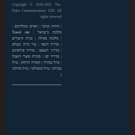
Copyright © 2010-2025 The-
Pulse Communications LTD. All
rights reserved
|
חידות
|
זנזיבר
|
האיים המלדיבים
|
מלונות בישראל
|
Travel site
|
מלונות באילת
|
בניית קישורים
|
מדריך דובאי
|
ערי בירה בעולם
|
מדריך ויטנאם
|
מדריך פיליפינים
|
מדריך יפן
|
סקירת מוצרי חשמל
|
טיול במזרח
|
המזרח הרחוק
|
טיול
במרוקו
|
טיול בתאילנד
|
טיול בהולנד
|