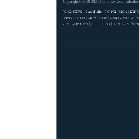
Copyright © 2010-2025 The-Pulse Communications 
דיבים
|
מלונות בישראל
|
Travel site
|
מלונות באילת
אי
|
ערי בירה בעולם
|
מדריך ויטנאם
|
מדריך פיליפינים
חשמל
|
טיול במזרח
|
המזרח הרחוק
|
טיול במרוקו
|
טיול