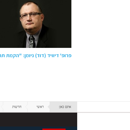
פרופ' דיוויד (דוד) ניומן: "הקמת
אתם כאן:
ראשי
חדשות