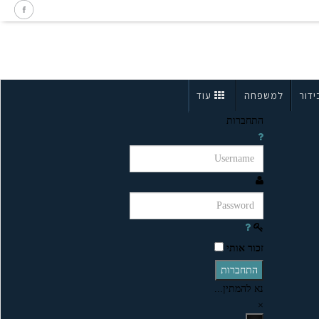
ידור
למשפחה
עוד
התחברות
זכור אותי
התחברות
נא להמתין...
×