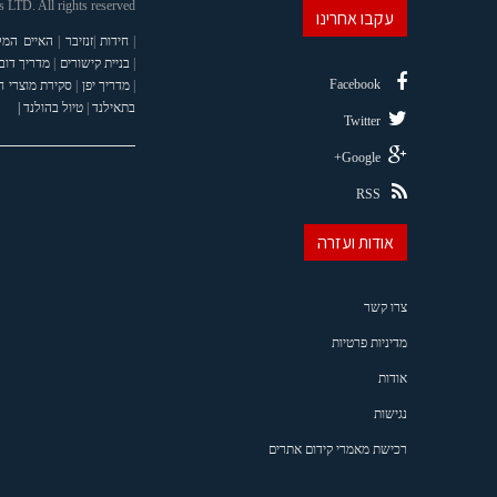
LTD. All rights reserved
עקבו אחרינו
|
חידות
|
זנזיבר
|
האיים המל
|
בניית קישורים
|
מדריך דוב
Facebook
|
מדריך יפן
|
סקירת מוצרי 
בתאילנד
|
טיול בהולנד |
Twitter
Google+
RSS
אודות ועזרה
צרו קשר
מדיניות פרטיות
אודות
נגישות
רכישת מאמרי קידום אתרים