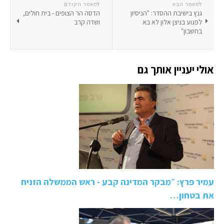
למאמר הבא
למאמר הקודם
גנץ בישיבת ההסדר: "הניסיון
הדסה הר הצופים - בית חולים,
לפגוע בניצן אלון לא בא
ושדה קרב
בחשבון"
אולי יעניין אותך גם
עמיר פרץ: ״מבקר המדינה קבע - ראש הממשלה הזניח
את בטחון…