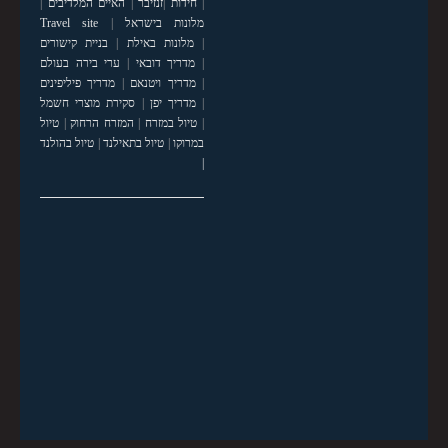
|
חידות
|
זנזיבר
|
האיים המלדיבים
|
מלונות בישראל
|
Travel site
|
מלונות באילת
|
בניית קישורים
|
מדריך דובאי
|
ערי בירה בעולם
|
מדריך ויטנאם
|
מדריך פיליפינים
|
מדריך יפן
|
סקירת מוצרי חשמל
|
טיול במזרח
|
המזרח הרחוק
|
טיול
במרוקו
|
טיול בתאילנד
|
טיול בהולנד
|