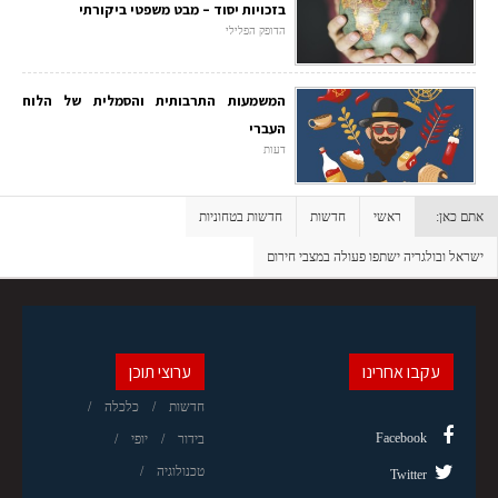
בזכויות יסוד – מבט משפטי ביקורתי
הדופק הפלילי
המשמעות התרבותית והסמלית של הלוח
העברי
דעות
אתם כאן:
ראשי
חדשות
חדשות בטחוניות
ישראל ובולגריה ישתפו פעולה במצבי חירום
עקבו אחרינו
ערוצי תוכן
חדשות
כלכלה
Facebook
בידור
יופי
טכנולוגיה
Twitter