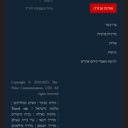
משפט
אודות ועזרה
טיולי משפחות לחו"ל
צרו קשר
מדיניות פרטיות
אודות
נגישות
רכישת מאמרי קידום אתרים
Copyright © 2010-2025 The-
Pulse Communications LTD. All
rights reserved
|
חידות
|
זנזיבר
|
האיים המלדיבים
|
מלונות בישראל
|
Travel site
|
מלונות באילת
|
בניית קישורים
|
מדריך דובאי
|
ערי בירה בעולם
|
מדריך ויטנאם
|
מדריך פיליפינים