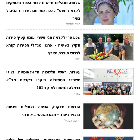
שלושה מנהלים חדשים לבתי הספר באופקים
לקראת תשפ"ז: ככה מתרחבת שדרת הניהול
בעיר
דופק החינוך
שפע פרי לקראת חגי תשרי: עונת קטיף פירות
הקיץ בשיאה - ארגון מגדלי הפירות קורא
לרכוש תוצרת הארץ
בארץ
עשרות ראשי הלשכות הדו-לאומיות ונציגי
משרדי הממשלה ביקרו בקריית מד"א
ברמלה ונחשפו למוקד 101
בארץ
הודעות ירוקות, אכיפה גלובלית ופגיעה
בזכויות יסוד – מבט משפטי ביקורתי
הדופק הפלילי
המשמעות התרבותית והסמלית של הלוח