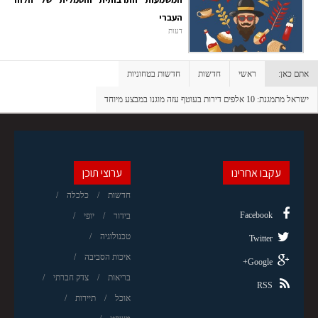
העברי
דעות
אתם כאן:
ראשי
חדשות
חדשות בטחוניות
ישראל מתמגנת: 10 אלפים דירות בעוטף עזה מוגנו במבצע מיוחד
עקבו אחרינו
ערוצי תוכן
חדשות
כלכלה
Facebook
בידור
יופי
טכנולוגיה
Twitter
איכות הסביבה
Google+
בריאות
צדק חברתי
RSS
אוכל
תיירות