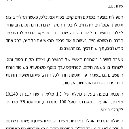
שדות נגב.
הפעילות בוצעה במרקם חיים קיים, צפוף ומאוכלס, כאשר תהליך ביצוע
תוספת הממ"דים היה חייב להבטיח המשך שיגרת חיים תקינה ובטוחה
לאלפי התושבים. לאור ההבנה שמדובר בפרויקט הנדסי לו היבטים
חברתיים משמעותיים, נעשה תיאום פרטני מראש עם כל דייר, בכל אחד
מהשלבים, תוך שיח רציף עם התושבים.
מעבר לשיפור ביטחונם האישי של התושבים, ויצירת מקום בטוח ומוגן
לשהות בו בשעת חירום, לפרוייקט ערך מוסף משמעותי בשיפור רווחת
התושבים גם בשגרה ע"י תוספת חדר לכל דירה, שיקום ושיפור חזיתות
הבניינים וכן שדרוג התשתיות הקיימות.
התכנית בוצעה בעלות כוללת של 1.3 מליארד שח לבניית 10,140
ממדים, הופעלו במסגרתה מעל 100 מתכננים, ופורסמו 78 מכרזים
לקבלני ביצוע.
הפעלת התכנית הוטלה באחריות משרד הבינוי והשיכון ונעשתה בשיתוף
פעולה מלא עם משרד רוה"מ, הסוכנות היהודית ראשי המועצות האזוריות