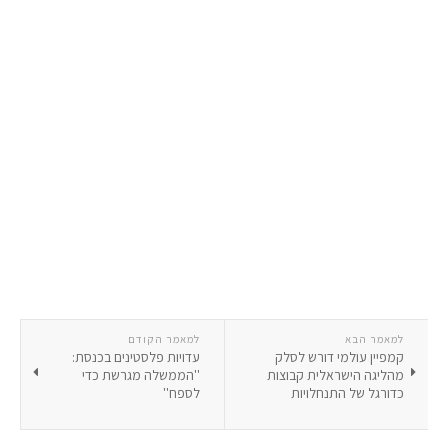
למאמר הבא
למאמר הקודם
קמפיין עולמי דורש לסלק
עדויות פלסטינים בכנסת:
מהליגה הישראלית קבוצות
''הממשלה מגרשת כדי
כדורגל של התנחלויות
לספח''