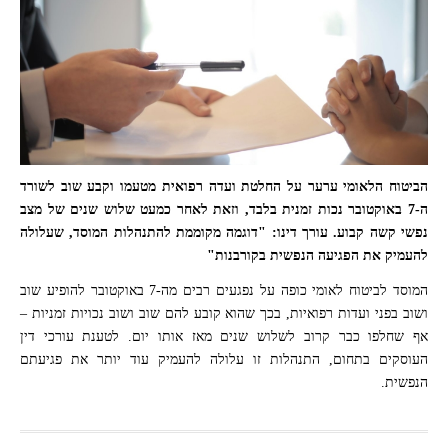
הביטוח הלאומי ערער על החלטת ועדה רפואית מטעמו וקבע שוב לשורד
ה-7 באוקטובר נכות זמנית בלבד, וזאת לאחר כמעט שלוש שנים של מצב
הגשת מסמכים וטפסים בוועדה (אילוסטרציה). צילום: Andrea Piacquadio / Pexels
נפשי קשה קבוע. עורך דינו: "דוגמה מקוממת להתנהלות המוסד, שעלולה
להעמיק את הפגיעה הנפשית בקורבנות"
המוסד לביטוח לאומי כופה על נפגעים רבים מה-7 באוקטובר להופיע שוב
ושוב בפני ועדות רפואיות, בכך שהוא קובע להם שוב ושוב נכויות זמניות –
אף שחלפו כבר קרוב לשלוש שנים מאז אותו יום. לטענת עורכי דין
העוסקים בתחום, התנהלות זו עלולה להעמיק עוד יותר את פגיעתם
הנפשית.