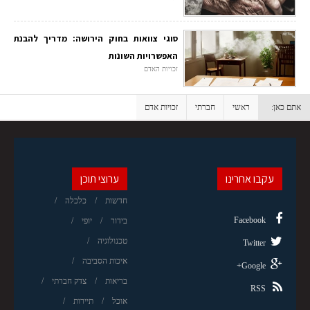
סוגי צוואות בחוק הירושה: מדריך להבנת
האפשרויות השונות
זכויות האדם
אתם כאן:
ראשי
חברתי
זכויות אדם
עקבו אחרינו
ערוצי תוכן
חדשות
כלכלה
Facebook
בידור
יופי
טכנולוגיה
Twitter
איכות הסביבה
Google+
בריאות
צדק חברתי
RSS
אוכל
תיירות