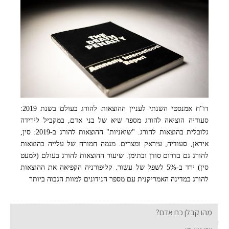
דו"ח אמנסטי השנתי לעניין ההוצאות להורג בעולם בשנת 2019:
אחד הדו"חות של אמנסטי בעניין עונש מוות. צילום: Amnesty International
סעודיה הוציאה להורג מספר שיא של בני אדם, במקביל לירידה
גלובלית בהוצאות להורג. "שיאניות" ההוצאות להורג ב-2019: סין,
איראן, סעודיה, עיראק ומצרים. מגמה חמורה של עלייה בהוצאות
להורג גם בדרום סודן ובתימן. שיעור ההוצאות להורג בעולם (למעט
סין) ירד ב-5% לשפל של עשור. קליפורניה הקפיאה את ההוצאות
להורג במדינה האמריקנית עם מספר הנידונים למוות הגבוה ביותר
מהו קבלן כח אדם?