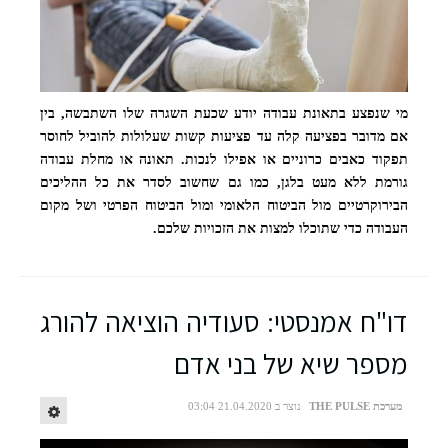
מי שנפצע בתאונת עבודה יודע שכעת השגרה שלו השתבשה, בין
אם מדובר בפציעה קלה עד פציעות קשות שעלולות להוביל לחוסר
תפקוד כאבים כרוניים או אפילו לנכות. תאונה או מחלת עבודה
גורמת ללא מעט בלגן, כמו גם שחשוב לסדר את כל ההליכים
הבירוקרטיים מול הביטוח הלאומי ומול הביטוח הפרטי ושל מקום
העבודה כדי שתוכלו למצות את הזכויות שלכם.
דו"ח אמנסטי: סעודיה הוציאה להורג
מספר שיא של בני אדם
מערכת THE PULSE
נוצר ב 21.04.2020 03:04