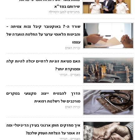
שירותם במד"א
מתגייסים למען הקהילה
שורד ה-7 באוקטובר קיבל נכות צמיתה –
והביטוח הלאומי ערער על החלטת הוועדה של
עצמו
זכויות האדם
האם מציאת זוגיות לדתיים יכולה להיות קלה
וממוקדת יותר?
מאמרים - חברתי
הדרך להבטיח ייצוג מקצועי במקרים
מורכבים של רשלנות רפואית
זכויות האדם
איך מחזקים חוסן ארגוני בעידן הדיגיטלי ומה
זה אומר על הצלחת העסק שלכם?
מאמרים - חברתי