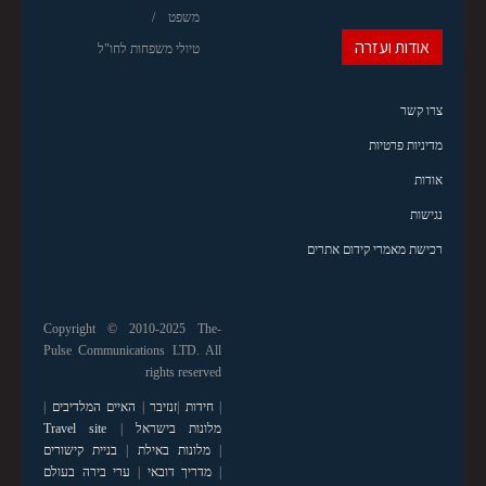
משפט
אודות ועזרה
טיולי משפחות לחו"ל
צרו קשר
מדיניות פרטיות
אודות
נגישות
רכישת מאמרי קידום אתרים
Copyright © 2010-2025 The-
Pulse Communications LTD. All
rights reserved
|
חידות
|
זנזיבר
|
האיים המלדיבים
|
מלונות בישראל
|
Travel site
|
מלונות באילת
|
בניית קישורים
|
מדריך דובאי
|
ערי בירה בעולם