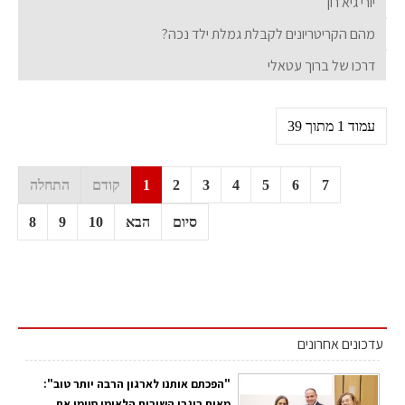
יורי גיא רון
מהם הקריטריונים לקבלת גמלת ילד נכה?
דרכו של ברוך עטאלי
עמוד 1 מתוך 39
7
6
5
4
3
2
1
קודם
התחלה
סיום
הבא
10
9
8
עדכונים אחרונים
"הפכתם אותנו לארגון הרבה יותר טוב":
מאות בוגרי השירות הלאומי סיימו את