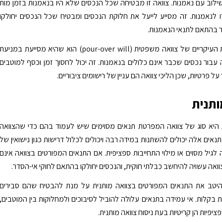
לוב עם נאמנות. צוואה זו מבטיחה שכל הנכסים שלא היו בנאמנות בזמן מות
ו לנאמנות. זה מסייע לייעל את חלוקת הנכסים ומבטיח שכל הנכסים יחולקו
 בהתאם לתנאי הנאמנות.
אחד היתרונות העיקריים של צוואה משפטית (pour-over will) הוא שהיא מסייעת במניעת
 עבור נכסים שכבר אינם כלולים בנאמנות. זה יכול לחסוך זמן וכסף למוטבים
על פרטיות, שכן הליכי צוואה הם עניין של רישומים ציבוריים.
ותנית
 היא סוג של צוואה המפרטת תנאים מסוימים שיש לעמוד בהם כדי שהצוואה
נאים אלה יכולים להשתנות במידה רבה ויכולים לכלול דרישות כגון נישואין של
לגיל מסוים או מילוי התחייבות ספציפית. אם התנאים המפורטים בצוואה אינם
וואה עשויה להיחשב כבלתי חוקית, והנכסים יחולקו בהתאם לחוקי אי-הסדר.
 היטב את התנאים המפורטים בצוואה מותנית על מנת להבטיח שהם סבירים
ות בקלות. אי עמידה בתנאים עלולה להוביל לסיבוכים ולמחלוקות בין המוטבים,
פציפיות הן קריטיות בעת ניסוח צוואה מותנית.