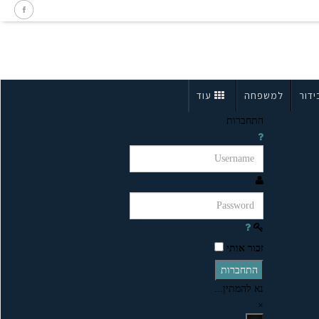
ידור
למשפחה
עוד
התחברות
זכור אותי
התחברות
נא להמתין...
×