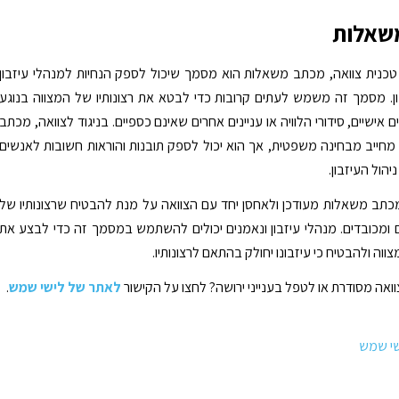
שאלות
טכנית צוואה, מכתב משאלות הוא מסמך שיכול לספק הנחיות למנהלי עיזבון
ון. מסמך זה משמש לעתים קרובות כדי לבטא את רצונותיו של המצווה בנוגע
אישיים, סידורי הלוויה או עניינים אחרים שאינם כספיים. בניגוד לצוואה, מכתב
מחייב מבחינה משפטית, אך הוא יכול לספק תובנות והוראות חשובות לאנשים
הול העיזבון.
מכתב משאלות מעודכן ולאחסן יחד עם הצוואה על מנת להבטיח שרצונותיו של
ם ומכובדים. מנהלי עיזבון ונאמנים יכולים להשתמש במסמך זה כדי לבצע את
מצווה ולהבטיח כי עיזבונו יחולק בהתאם לרצונותיו.
וואה מסודרת או לטפל בענייני ירושה? לחצו על הקישור
לאתר של לישי שמש
.
שי שמש