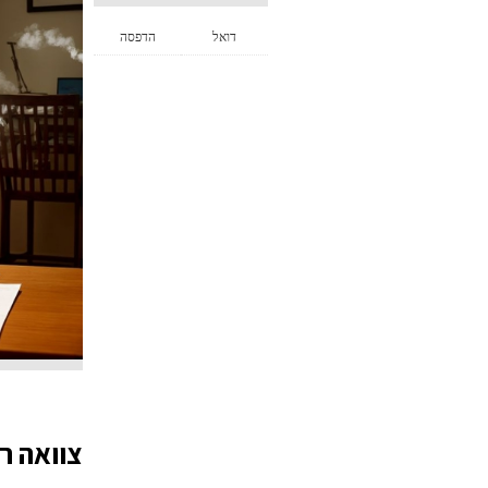
דואל
הדפסה
צוואה ר