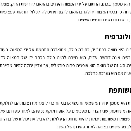
היא מסמך בכתב החתום על ידי המצווה והעדים בהתאם לדרישות החוק. צוואה
חה כי נכסי המצווה יחולקו בהתאם לרצונותיו ויכולה לכלול הוראות ספציפיות
נכסים פיננסיים וחפצים אישיים.
ולוגרפית
פית היא צוואה בכתב יד, כתובה כולה, מתוארכת ונחתמת על ידי המצווה. בעוד
רפית אינה דורשת עדים, היא חייבת להיות כולה בכתב ידו של המצווה כדי
 סוג זה של צוואה הוא אופציה פחות פורמלית, אך עדיין יכולה להיות מחייבת
ית אם היא נערכת כהלכה.
משותפת
 היא מסמך יחיד המשמש זוג נשוי או בני זוג כדי לתאר את רצונותיהם לחלוקת
אה משותפת, שני הצדדים מסכימים על אופן חלוקת נכסיהם לאחר פטירתם של
צוואות משותפות יכולות להיות נוחות, הן עלולות להגביל את יכולתו של בן הזוג
לבצע שינויים בצוואה לאחר פטירתו של השני.