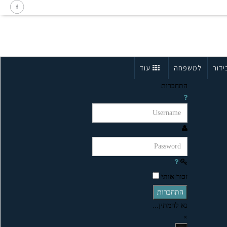
ידור
למשפחה
עוד
התחברות
זכור אותי
התחברות
נא להמתין...
×