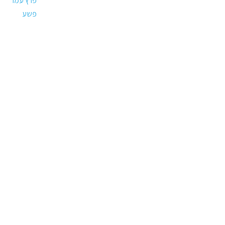
פרץ עמר
פשע