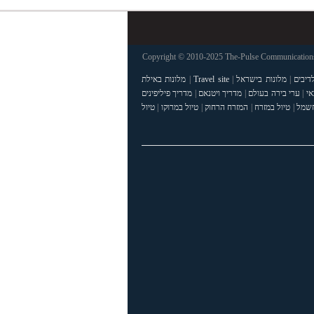
Copyright © 2010-2025 The-Pulse Communications 
דיבים
|
מלונות בישראל
|
Travel site
|
מלונות באילת
אי
|
ערי בירה בעולם
|
מדריך ויטנאם
|
מדריך פיליפינים
חשמל
|
טיול במזרח
|
המזרח הרחוק
|
טיול במרוקו
|
טיול