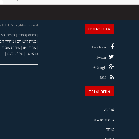
LTD. All rights reserved
עקבו אחרינו
|
חידות
|
זנזיבר
|
האיים המל
|
בניית קישורים
|
מדריך דוב
Facebook
|
מדריך יפן
|
סקירת מוצרי 
בתאילנד
|
טיול בהולנד |
Twitter
Google+
RSS
אודות ועזרה
צרו קשר
מדיניות פרטיות
אודות