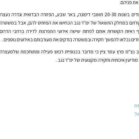
את פניהם.
ארבעת החשודים בשנות 20-30 תושבי דימונה, באר שבע, הפזורה הבדואית וגדרה נעצרו
ירתם במחלק התשאול של ימ"ר נגב הכחישו את המיוחס להם, אבל במשטרה
ף ראיות הקושרות אותם לפחות שישה אירועי התפרצות לדירה ברחבי הדרום
דים נכלאו להמשך חקירה ובמשטרה בודקים את מעורבותם באירועים נוספים .
נצ"מ פרץ עמר ציין כי מדובר בכנופיית רכוש פעילה ומתוחכמת שלמעצרה
דיעין איכותית וחקירה מקצועית של ימ"ר נגב .
ית
ל