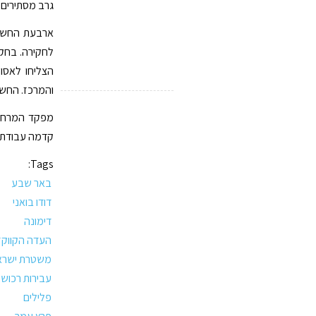
גרב מסתירים 
לחקירה. בחק
הצליחו לאסו
והמרכז. החשו
מפקד המרחב 
קדמה עבודת מו
Tags:
באר שבע
דודו בואני
דימונה
העדה הקווקז
משטרת ישרא
עבירות רכוש
פלילים