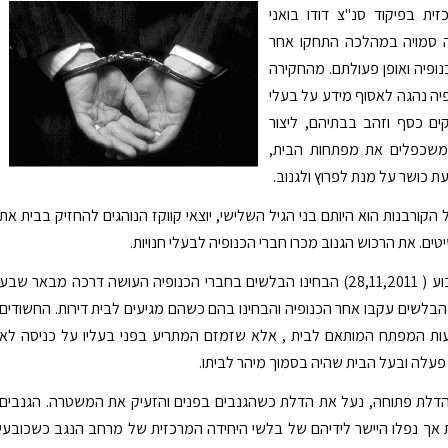
ית בפיקוד סנ"צ דודו בואני
 סמויה במהלכה התחקו אחר
נופיה ואופן פעולתם. מהחקירה
פיה נהגה לאסוף מידע על בעלי
ים כסף וזהב בבתיהם, ליצור
משכפלים את מפתחות הבית,
ת כושר על מנת לפרוץ ולגנוב.
הקורבנות הוא היותם בני הגיל השלישי, יוצאי קווקז הנוהגים להחזיק בבית את
ים. את הרכוש הגנוב מכרו חברי הכנופיה לבעלי חנויות.
בתחילת השבוע ( 28,11,2011) הבחינו הבלשים בחברי הכנופיה העושה דרכה מבאר שבע
 הבלשים עקבו אחר הכנופיה והבחינו בהם כשהם מגיעים לבית דירות. החשודים
ות המפתח המותאם לבית , אלא שזמזם המתריע בפני בעליו על כניסה לא
פעלה ובעל הבית שהיה בסמוך מיהר לביתו.
הדלת פתוחה, נעל את הדלת כשהגנבים בפנים והזעיק את המשטרה. הגנבים
אך נפלו היישר לידיהם של בלשי היחידה המרכזית של מרחב הנגב כשכובעי