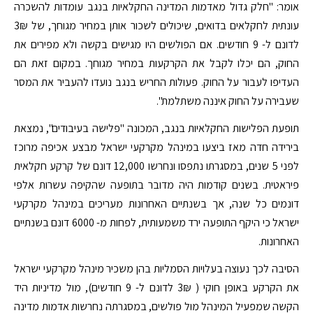
אומר: "חלק גדול מאדמות המדינה החקלאיות בנגב עומדות להשכרה
עונתית לחקלאים בדואים, שיכולים לשכור אותן במחיר מגוחך, של 3₪
לדונם ל- 9 חודשים. אם הפולשים היו מגישים בקשה ולא מפירים את
החוק, הם יכלו לקבל את הקרקעות במחיר מגוחך. במקום זאת הם
העדיפו לעבור על החוק. פעולות החריש בנגב נועדו להעביר את המסר
שעבירה על החוק איננה משתלמת".
תופעת הפלישות החקלאיות בנגב, המכונה "פלישה בעיבודים", נמצאת
בירידה חדה מאז ביצעו במינהל מקרקעי ישראל מבצע אכיפה מרוכז
לפני 5 שנים, במסגרתו נתפסו ונחרשו 12,000 דונם של קרקע חקלאית
פיראטית. בשנים קודמות היה מדובר בתופעה שהקיפה עשרות אלפי
דונמים כל שנה, אך בשנתיים האחרונות מעריכים במינהל מקרקעי
ישראל כי היקף התופעה ירד משמעותית, לפחות מ- 6000 דונם בשנתיים
האחרונות.
הסיבה לכך נעוצה בעלויות הסמליות בהן משכיר מינהל מקרקעי ישראל
את הקרקע באופן חוקי ( 3₪ לדונם ל- 9 חודשים), מול מדיניות היד
הקשה שמפעיל המינהל מול פולשים, במסגרתה נחרשות אדמות מדינה