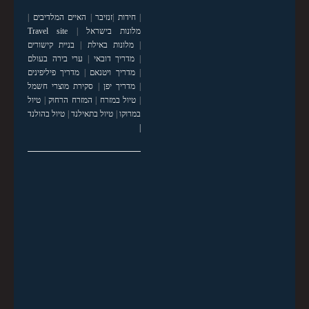
|
חידות
|
זנזיבר
|
האיים המלדיבים
|
מלונות בישראל
|
Travel site
|
מלונות באילת
|
בניית קישורים
|
מדריך דובאי
|
ערי בירה בעולם
|
מדריך ויטנאם
|
מדריך פיליפינים
|
מדריך יפן
|
סקירת מוצרי חשמל
|
טיול במזרח
|
המזרח הרחוק
|
טיול
במרוקו
|
טיול בתאילנד
|
טיול בהולנד
|