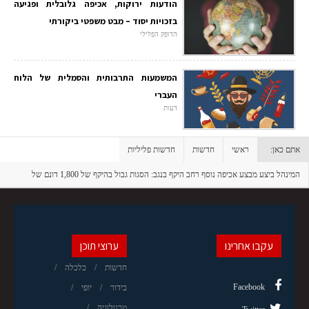
הודעות ירוקות, אכיפה גלובלית ופגיעה
בזכויות יסוד – מבט משפטי ביקורתי
הדופק הפלילי
המשמעות התרבותית והסמלית של הלוח
העברי
דעות
אתם כאן:
ראשי
חדשות
חדשות פליליות
המינהל ביצע מבצע אכיפה נוסף רחב היקף בנגב: הסגות גבול בהיקף של 1,800 דונם של
עיבודים בלתי חוקיים נתפסו ונעקרו
עקבו אחרינו
ערוצי תוכן
חדשות
כלכלה
Facebook
בידור
יופי
טכנולוגיה