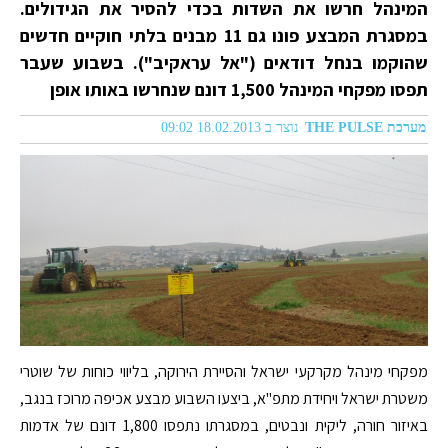
המינהל חרשו את השדות בכדי להסיר את הגידולים.
במסגרת המבצע פונו גם 11 מבנים בלתי חוקיים חדשים
שהוקמו בנחל דודאים ("אל עראקיב"). בשבוע שעבר
תפסו מפקחי המינהל 1,500 דונם שנחרשו באותו אופן
מערכת THE PULSE
נוצר ב 18.02.2013 09:02
מפקחי מינהל מקרקעי ישראל והסיירת הירוקה, בליווי כוחות של שוטרי
משטרת ישראל ויחידת מתפ"א, ביצעו השבוע מבצע אכיפה מרוכז בנגב,
באיזור חורה, ליקית ונבטים, במסגרתו נתפסו 1,800 דונם של אדמות