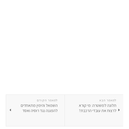
למאמר הבא
למאמר הקודם
תלונה למשטרה: מי קורא
השמאל והימין מתאחדים
לרצוח את עובדי הרכבת?
להפגנה נגד רוסיה ואסד