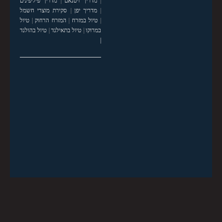
|
מדריך ויטנאם
|
מדריך פיליפינים
|
מדריך יפן
|
סקירת מוצרי חשמל
|
טיול במזרח
|
המזרח הרחוק
|
טיול
במרוקו
|
טיול בתאילנד
|
טיול בהולנד
|