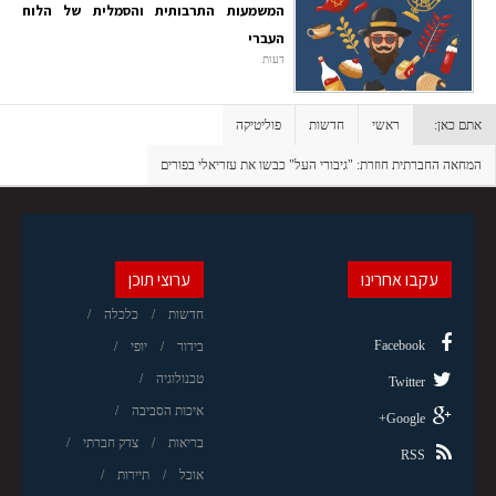
המשמעות התרבותית והסמלית של הלוח
העברי
דעות
אתם כאן:
ראשי
חדשות
פוליטיקה
המחאה החברתית חוזרת: "גיבורי העל" כבשו את עזריאלי בפורים
עקבו אחרינו
ערוצי תוכן
חדשות
כלכלה
Facebook
בידור
יופי
טכנולוגיה
Twitter
איכות הסביבה
Google+
בריאות
צדק חברתי
RSS
אוכל
תיירות