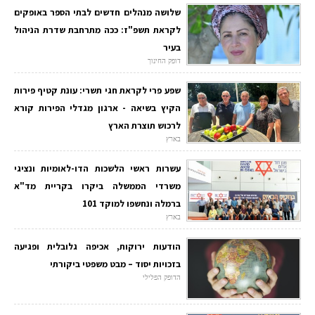
שלושה מנהלים חדשים לבתי הספר באופקים
לקראת תשפ"ז: ככה מתרחבת שדרת הניהול
בעיר
דופק החינוך
שפע פרי לקראת חגי תשרי: עונת קטיף פירות
הקיץ בשיאה - ארגון מגדלי הפירות קורא
לרכוש תוצרת הארץ
בארץ
עשרות ראשי הלשכות הדו-לאומיות ונציגי
משרדי הממשלה ביקרו בקריית מד"א
ברמלה ונחשפו למוקד 101
בארץ
הודעות ירוקות, אכיפה גלובלית ופגיעה
בזכויות יסוד – מבט משפטי ביקורתי
הדופק הפלילי