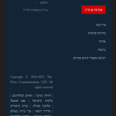
משפט
אודות ועזרה
טיולי משפחות לחו"ל
צרו קשר
מדיניות פרטיות
אודות
נגישות
רכישת מאמרי קידום אתרים
Copyright © 2010-2025 The-
Pulse Communications LTD. All
rights reserved
|
חידות
|
זנזיבר
|
האיים המלדיבים
|
מלונות בישראל
|
Travel site
|
מלונות באילת
|
בניית קישורים
|
מדריך דובאי
|
ערי בירה בעולם